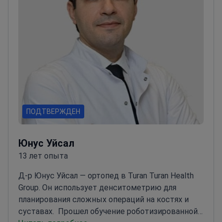
совершенствования ортопедических
методик
Член Международного конгресса по
реконструкции суставов (США)
Эксперт в
лечении остеоартрита и дисплазии
тазобедренного сустава
ПОДТВЕРЖДЕН
Юнус Уйсал
13 лет опыта
Д-р Юнус Уйсал — ортопед в Turan Turan Health
Group. Он использует денситометрию для
планирования сложных операций на костях и
суставах.
Прошел обучение роботизированной