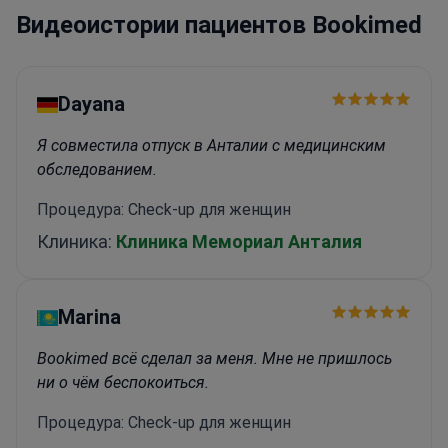
Видеоистории пациентов Bookimed
ткани
Специализируется на восстановительных
операциях на суставах и позвоночнике у
взрослых
Лечит опухоли костей и мягких тканей,
требующие точной диагностической
Dayana
визуализации
Эксперт в области
педиатрических заболеваний, включая
Я совместила отпуск в Анталии с медицинским
дисплазию тазобедренного сустава и
обследованием.
деформации позвоночника
Процедура: Check-up для женщин
Клиника:
Клиника Мемориал Анталия
Marina
Bookimed всё сделал за меня. Мне не пришлось
ни о чём беспокоиться.
Процедура: Check-up для женщин