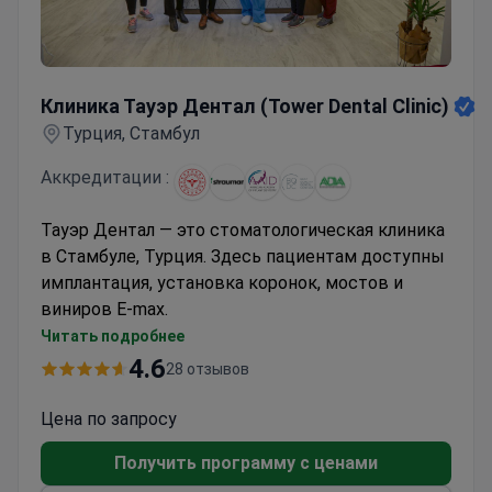
Клиника Тауэр Дентал (Tower Dental Clinic)
Клиника Тауэр Дентал (Tower Dental Clinic)
Турция, Стамбул
Аккредитации :
Тауэр Дентал
— это стоматологическая клиника
в Стамбуле, Турция. Здесь пациентам доступны
имплантация, установка коронок, мостов и
виниров E-max.
Ежегодно Тауэр Дентал принимает около 8 000
Читать подробнее
пациентов. Зачастую это жители
4.6
28 отзывов
Великобритании, Ирландии, Канады и США.
Цена по запросу
Получить программу с ценами