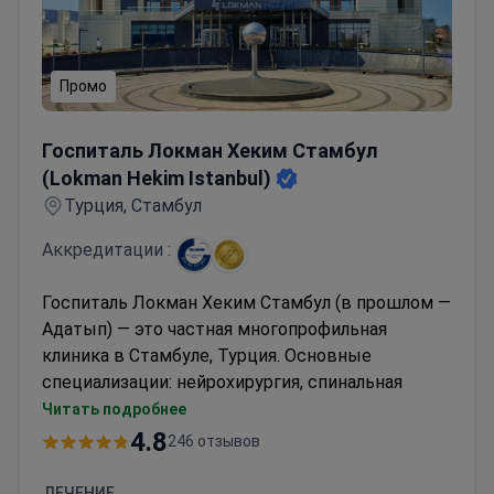
Промо
Госпиталь Локман Хеким Стамбул (Lokman Hekim Istan
Госпиталь Локман Хеким Стамбул
(Lokman Hekim Istanbul)
Турция, Стамбул
Аккредитации :
Госпиталь Локман Хеким Стамбул (в прошлом —
Адатып) — это частная многопрофильная
клиника в Стамбуле, Турция. Основные
специализации: нейрохирургия, спинальная
хирургия, хирургия снижения веса, ортопедия и
Читать подробнее
травматология.
4.8
246 отзывов
Медицинский центр принимает детей и
взрослых. Большинство пациентов клиники —
ЛЕЧЕНИЕ