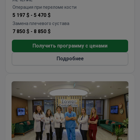
жители русскоязычных, арабоязычных и
Операция при переломе кости
африканских стран.
5 197 $ -
5 470 $
Замена плечевого сустава
7 850 $ -
8 850 $
Получить программу с ценами
Подробнее