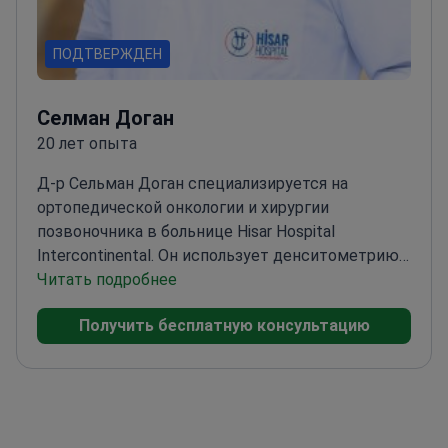
ПОДТВЕРЖДЕН
Селман Доган
20 лет опыта
Д-р Сельман Доган специализируется на
ортопедической онкологии и хирургии
позвоночника в больнице Hisar Hospital
Intercontinental. Он использует денситометрию
для оценки состояния костей перед сложными
Читать подробнее
реконструкциями суставов и
Получить бесплатную консультацию
позвоночника.
Прошел подготовку по
ортопедической онкологии в Учебно-
исследовательской больнице
Гезтепе
Выполняет кифопластику для лечения
компрессионных переломов позвоночника,
связанных с потерей плотности костной