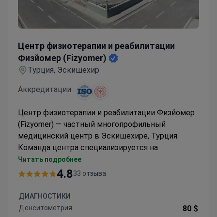
Центр физиотерапии и реабилитации Физйомер (Fizyo
Центр физиотерапии и реабилитации
Физйомер (Fizyomer)
Турция, Эскишехир
Аккредитации :
Центр физиотерапии и реабилитации Физйомер
(Fizyomer) — частный многопрофильный
медицинский центр в Эскишехире, Турция.
Команда центра специализируется на
неврологии, стоматологии, эстетической
Читать подробнее
медицине, косметологии и реабилитации. Центр
4.8
33 отзыва
реализует интенсивные и интегративные
программы реабилитации, разработанные за 24
ДИАГНОСТИКИ
года работы, с успешностью 98%, особенно для
Денситометрия
80 $