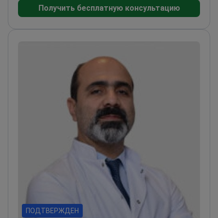
Получить бесплатную консультацию
Центра роботизированной ортопедической
хирургии
Член Американской академии
хирургов-ортопедов (AAOS)
Прошел обучение по
ортопедической хирургии в Медицинской школе
Северо-Западного университета в
Чикаго
Интегрирует сканирование плотности
костей в планы лечения для восстановления
хронических суставов
Эксперт в области
опорно-двигательного аппарата, включая
нехирургические биологические методы
лечения для сохранения костной ткани
ПОДТВЕРЖДЕН