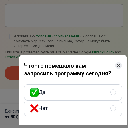
Я принимаю
Условия использования
и и соглашаюсь
получать маркетинговые письма, которые могут быть
интересными для меня.
This site is protected by reCAPTCHA and the Google
Privacy Policy
and
Terms of Service
apply.
Что-то помешало вам
запросить программу сегодня?
Отправить запрос
Да
Нет
Денситометрия
Получить предложение
от 80 $
бесплатно