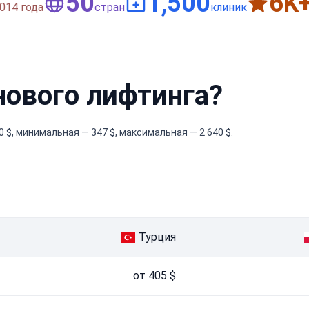
50
1,500
6
K
014 года
стран
клиник
нового лифтинга?
 $, минимальная — 347 $, максимальная — 2 640 $.
Турция
от 405 $