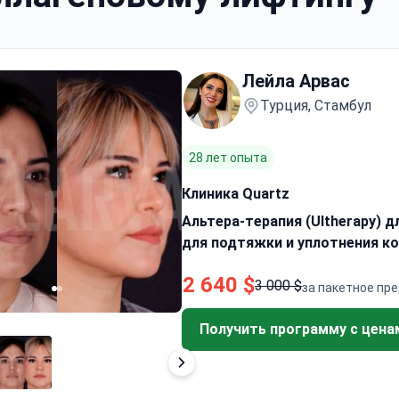
Лейла Арвас
Турция, Стамбул
28 лет опыта
Клиника Quartz
Альтера-терапия (Ultherapy) 
для подтяжки и уплотнения к
2 640 $
3 000 $
за пакетное пр
Получить программу с цена