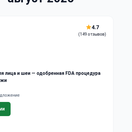
4.7
(149 отзывов)
для лица и шеи — одобренная FDA процедура
ожи
едложение
ми