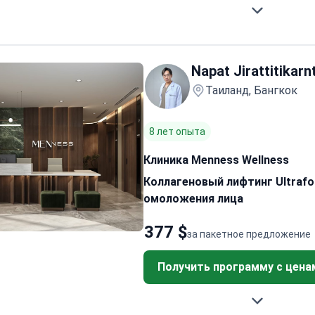
Napat Jirattitikarn
Таиланд, Бангкок
8 лет опыта
Клиника Menness Wellness
Коллагеновый лифтинг Ultrafor
омоложения лица
377 $
за пакетное предложение
Получить программу с цена