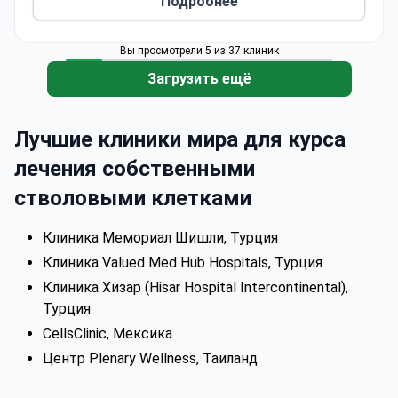
Подробнее
терапия, витаминные капельницы и
индивидуальные программы долголетия. Под
руководством сертифицированных врачей и
Вы просмотрели 5 из 37 клиник
специалистов по оздоровлению, Plenary
Загрузить ещё
Wellness обеспечивает безопасное и
эффективное лечение с использованием
технологий, одобренных FDA, предоставляя
Лучшие клиники мира для курса
гостям комплексный опыт омоложения,
лечения собственными
объединяющий роскошь, здоровье и отдых в
стволовыми клетками
одном месте.
Клиника Мемориал Шишли, Турция
Клиника Valued Med Hub Hospitals, Турция
Клиника Хизар (Hisar Hospital Intercontinental),
Турция
CellsClinic, Мексика
Центр Plenary Wellness, Таиланд