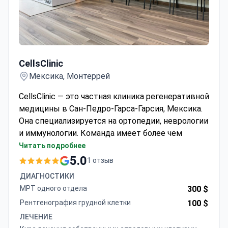
CellsClinic
CellsClinic
Мексика, Монтеррей
CellsClinic — это частная клиника регенеративной
медицины в Сан-Педро-Гарса-Гарсия, Мексика.
Она специализируется на ортопедии, неврологии
и иммунологии. Команда имеет более чем
пятилетний опыт работы. Они вылечили более
Читать подробнее
340 пациентов, используя индивидуальные
5.0
1 отзыв
протоколы. Услуги сосредоточены на
ДИАГНОСТИКИ
передовых клеточных терапиях для лечения
МРТ одного отдела
300 $
износа суставов и аутоиммунных заболеваний.
Рентгенография грудной клетки
100 $
Медицинский персонал включает шесть
ЛЕЧЕНИЕ
сертифицированных врачей-специалистов. Все