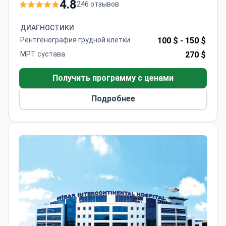
травматология.
4.8
246 отзывов
Медицинский центр принимает детей и
взрослых. Большинство пациентов клиники —
ДИАГНОСТИКИ
жители русскоязычных, арабоязычных и
Рентгенография грудной клетки
100 $ -
150 $
африканских стран.
МРТ сустава
270 $
Получить программу с ценами
Подробнее