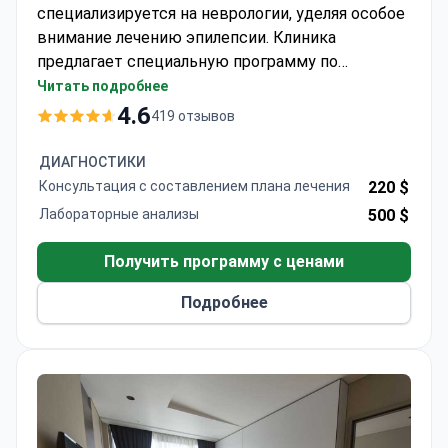
специализируется на неврологии, уделяя особое
внимание лечению эпилепсии. Клиника
предлагает специальную программу по
эпилепсии, стоимость которой может
Читать подробнее
составлять около 3 130 $. Обычно она включает
4.6
419 отзывов
консультацию, МРТ головного мозга, ЭЭГ сна и
анализы крови. Больница Мемориал Шишли
ДИАГНОСТИКИ
имеет аккредитацию JCI — первую в Турции — и
Консультация с составлением плана лечения
220 $
поддерживает международные стандарты
Лабораторные анализы
500 $
качества.
Получить программу с ценами
Подробнее