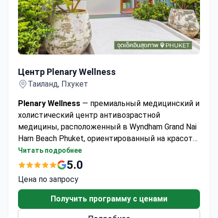
Центр Plenary Wellness
Центр Plenary Wellness
Таиланд, Пхукет
Plenary Wellness
— премиальный медицинский и
холистический центр антивозрастной
медицины, расположенный в Wyndham Grand Nai
Harn Beach Phuket, ориентированный на красоту,
здоровье и долголетие. Центр предлагает
Читать подробнее
современные медицинские эстетические
5.0
процедуры, включая ботокс, филлеры, PRP, skin
Цена по запросу
boosters, стволовые клетки и антивозрастные
терапии, а также холистические программы
Получить программу с ценами
оздоровления, такие как детокс, звуковая