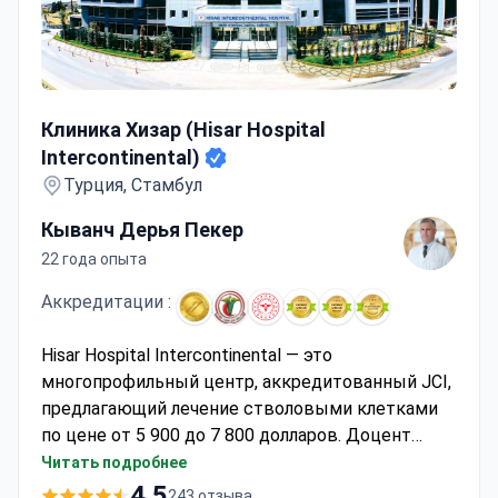
Клиника Хизар (Hisar Hospital Intercontinental)
Клиника Хизар (Hisar Hospital
Intercontinental)
Турция, Стамбул
Кыванч Дерья Пекер
22 года опыта
Аккредитации :
Hisar Hospital Intercontinental — это
многопрофильный центр, аккредитованный JCI,
предлагающий лечение стволовыми клетками
по цене от 5 900 до 7 800 долларов. Доцент
Кыванч Дерья Пекер специализируется на
Читать подробнее
гастроэнтерологической хирургии и обладает
4.5
243 отзыва