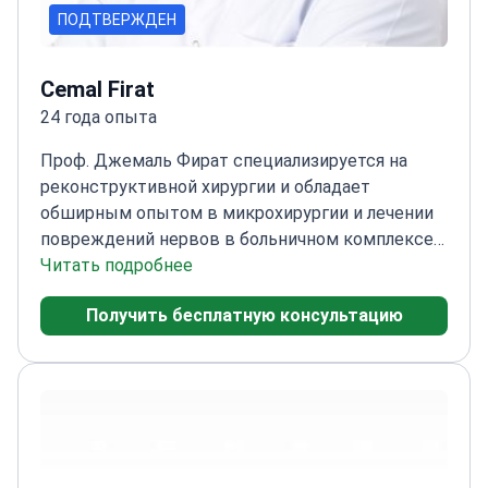
ПОДТВЕРЖДЕН
Cemal Firat
24 года опыта
Проф. Джемаль Фират специализируется на
реконструктивной хирургии и обладает
обширным опытом в микрохирургии и лечении
повреждений нервов в больничном комплексе
Medical Park Antalya.
Читать подробнее
Профессор медицинского
факультета Университета Инёню
Эксперт в
Получить бесплатную консультацию
области неотложной помощи при ожогах и
эстетической хирургии
Специалист по
пластической и реконструктивной
хирургии
Автор опубликованных исследований
по методам заживления ожоговых ран