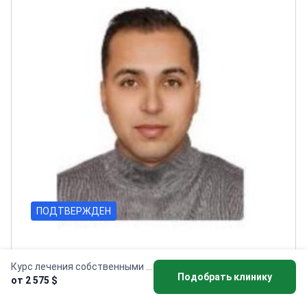
ПОДТВЕРЖДЕН
Mohammed Alhelou
Курс лечения собственными стволовыми клетками
7 лет опыта
Подобрать клинику
от 2 575 $
Доктор Мохаммед Альхелу специализируется на