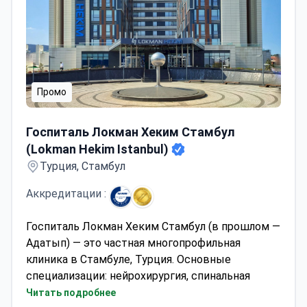
Промо
Госпиталь Локман Хеким Стамбул (Lokman Hekim Istan
Госпиталь Локман Хеким Стамбул
(Lokman Hekim Istanbul)
Турция, Стамбул
Аккредитации :
Госпиталь Локман Хеким Стамбул (в прошлом —
Адатып) — это частная многопрофильная
клиника в Стамбуле, Турция. Основные
специализации: нейрохирургия, спинальная
хирургия, хирургия снижения веса, ортопедия и
Читать подробнее