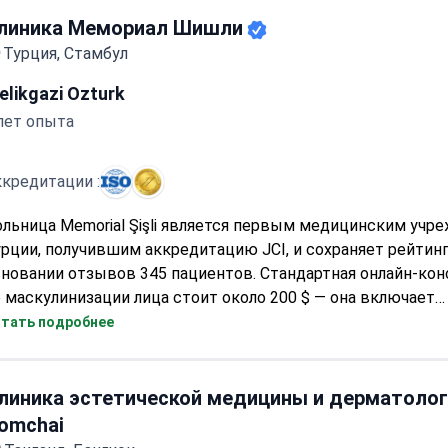
послеоперационный уход. Хирург с рейтингом 5 звезд опе
спитале Wansiri, аккредитованном Королевским колледж
рургов Таиланда, и использует силиконовые имплантаты
линика по маскулинизации лица с самым высоким рейти
едицинского класса для достижения естественных резуль
линика Мемориал Шишли
Турция, Стамбул
elikgazi Ozturk
лет опыта
кредитации :
льница Memorial Şişli является первым медицинским учр
рции, получившим аккредитацию JCI, и сохраняет рейтинг 
новании отзывов 345 пациентов. Стандартная онлайн-кон
 маскулинизации лица стоит около 200 $ — она включает
едварительную оценку и планирование лечения. Окончат
тать подробнее
тали операции и стоимость определяются во время очно
ри наличии соответствующей медицинской документации.