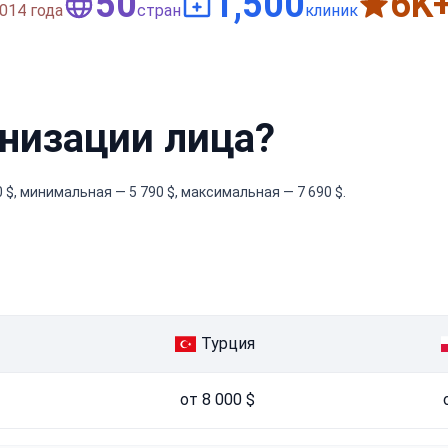
50
1,500
6
K
014 года
стран
клиник
низации лица?
$, минимальная — 5 790 $, максимальная — 7 690 $.
Турция
от 8 000 $