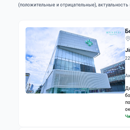
(положительные и отрицательные), актуальность 
К
Б
J
22
Ак
Больница Wansiri
Д
бо
п
ок
1 
Чи