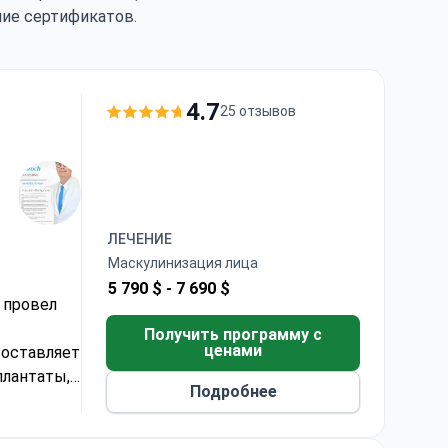
чие сертификатов.
нгом
4.7
25 отзывов
ЛЕЧЕНИЕ
Маскулинизация лица
5 790 $ -
7 690 $
 провел
Получить программу с
ценами
составляет
плантаты,
Подробнее
 анестезия