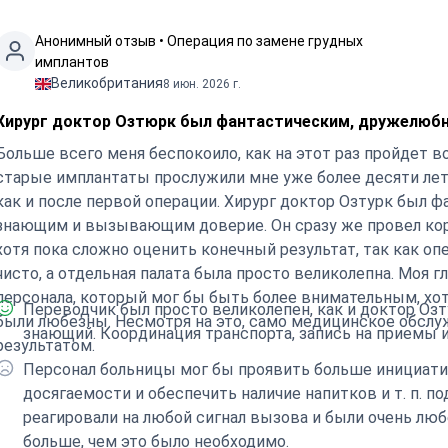
Анонимный отзыв • Операция по замене грудных
имплантов
Великобритания
8 июн. 2026 г.
Хирург доктор Озтюрк был фантастическим, дружелюбн
Больше всего меня беспокоило, как на этот раз пройдет в
старые имплантаты прослужили мне уже более десяти лет.
как и после первой операции. Хирург доктор Озтурк был
знающим и вызывающим доверие. Он сразу же провел кор
хотя пока сложно оценить конечный результат, так как опе
чисто, а отдельная палата была просто великолепна. Моя
персонала, который мог бы быть более внимательным, хотя,
Переводчик был просто великолепен, как и доктор Оз
 любезны. Несмотря на это, само медицинское обслуживание было на высоком уровне, и я довольна
знающий. Координация транспорта, запись на прием
результатом.
Персонал больницы мог бы проявить больше инициати
досягаемости и обеспечить наличие напитков и т. п. под
реагировали на любой сигнал вызова и были очень люб
больше, чем это было необходимо.