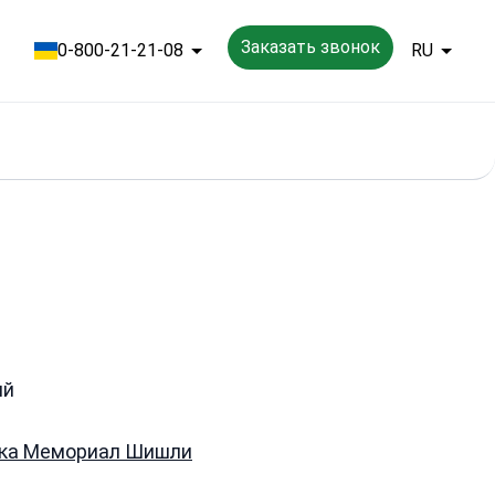
Заказать звонок
0-800-21-21-08
RU
ий
ка Мемориал Шишли