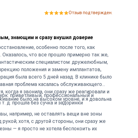
Отзыв подтвержден.
ым, знающим и сразу внушил доверие
осстановление, особенно после того, как
 Оказалось, что все прошло примерно так же,
 фантастическим специалистом: дружелюбным,
рекцию положения и замену имплантатов,
рация была всего 5 дней назад. В клинике было
 главная проблема касалась обслуживающего
 когда я звонила, они сразу же реагировали и
турк: приветливый, профессиональный и
ы и т. д. прошла без сучка и задоринки
вы, например, не оставлять вещи вне зоны
 рукой; хотя, с другой стороны, они сразу же
езны — я просто не хотела беспокоить их