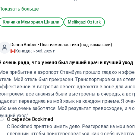
Показать больше
Клиника Мемориал Шишли
Melikgazi Ozturk
Donna Barber • Платизмопластика (подтяжка шеи)
Канада
6 нояб. 2025 г.
Я очень рада, что у меня был лучший врач и лучший уход
Мое прибытие в аэропорт Стамбула прошло гладко и эффе
отель. Мой отель был прекрасен. Транспортировка из оте
эффективной. Я встретил своего адвоката в зоне для ино
контролем, все анализы были выстроены в очередь, а вст
адвокат переводила на мой язык на каждом приеме. Я оче
обо мне очень заботятся. Мой результат превосходен, и я о
лучший уход".
О сервисе Bookimed
С Bookimed приятно иметь дело. Реагировал на мои воп
операции, чтобы поинтересоваться, как я себя чувст