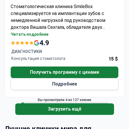
Стоматологическая клиника SmileBox
специализируется на имплантации зубов с
немедленной нагрузкой под руководством
доктора Вишала Сехгала, обладателя двух
степеней магистра (MSc) в области
Читать подробнее
имплантологии и стоматологической хирургии
4.9
Университета Дуйсбург-Эссен и Университета
ДИАГНОСТИКИ
Махидол. Клиника сочетает передовые методы
Консультация стоматолога
15 $
с цифровым рабочим процессом для
эффективной установки имплантатов.
Получить программу с ценами
Подробнее
Вы просмотрели 4 из 127 клиник
Загрузить ещё
Лучшие клиники мира для