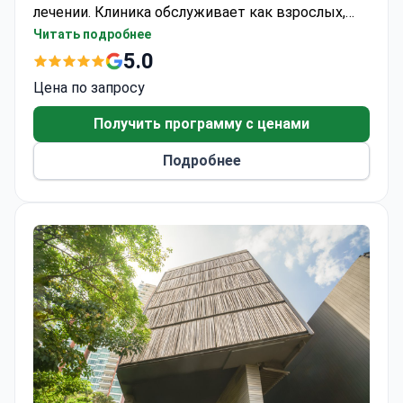
лечении. Клиника обслуживает как взрослых,
так и детей. Каждый год 562 пациента
Читать подробнее
выбирают Nifa Dent International для получения
5.0
медицинской помощи. Пациенты из Европы,
Цена по запросу
Содружества, Балкан и стран СНГ посещают
клинику наиболее часто.
Получить программу с ценами
Подробнее