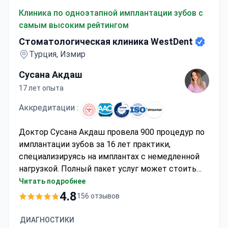
Стоматологическая клиника WestDent
Клиника по одноэтапной имплантации зубов с
самым высоким рейтингом
Стоматологическая клиника WestDent
Турция, Измир
Сусана Акдаш
17 лет опыта
Аккредитации :
Доктор Сусана Акдаш провела 900 процедур по
имплантации зубов за 16 лет практики,
специализируясь на имплантах с немедленной
нагрузкой. Полный пакет услуг может стоить
около 2 580 €, что обычно включает 2 импланта
Читать подробнее
Nobel, циркониевый мост, пребывание в
4.8
156 отзывов
течение 3 дней, отель 4 звезды и VIP-трансфер.
Являясь официальным провайдером Straumann,
ДИАГНОСТИКИ