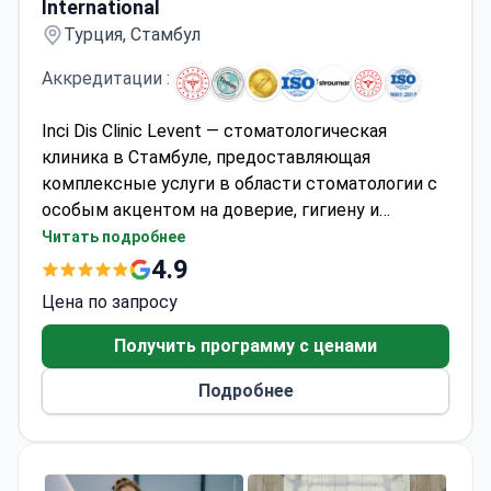
International
Турция, Стамбул
Аккредитации :
Inci Dis Clinic Levent — стоматологическая
клиника в Стамбуле, предоставляющая
комплексные услуги в области стоматологии с
особым акцентом на доверие, гигиену и
безопасность пациентов. Клиника предлагает
Читать подробнее
полный спектр лечения, включая ортодонтию,
4.9
имплантологию, пародонтологию,
Цена по запросу
протезирование и челюстно-лицевую хирургию.
Благодаря опытной команде стоматологов,
Получить программу с ценами
современным системам визуализации и
Подробнее
компьютерному планированию, Inci Dis Clinic
Levent обеспечивает комфортные,
контролируемые и предсказуемые процессы
лечения. Клиника также имеет собственную