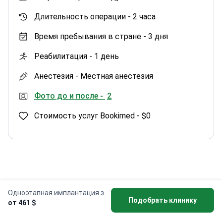
Длительность операции -
2 часа
Время пребывания в стране -
3 дня
Реабилитация -
1 день
Анестезия -
Местная анестезия
Фото до и после -
2
Стоимость услуг Bookimed -
$0
Лучшие специалисты по
Одноэтапная имплантация зубов
Подобрать клинику
от 461 $
одноэтапной имплантации зубов —