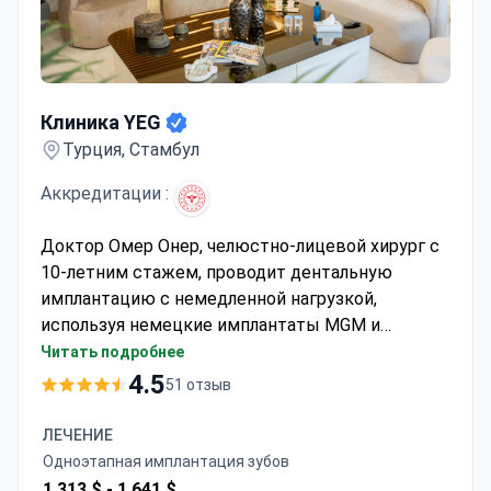
Клиника YEG
Клиника YEG
Турция, Стамбул
Аккредитации :
Доктор Омер Онер, челюстно-лицевой хирург с
10-летним стажем, проводит дентальную
имплантацию с немедленной нагрузкой,
используя немецкие имплантаты MGM и
циркониевые коронки. Стоимость пакета
Читать подробнее
составляет около 5 060 EUR и обычно включает
4.5
51 отзыв
хирургические манипуляции, имплантаты с
пожизненной гарантией, 24 коронки, костную
ЛЕЧЕНИЕ
пластику, удаление 3 зубов, проживание в отеле
Одноэтапная имплантация зубов
5*, трансфер и услуги переводчика. Лечение
1 313 $ -
1 641 $