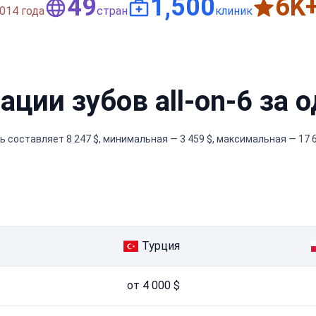
50
1,500
6
K
014 года
стран
клиник
ции зубов all-on-6 за 
ь составляет 8 247 $, минимальная — 3 459 $, максимальная — 17 6
Турция
от 4 000 $