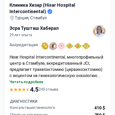
Клиника Хизар (Hisar Hospital
Intercontinental)
Турция, Стамбул
Эсра Тушташ Хаберал
29 лет опыта
Аккредитации :
Hisar Hospital Intercontinental, многопрофильный
центр в Стамбуле, аккредитованный JCI,
предлагает трахелэктомию (цервикоэктомию)
с акцентом на гинекологическую онкологию.
Доктор Эсра Тустас Хаберал,
Читать подробнее
сертифицированный акушер-гинеколог,
4.5
243 отзыва
отмеченная наградами за исследования от
Schering Germany, специализируется на
ДИАГНОСТИКИ
малоинвазивных процедурах, включая
Консультация гинеколога
410 $
лапароскопические и гистероскопические
Check-up для женщин