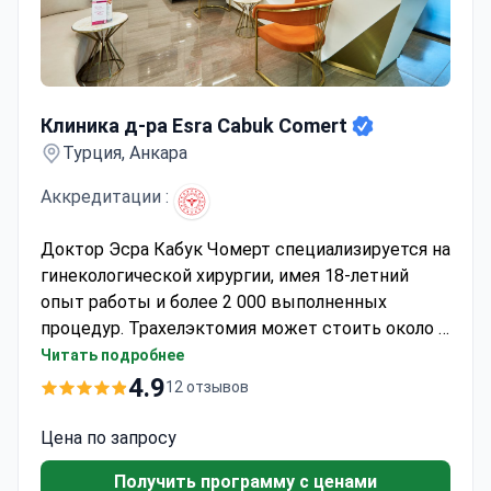
Клиника д-ра Esra Cabuk Comert
Клиника д-ра Esra Cabuk Comert
Турция, Анкара
Аккредитации :
Доктор Эсра Кабук Чомерт специализируется на
гинекологической хирургии, имея 18-летний
опыт работы и более 2 000 выполненных
процедур. Трахелэктомия может стоить около 2
900 €, что обычно включает саму операцию,
Читать подробнее
медицинское обследование и биопсию шейки
4.9
12 отзывов
матки. Клиника предлагает выписку в тот же
день с немедленным восстановлением
Цена по запросу
мобильности. Доктор Чомерт является членом
Получить программу с ценами
Турецкой медицинской ассоциации и