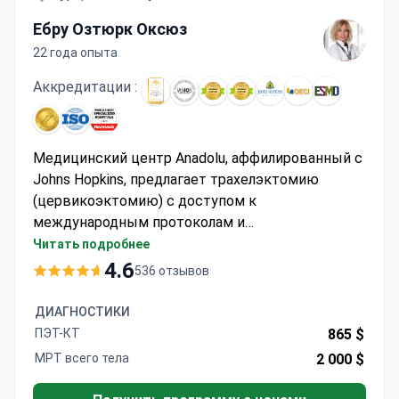
Ебру Озтюрк Оксюз
22 года опыта
Аккредитации :
Медицинский центр Anadolu, аффилированный с
Johns Hopkins, предлагает трахелэктомию
(цервикоэктомию) с доступом к
международным протоколам и
междисциплинарным онкологическим
Читать подробнее
консилиумам. Д-р Эбру Озтюрк Оксуз, гинеколог
4.6
536 отзывов
с 22 года опыта опытом работы и член
Турецкого общества гинекологии и акушерства,
ДИАГНОСТИКИ
специализируется на процедурах в области
ПЭТ-КТ
865 $
женского здоровья.
МРТ всего тела
2 000 $