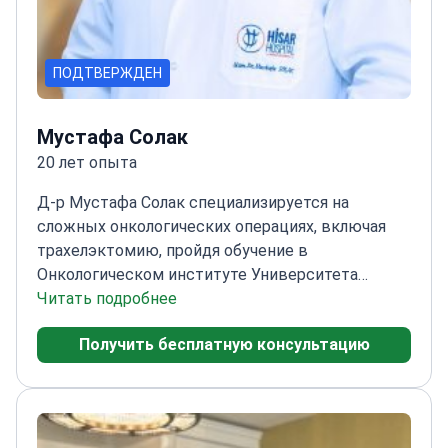
ПОДТВЕРЖДЕН
Мустафа Солак
20 лет опыта
Д-р Мустафа Солак специализируется на
сложных онкологических операциях, включая
трахелэктомию, пройдя обучение в
Онкологическом институте Университета
Хаджеттепе и Онкологическом центре им. М. Д.
Читать подробнее
Андерсона.
Завершил ординатуру в Учебно-
Получить бесплатную консультацию
исследовательской больнице Стамбула Шишли
Этфаль
Прошел стажировку по онкологии в
Онкологическом институте Университета
Хаджеттепе
Работал в Онкологическом центре
им. М. Д. Андерсона Техасского