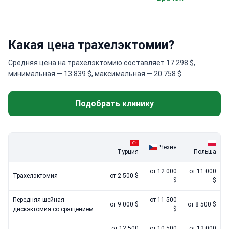
Какая цена трахелэктомии?
Средняя цена на трахелэктомию составляет 17 298 $,
минимальная — 13 839 $, максимальная — 20 758 $.
Подобрать клинику
Чехия
Турция
Польша
от 12 000
от 11 000
Трахелэктомия
от 2 500 $
$
$
Передняя шейная
от 11 500
от 9 000 $
от 8 500 $
дискэктомия со сращением
$
от 12 500
от 10 500
от 12 000