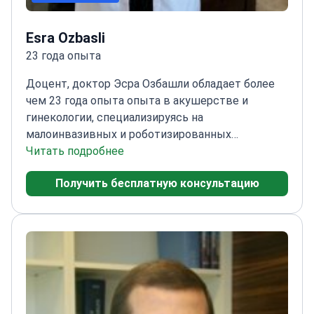
Esra Ozbasli
23 года опыта
Доцент, доктор Эсра Озбашли обладает более
чем 23 года опыта опыта в акушерстве и
гинекологии, специализируясь на
малоинвазивных и роботизированных
операциях.
Читать подробнее
Сертифицированный специалист в
области акушерства и
Получить бесплатную консультацию
гинекологии
Сертифицированный хирург
консоли системы da Vinci с 2013
года
Специализированная подготовка по
генитальной косметической
хирургии
Академический опыт работы в течение
23 года опыта в Университете
Аджибадем
Свободное владение английским
языком для эффективного общения с