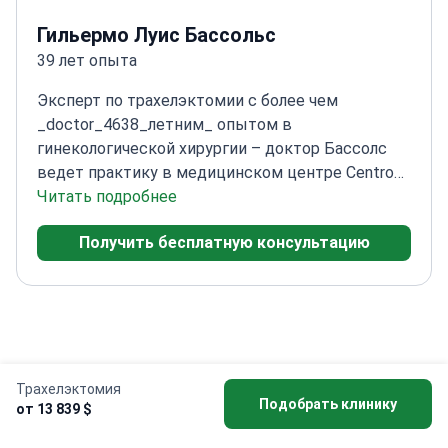
Гильермо Луис Бассольс
39 лет опыта
Эксперт по трахелэктомии с более чем
_doctor_4638_летним_ опытом в
гинекологической хирургии – доктор Бассолс
ведет практику в медицинском центре Centro
Médico Teknon в Барселоне.
Читать подробнее
Прошел
специализированное обучение по акушерству и
Получить бесплатную консультацию
гинекологии в Institut Universitari
Dexeus
Сертифицирован в области
эндоскопической гинекологической хирургии
Университетом Клермон-Ферран
Член
медицинского персонала Centro Médico Teknon с
1999 года
Видеоистории пациентов Bookimed
Трахелэктомия
Подобрать клинику
от 13 839 $