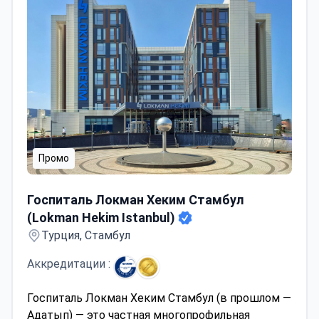
team uses CoolSculpting for fat reduction and
Ultherapy Prime for non-invasive lifting. DEEPSPOT
fractional laser and Hydrafacial systems support
skin rejuvenation.
Промо
Госпиталь Локман Хеким Стамбул (Lokman Hekim Istan
Госпиталь Локман Хеким Стамбул
(Lokman Hekim Istanbul)
Турция, Стамбул
Аккредитации :
Госпиталь Локман Хеким Стамбул (в прошлом —
Адатып) — это частная многопрофильная