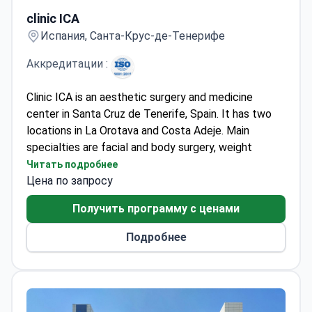
clinic ICA
clinic ICA
Испания, Санта-Крус-де-Тенерифе
Аккредитации :
Clinic ICA is an aesthetic surgery and medicine
center in Santa Cruz de Tenerife, Spain. It has two
locations in La Orotava and Costa Adeje. Main
specialties are facial and body surgery, weight
management, and hair restoration. Four doctors lead
Читать подробнее
the team, headed by Dr. Sonia Díaz. They perform
Цена по запросу
rhinoplasty, blepharoplasty, and breast augmentation
Получить программу с ценами
with full follow-up care.
The clinic holds ISO 9001 certification for quality
Подробнее
management. Dr. Díaz received the Professional
Excellence Gold Star from the Institute for
Professional Excellence. A dedicated Nutrition Area
handles gastric sleeve and balloon procedures. The