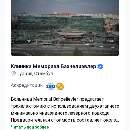
Клиника Мемориал Бахчелиэвлер
Клиника Мемориал Бахчелиэвлер
Турция, Стамбул
Аккредитации :
Больница Memorial Bahçelievler предлагает
трахелэктомию с использованием двухэтапного
минимально инвазивного лазерного подхода.
Предварительная стоимость составляет около
17 000 долларов США. Она обычно включает
Читать подробнее