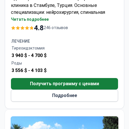
клиника в Стамбуле, Турция. Основные
специализации: нейрохирургия, спинальная
хирургия, хирургия снижения веса, ортопедия и
Читать подробнее
травматология.
4.8
246 отзывов
Медицинский центр принимает детей и
взрослых. Большинство пациентов клиники —
ЛЕЧЕНИЕ
жители русскоязычных, арабоязычных и
Тиреоидэктомия
африканских стран.
3 940 $ -
4 700 $
Роды
3 556 $ -
4 103 $
Получить программу с ценами
Подробнее