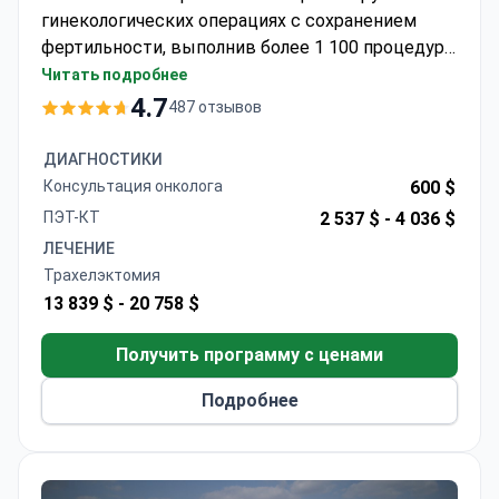
гинекологических операциях с сохранением
фертильности, выполнив более 1 100 процедур.
Трахелэктомия в медицинском центре Текнон
Читать подробнее
может стоить около 15 000–20 000 евро — эта
4.7
487 отзывов
сумма обычно включает операцию, 2–3 ночи
пребывания в стационаре и полную
ДИАГНОСТИКИ
диагностику. Больница, аккредитованная JCI,
Консультация онколога
600 $
использует малоинвазивные
ПЭТ-КТ
2 537 $ -
4 036 $
лапароскопические и робот-ассистированные
ЛЕЧЕНИЕ
методы. Доктор Бассольс получил степень в
Трахелэктомия
Автономном университете Барселоны и
13 839 $ -
20 758 $
специализируется на гинекологической
онкологии.
Получить программу с ценами
Подробнее