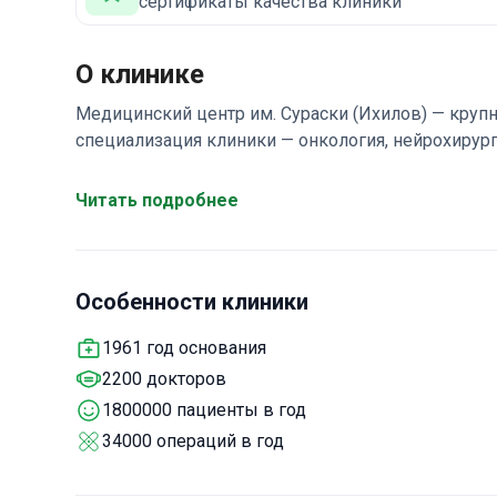
сертификаты качества клиники
О клинике
Медицинский центр им. Сураски (Ихилов) — круп
специализация клиники — онкология, нейрохирург
принимает
около 1 800 000 пациентов
. Более 40
включил Сураски в
ТОП-10 самых популярных к
Читать подробнее
Ихилов входят в
ТОП-5 лучших специалистов
по 
около 34 000 хирургических вмешательств
разн
Особенности клиники
1961 год основания
2200 докторов
1800000 пациенты в год
34000 операций в год