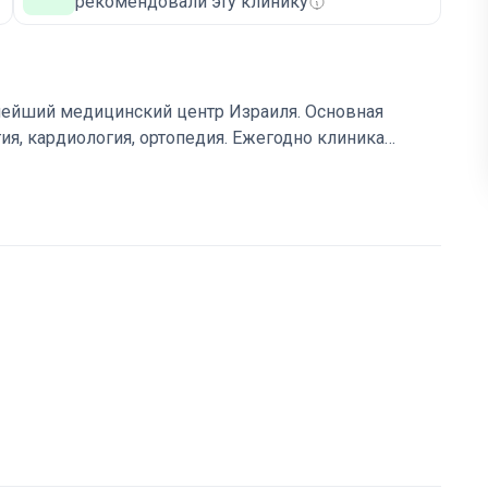
рекомендовали эту клинику
нейший медицинский центр Израиля. Основная
ия, кардиология, ортопедия. Ежегодно клиника
0 000 из них проходят лечение.
Журнал Newsweek
линик
для медицинского туризма в мире. Врачи
версии Forbes.
Каждый год врачи Ихилов проводят
ого профиля.