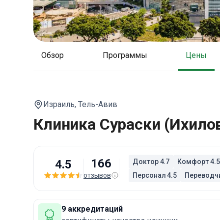
Обзор
Программы
Цены
Израиль,
Тель-Авив
Клиника Сураски (Ихило
166
4.5
Доктор 4.7
Комфорт 4.5
отзывов
Персонал 4.5
Переводчи
9 аккредитаций