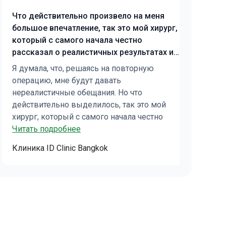
Хи
Что действительно произвело на меня
(б
большое впечатление, так это мой хирург,
Ме
который с самого начала честно
по
рассказал о реалистичных результатах и
эт
лично провел как консультацию, так и
Я думала, что, решаясь на повторную
ка
операцию. Это вселило в меня
операцию, мне будут давать
Ве
уверенность.
нереалистичные обещания. Но что
Хи
Чи
действительно выделилось, так это мой
(б
хирург, который с самого начала честно
уж
говорил о реалистичных результатах и лично
Читать подробнее
че
Го
проводил как консультацию, так и
не
Клиника ID Clinic Bangkok
He
операцию. Это вселило в меня уверенность.
со
Аларопластику мне провели для коррекции
оц
асимметрии носа, и, хотя я пока нахожусь на
не
ранней стадии заживления, судить о
ко
конечном результате пока еще слишком
чт
рано. Персонал оказал мне большую
кл
поддержку, предоставив четкие