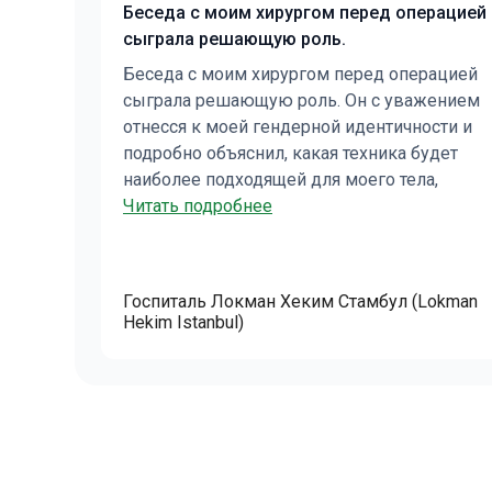
Беседа с моим хирургом перед операцией
сыграла решающую роль.
Беседа с моим хирургом перед операцией
сыграла решающую роль. Он с уважением
отнесся к моей гендерной идентичности и
подробно объяснил, какая техника будет
наиболее подходящей для моего тела,
уделив время обсуждению моих целей по
Читать подробнее
маскулинизации груди. Я выбрала вариант
без пересадки сосков, планируя позже
сделать татуировки. Пока что
Госпиталь Локман Хеким Стамбул (Lokman
восстановление проходит примерно так, как
Hekim Istanbul)
и ожидалось. Клиника отлично
поддерживает связь со мной. Мне также
было приятно, что помимо первоначальной
стоимости не возникло никаких
дополнительных расходов. Всё прошло без
сложностей.