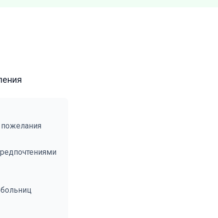
ления
 пожелания
предпочтениями
 больниц