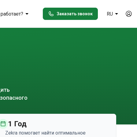
 работает?
RU
Заказать звонок
дить
езопасного
1 Год
Zekra помогает найти оптимальное