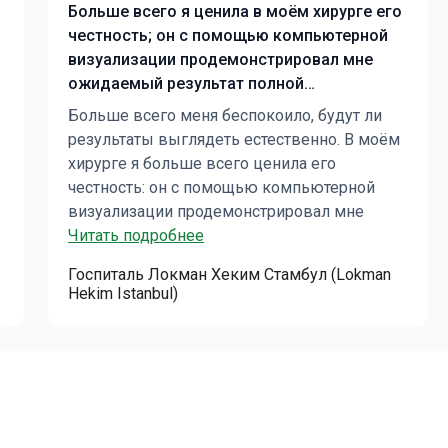
Больше всего я ценила в моём хирурге его
честность; он с помощью компьютерной
визуализации продемонстрировал мне
ожидаемый результат полной
реконструкции носа, что позволило
Больше всего меня беспокоило, будут ли
поставить чёткую и достижимую цель.
результаты выглядеть естественно. В моём
хирурге я больше всего ценила его
честность: он с помощью компьютерной
визуализации продемонстрировал мне
ожидаемый результат полной
Читать подробнее
реконструкции носа, что позволило
Госпиталь Локман Хеким Стамбул (Lokman
поставить чёткую и достижимую цель.
Hekim Istanbul)
Операция проводилась методом открытой
ринопластики, и хотя я все еще нахожусь на
этапе заживления, восстановление проходит
примерно так, как и ожидалось. Персонал
клиники оказал мне огромную поддержку,
поддерживая со мной связь и предоставив