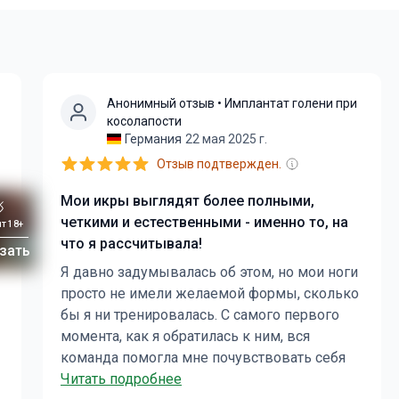
Анонимный отзыв
• Имплантат голени при
косолапости
Германия
22 мая 2025 г.
Отзыв подтвержден.
Мои икры выглядят более полными,
четкими и естественными - именно то, на
т 18+
что я рассчитывала!
зать
Я давно задумывалась об этом, но мои ноги
просто не имели желаемой формы, сколько
бы я ни тренировалась. С самого первого
момента, как я обратилась к ним, вся
команда помогла мне почувствовать себя
очень комфортно и поддержала меня. Они
Читать подробнее