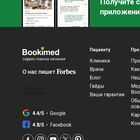
Получите с
длину, я бы рекомендовала заранее собрат
приложени
информацию! К этому времени я узнала, чт
имплантат Coloplast НЕ растет в длину, как
AMS. Это важная информация, которую я
хотел бы получить ДО.
Пациенту
Про
сервис поиска лечения
Клиники
Про
Врачи
Как
О нас пишет
Блог
Наш
Гайды
Мед
Boo
Ваши гарантии
Общ
осв
4.4/5
Google
Кар
Кон
4.8/5
Facebook