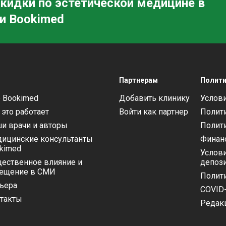
кидки по эстетической медицине в
летом!
ь
и Bookimed
о
Партнерам
Полити
 Bookimed
Добавить клинику
Услови
 это работает
Войти как партнер
Полит
и врачи и авторы
Полит
ицинские консультанты
Финан
kimed
Услови
ественное влияние и
депоз
ещение в СМИ
Полит
ьера
COVID-
такты
Редак