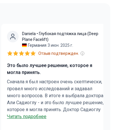
Daniela
• Глубокая подтяжка лица (Deep
Plane Facelift)
Германия
3 июн. 2025 г.
Отзыв подтвержден.
Я 
Это было лучшее решение, которое я
об
могла принять.
Я 
Сначала я был настроен очень скептически,
ко
провел много исследований и задавал
пр
много вопросов. В итоге я выбрала доктора
то
Али Садиоглу - и это было лучшее решение,
не
которое я могла принять. Доктор Садиоглу
пр
Чи
полностью покорил меня своим спокойным,
Читать подробнее
На
сопереживающим тоном, многолетним
за