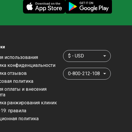
защищенности. Сам доктор Садиоглу
находился на месте в течение двух дней,
чтобы проверить процесс заживления. В
последующие дни в отеле каждый день
появлялась медсестра доктора Садиоглу
для осмотра, а в самом отеле круглосуточно
дежурила медсестра. Небольшое
ки
замечание: услуга VIP-трансфера, к
$ - USD
я использования
сожалению, оказалась не такой надежной,
ика конфиденциальности
как ожидалось. Однако это не вина
ика отзывов
команды доктора Садиоглу, а
0-800-212-108
исключительно ответственность внешнего
совая политика
провайдера. Медицинское обслуживание и
я оплаты и внесения
ита
вся команда врачей (Дефне, Бусе, Элиф)
были первоклассными во всех отношениях.
ика ранжирования клиник
Если вы ищете отличного хирурга для
19: правила
подтяжки лица, вы определенно попадете к
ционная политика
нему в самые лучшие руки. Для меня нет
лучшего хирурга, он пользуется моим