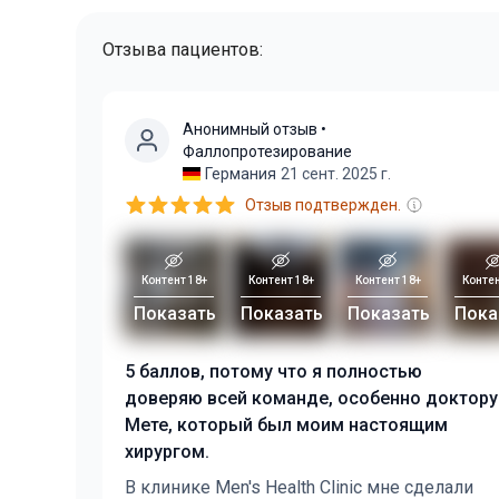
Отзыва пациентов:
Анонимный отзыв
•
Фаллопротезирование
Германия
21 сент. 2025 г.
Отзыв подтвержден.
Контент 18+
Контент 18+
Контент 18+
Контен
Показать
Показать
Показать
Пока
5 баллов, потому что я полностью
доверяю всей команде, особенно доктору
Мете, который был моим настоящим
хирургом.
В клинике Men's Health Clinic мне сделали