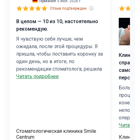
Германия
5 июл. 2026 г.
Отзыв подтвержден.
В целом — 10 из 10, настоятельно
рекомендую.
Я чувствую себя лучше, чем
ожидала, после этой процедуры. Я
пришла, чтобы поставить коронку за
Клиника 
один день, но в итоге, по
справили
рекомендации стоматолога, решила
самой пе
сделать накладку. Мне понравилось,
Читать подробнее
персона
что он подробно объяснил, почему
меня.
Больше 
порекомендовал именно эту
процесс 
процедуру. Также хочу отметить, что
конечный
эту процедуру не удалось провести
непосре
за один день. Поэтому мне
операции
пришлось вернуться, но это не
действит
Читать п
обязательно вина администратора
Стоматологическая клиника Smile
дыхание
или врача/клиники — просто нужно
Centrum
Клиника 