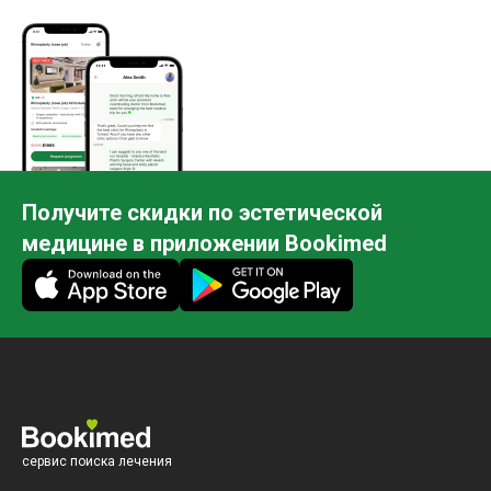
включены в первоначальную
возникло
стоимость.
первонач
всей ком
професс
Получите скидки по эстетической
медицине в приложении Bookimed
сервис поиска лечения