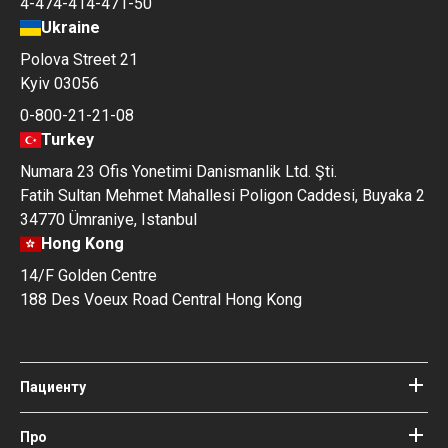
4-474-414-471-50
Ukraine
Polova Street 21
Kyiv 03056
0-800-21-21-08
Turkey
Numara 23 Ofis Yonetimi Danismanlik Ltd. Şti.
Fatih Sultan Mehmet Mahallesi Poligon Caddesi, Buyaka 2
34770 Ümraniye, Istanbul
Hong Kong
14/F Golden Centre
188 Des Voeux Road Central Hong Kong
Пациенту
Клиники
Врачи
Про