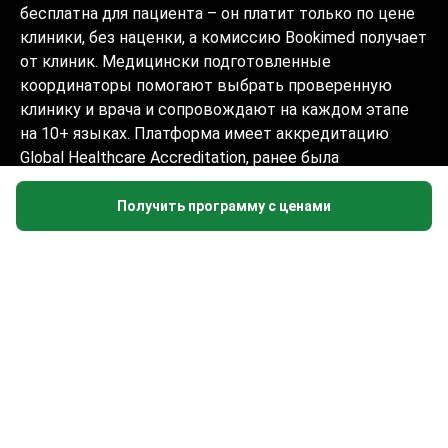
бесплатна для пациента – он платит только по цене
клиники, без наценки, а комиссию Bookimed получает
от клиник. Медицински подготовленные
координаторы помогают выбрать проверенную
клинику и врача и сопровождают на каждом этапе
на 10+ языках. Платформа имеет аккредитацию
Global Healthcare Accreditation, ранее была
сертифицирована Temos (2024–2025). Рейтинг 4.6 на
Trustpilot и 4.4 на Google Reviews.
Получить программу с ценами
Информация на сайте не может быть
использована для постановки диагноза,
назначения лечения и не заменяет
приём врача.
© 2014-2026 Bookimed. Все права защищены.