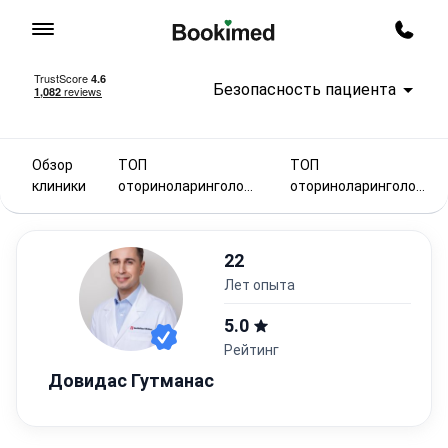
На главную
Заказ
Безопасность пациента
Обзор
ТОП
ТОП
клиники
оториноларингологи
оториноларингологи
2025
в Литве
22
лет опыта
5.0
Рейтинг
Довидас Гутманас