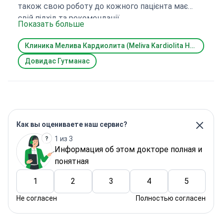
також свою роботу до кожного пацієнта має
свій підхід та рекомендації
Показать больше
Клиника Мелива Кардиолита (Meliva Kardiolita Hospital)
Довидас Гутманас
Как вы оцениваете наш сервис?
1 из 3
Информация об этом докторе полная и
понятная
1
2
3
4
5
Не согласен
Полностью согласен