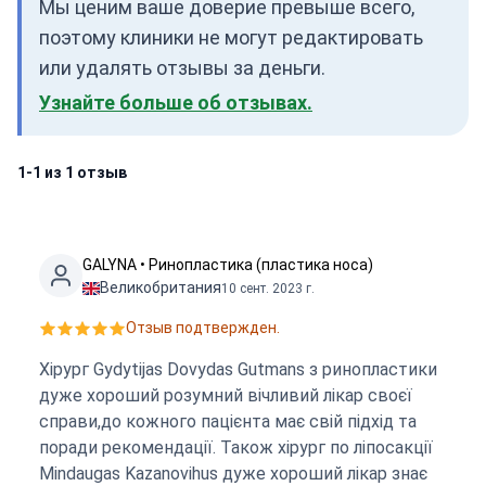
Мы ценим ваше доверие превыше всего,
поэтому клиники не могут редактировать
или удалять отзывы за деньги.
Узнайте больше об отзывах.
1-1 из 1 отзыв
GALYNA • Ринопластика (пластика носа)
Великобритания
10 сент. 2023 г.
Отзыв подтвержден.
Хірург Gydytijas Dovydas Gutmans з ринопластики
дуже хороший розумний вічливий лікар своєї
справи,до кожного пацієнта має свій підхід та
поради рекомендації. Також хірург по ліпосакції
Mindaugas Kazanovihus дуже хороший лікар знає