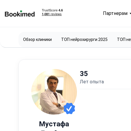
Партнерам
На главную
Обзор клиники
ТОП нейрохирурги 2025
ТОП не
35
лет опыта
Мустафа