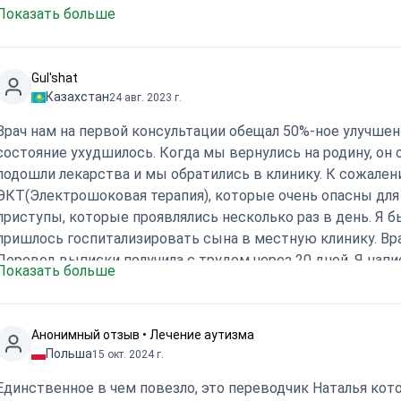
Показать больше
Gul'shat
Казахстан
24 авг. 2023 г.
Врач нам на первой консультации обещал 50%-ное улучшен
состояние ухудшилось. Когда мы вернулись на родину, он 
подошли лекарства и мы обратились в клинику. К сожалени
ЭКТ(Электрошоковая терапия), которые очень опасны для
приступы, которые проявлялись несколько раз в день. Я бы
пришлось госпитализировать сына в местную клинику. Вра
Перевод выписки получила с трудом через 20 дней. Я напи
Показать больше
доложил докторам клиники. Ждала месяц, подумала, что вр
помогут каким-то образом, но они наоборот снова предлага
большом шоке! Никому не рекомендую данную клинику!
Анонимный отзыв • Лечение аутизма
Польша
15 окт. 2024 г.
Единственное в чем повезло, это переводчик Наталья ко