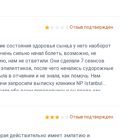
Отзыв подтвержден.
ие состояния здоровья сына,а у него наоборот
очень сильно начал болеть; возможно, не
ю, нам не ответили. Они сделали 7 сеансов
 эпилептиков, после чего начались судорожные
ла в отчаянии и не знала, как помочь. Нам
чи запросили выписку клиники NP Istanbul.
сала обо всем переводчику и он вроде как
ачи выйдут на связь и устранят свои ошибки и
ют свои услуги на платной основе. Я в
Отзыв подтвержден.
торая действительно имеет эмпатию и