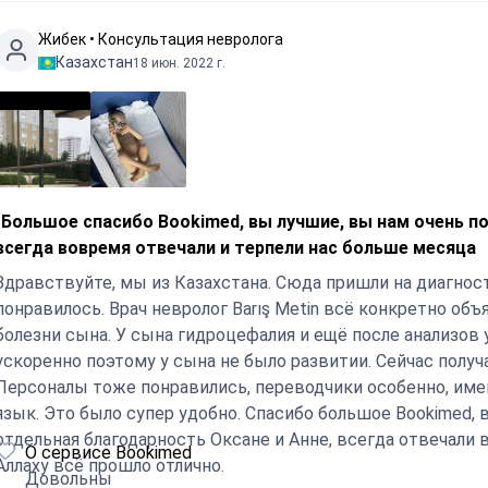
Жибек • Консультация невролога
Казахстан
18 июн. 2022 г.
"Большое спасибо Bookimed, вы лучшие, вы нам очень по
всегда вовремя отвечали и терпели нас больше месяца
Здравствуйте, мы из Казахстана. Сюда пришли на диагност
понравилось. Врач невролог Barış Metin всё конкретно объ
болезни сына. У сына гидроцефалия и ещё после анализов 
ускоренно поэтому у сына не было развитии. Сейчас получ
Персоналы тоже понравились, переводчики особенно, имен
язык. Это было супер удобно. Спасибо большое Bookimed, 
отдельная благодарность Оксане и Анне, всегда отвечали 
О сервисе Bookimed
Аллаху всё прошло отлично.
Довольны