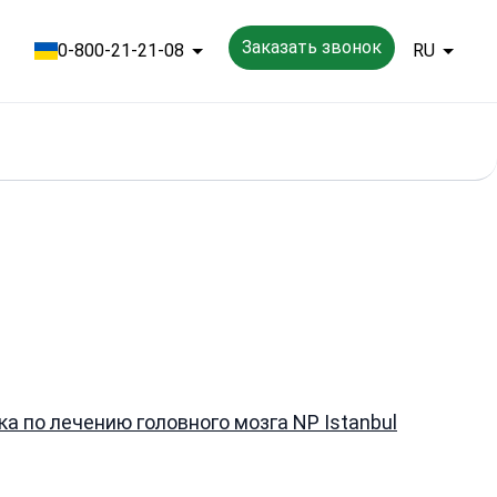
Заказать звонок
0-800-21-21-08
RU
а по лечению головного мозга NP Istanbul