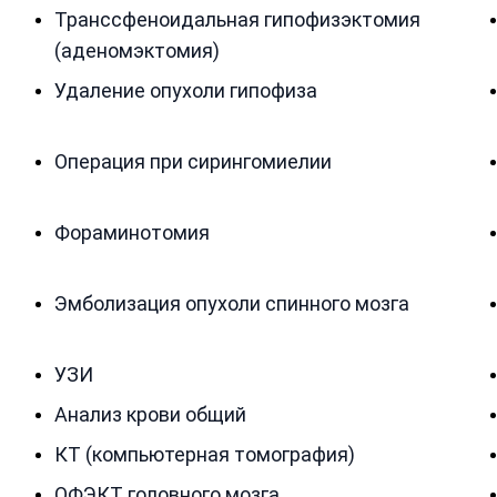
Транссфеноидальная гипофизэктомия
(аденомэктомия)
Удаление опухоли гипофиза
Операция при сирингомиелии
Фораминотомия
Эмболизация опухоли спинного мозга
УЗИ
Анализ крови общий
КТ (компьютерная томография)
ОФЭКТ головного мозга