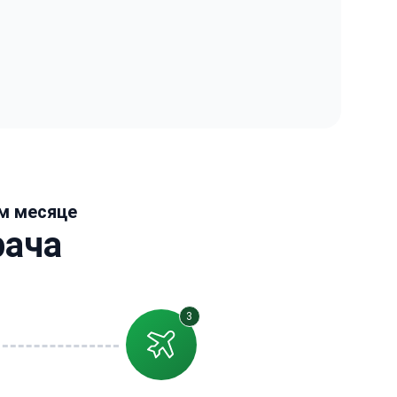
ом месяце
рача
3