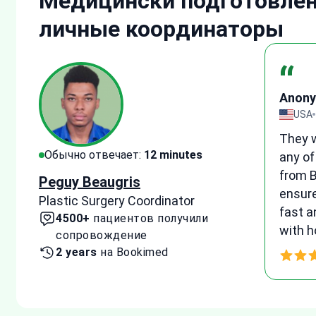
Медицински подготовле
личные координаторы
“
Anon
зыв
UK
1
I woul
Обычно отвечает:
15 minutes
e
medica
suppor
Tetyana Hyrych
e
patien
Senior Plastic Surgery Coordinator
and he
10300+
пациентов получили
agreem
сопровождение
proce
4 years
на Bookimed
Thank 