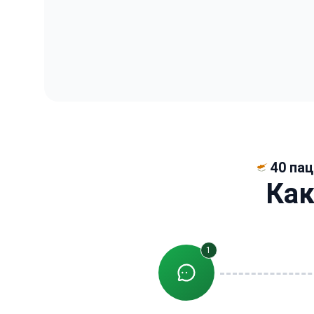
40 пац
Как
1