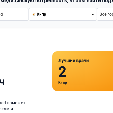
 медицинскую потребность, чтобы найти под
Кипр
Все го
Лучшие врачи
2
ч
Кипр
imed поможет
стям и