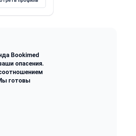
отреть профиль
нда Bookimed
ваши опасения.
 соотношением
 Мы готовы
.