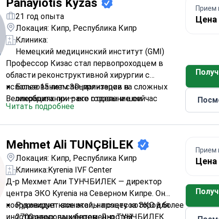
Panayiotis Kyzas
Прием 
21 год опыта
Цена 
Локация: Кипр, Республика Кипр
Клиника:
Немецкий медицинский институт (GMI)
Профессор Кизас стал первопроходцем в
Получ
области реконструктивной хирургии с
использованием 3D-принтеров в
Более 15 лет специализации на сложных
Великобритании — его отделение сейчас
операциях при раке головы и шеи
Посм
Читать подробнее
лидирует по количеству успешных случаев
Обладатель бронзовой Национальной премии
персонализированного планирования.
за клиническое мастерство
Главный редактор British Journal of Oral and
Mehmet Ali TUNÇBİLEK
Maxillofacial Surgery
Прием 
Главный исследователь в крупнейшем в
Локация: Кипр, Республика Кипр
Цена 
Великобритании рандомизированном
Клиника:
Kyrenia IVF Center
контролируемом исследовании в области
Д-р Мехмет Али ТУНЧБИЛЕК — директор
Получ
ЧЛХ
центра ЭКО Kyrenia на Северном Кипре. Он
Сертифицирован в области
координирует все этапы процесса ЭКО для
Руководит клиникой, на счету которой более
микрососудистой хирургии и расширенной
иностранных пациентов. Д-р ТУНЧБИЛЕК
2700 здоровых беременностей.