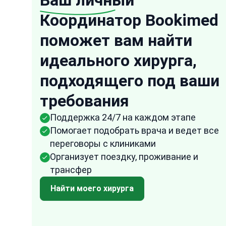
Ваш личный
Координатор Bookimed
поможет вам найти
“
идеального хирурга,
Anonymous
подходящего под ваши
USA
16 Oct, 2025
Проверенный от
требования
They were very speedy in their response to
any of my questions and the representativ
Поддержка 24/7 на каждом этапе
from Bookimed followed up frequently to
Помогает подобрать врача и ведет все
ensure that all the arrangements were don
переговоры с клиниками
fast and effectively. I am quite impressed
Организует поездку, проживание и
with how easy it was to arrange everything
трансфер
through them. It took the uncertainty and
Найти моего хирурга
difficulty out of the process.