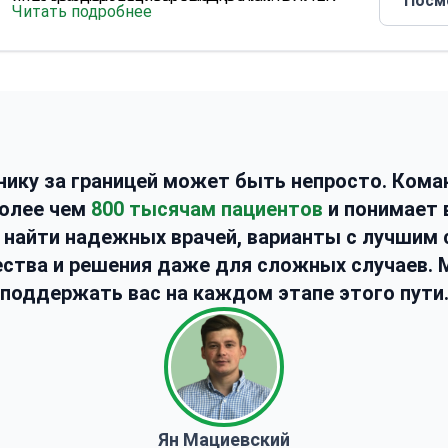
Посм
Читать подробнее
реанимации при травмах
получил медицинское образование в
Работает в учреждении в Кирении,
Университете Ататюрка и специализацию
сертифицированном по стандарту ISO
ЛОР-врача. Он проводит консультации на пяти
9001:2015.
языках, включая английский, турецкий,
Специализируется на лечении бесплодия и
немецкий и французский.
экстракорпоральном оплодотворении (ЭКО).
Управляет лечением в клинике с заявленным
уровнем успеха 85%.
нику за границей может быть непросто. Кома
более чем
800 тысячам пациентов
и понимает 
к найти надежных врачей, варианты с лучшим
ства и решения даже для сложных случаев.
поддержать вас на каждом этапе этого пути
Ян Мациевский