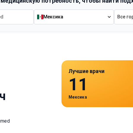
 медицинскую потребность, чтобы найти под
Мексика
Все го
Лучшие врачи
11
ч
Мексика
imed