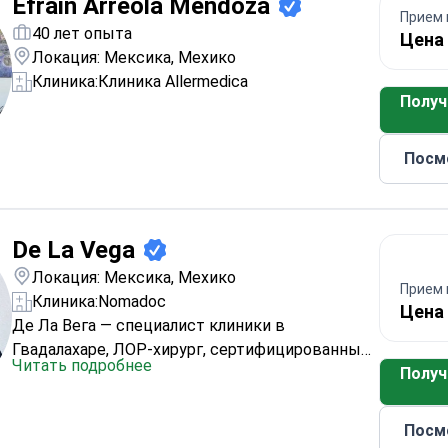
Efrain Arreola Mendoza
Прием 
40 лет опыта
Цена 
Локация: Мексика, Мехико
Клиника:
Клиника Allermedica
Получ
Посм
De La Vega
Локация: Мексика, Мехико
Прием 
Клиника:
Nomadoc
Цена 
Де Ла Вега — специалист клиники в
Гвадалахаре, ЛОР-хирург, сертифицированный
Читать подробнее
Мексиканским советом оториноларингологии и
Получ
хирургии головы и шеи. Его образование
включает лицензию отоларинголога 14794990
Посм
от Университета Монтеррея и медицинскую