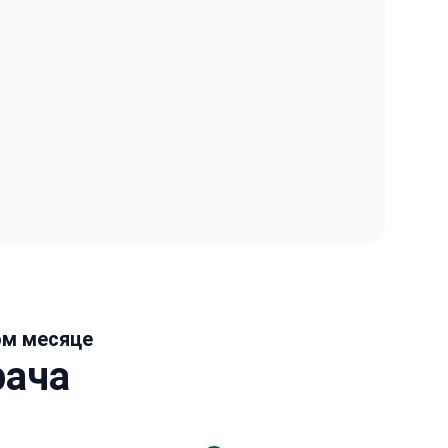
ом месяце
рача