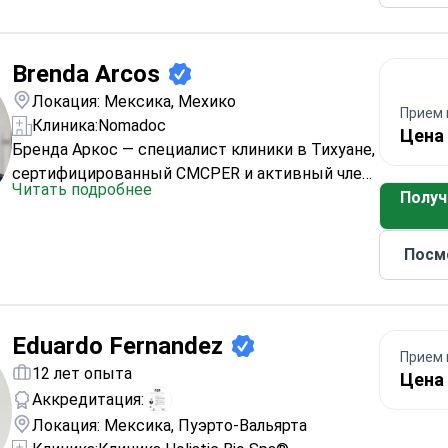
лицензию 12855383 от Университета
Гвадалахары. В профиле указаны ларингоскопия
и назальная эндоскопия в качестве методов
Brenda Arcos
диагностики, доступность приема обычно в
Локация: Мексика, Мехико
Прием 
течение 2 дней.
Клиника:
Nomadoc
Цена 
Бренда Аркос — специалист клиники в Тихуане,
сертифицированный CMCPER и активный член
Читать подробнее
AMCPER. Она специализируется на ринологии и
Получ
лицевой хирургии, предлагая как
функциональные, так и эстетические
Посм
процедуры. Запись на прием обычно доступна
в течение 4 дней. В перечень ее процедур
входят ринопластика, септопластика,
блефаропластика и хирургия век, а среди
Eduardo Fernandez
Прием 
диагностических методов — назальная
12 лет опыта
Цена 
эндоскопия.
Аккредитация:
Локация: Мексика, Пуэрто-Вальярта