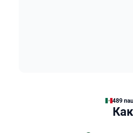
489 па
Как