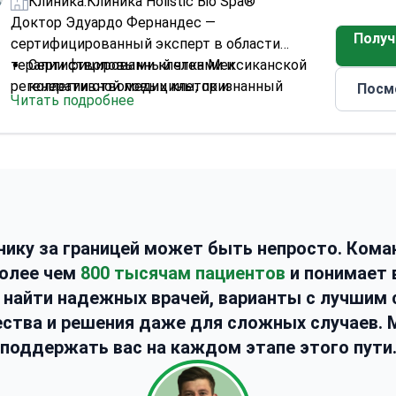
Клиника:
Клиника Holistic Bio Spa®
Доктор Эдуардо Фернандес —
Получ
сертифицированный эксперт в области
терапии стволовыми клетками и
Сертифицированный член Мексиканской
регенеративной медицины, признанный
коллегии стволовых клеток и
Посм
Читать подробнее
ведущими медицинскими учреждениями
регенеративной медицины
Мексики.
Ожидает международную сертификацию от
Международного общества исследования
стволовых клеток (ISSCR)
В процессе вступления в Международное
общество внеклеточных везикул
Специализируется на передовых методах
нику за границей может быть непросто. Кома
лечения ЛОР-заболеваний
более чем
800 тысячам пациентов
и понимает 
к найти надежных врачей, варианты с лучшим
ства и решения даже для сложных случаев.
поддержать вас на каждом этапе этого пути