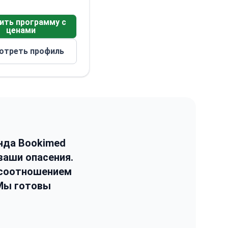
ить программу с
ценами
отреть профиль
нда Bookimed
ваши опасения.
 соотношением
 Мы готовы
.