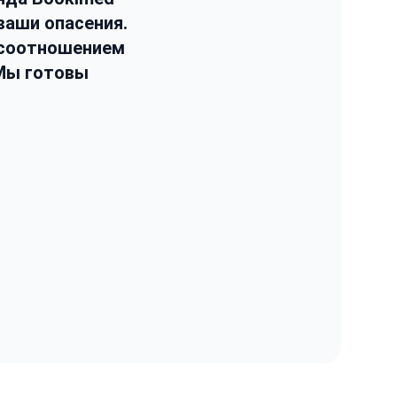
ваши опасения.
 соотношением
 Мы готовы
.