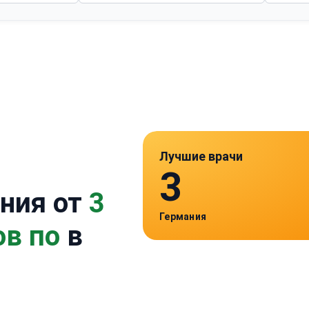
Лучшие врачи
3
ния от
3
Германия
ов по
в