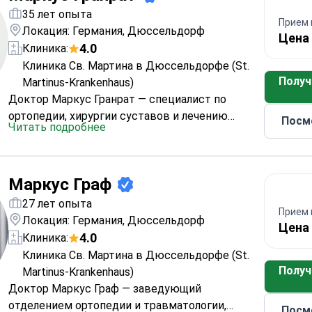
35 лет опыта
Прием 
Локация: Германия, Дюссельдорф
Цена 
4.0
Клиника:
Клиника Св. Мартина в Дюссельдорфе (St.
Получ
Martinus-Krankenhaus)
Доктор Маркус Гранрат — специалист по
ортопедии, хирургии суставов и лечению
Посм
Читать подробнее
спортивных травм. Его основные направления
работы — заболевания и повреждения
коленного и плечевого суставов. Врач
Маркус Граф
применяет как консервативное лечение, так и
современные хирургические методы:
27 лет опыта
Прием 
артроскопические операции,
Локация: Германия, Дюссельдорф
Цена 
эндопротезирование и биологическое
4.0
Клиника:
восстановление суставов.
Особое внимание
Клиника Св. Мартина в Дюссельдорфе (St.
доктор уделяет сохранению собственного
Получ
Martinus-Krankenhaus)
сустава пациента. При повреждениях мениска,
Доктор Маркус Граф — заведующий
связок и суставного хряща он использует
отделением ортопедии и травматологии,
Посм