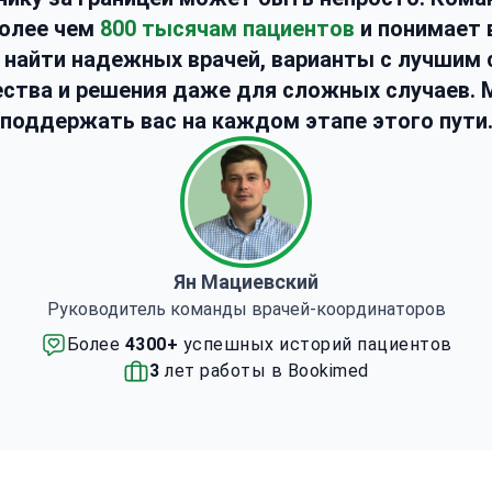
результатам эндопротезирования суставов
лечения тяжелых травм, физической и
более чем
800 тысячам пациентов
и понимает 
мануальной терапии. Такой комплексный
к найти надежных врачей, варианты с лучшим
подход позволяет подобрать оптимальную
ства и решения даже для сложных случаев.
тактику лечения для каждого пациента — от
поддержать вас на каждом этапе этого пути
консервативной терапии до
высокотехнологичных хирургических
вмешательств.
Пациенты ценят доктора
Маркуса Графа за большой практический опыт,
внимательное отношение и стремление
подобрать наиболее эффективное лечение,
Ян Мациевский
которое помогает восстановить подвижность
Руководитель команды врачей-координаторов
суставов, избавиться от боли и вернуться к
активному образу жизни.
Более
4300+
успешных историй пациентов
3
лет работы в Bookimed