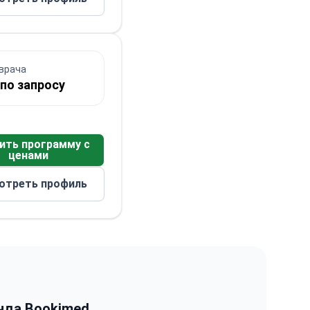
врача
по запросу
ить программу с
ценами
отреть профиль
нда Bookimed