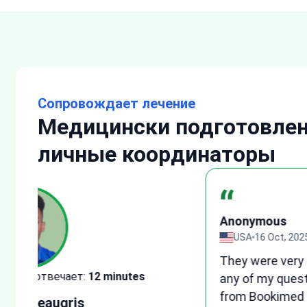
Сопровождает лечение
Медицински подготовле
личные координаторы
“
Anon
зыв
UK
1
I woul
Обычно отвечает:
15 minutes
e
medica
suppor
Tetyana Hyrych