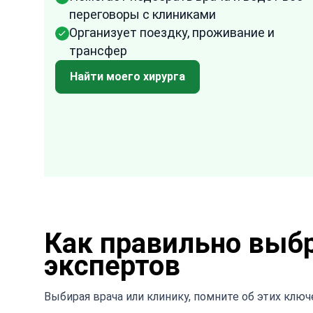
ensure that all the arrangements were don
переговоры с клиниками
fast and effectively. I am quite impressed
Организует поездку, проживание и
with how easy it was to arrange everything
трансфер
through them. It took the uncertainty and
Найти моего хирурга
difficulty out of the process.
Как правильно выбр
экспертов
Выбирая врача или клинику, помните об этих клю