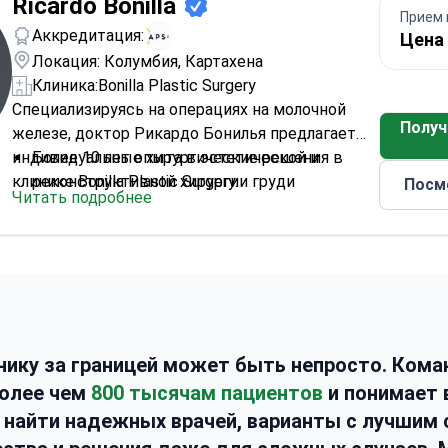
Ricardo Bonilla
Прием 
Аккредитация:
Цена 
Локация: Колумбия, Картахена
Клиника:
Bonilla Plastic Surgery
Специализируясь на операциях на молочной
Получ
железе, доктор Рикардо Бонилья предлагает
индивидуальные хирургические решения в
Более 10 лет опыта в эстетической и
клинике Bonilla Plastic Surgery.
реконструктивной хирургии груди
Посм
Читать подробнее
Выполняет увеличение, уменьшение,
подтяжку и реконструкцию груди
Использует текстурированные силиконовые
имплантаты, известные своей
долговечностью и безопасностью
Сочетает эстетические результаты с
безопасностью и комфортом пациента
нику за границей может быть непросто. Кома
Выступает за тщательные консультации и
более чем
800 тысячам пациентов
и понимает 
индивидуальные планы лечения
к найти надежных врачей, варианты с лучшим