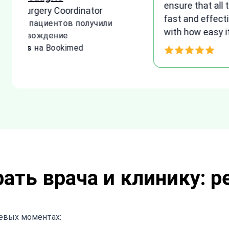
e
patien
Senior Plastic Surgery Coordinator
and he
10300+
пациентов получили
agreem
сопровождение
proce
4 years
на Bookimed
Thank 
ать врача и клинику: 
чевых моментах: