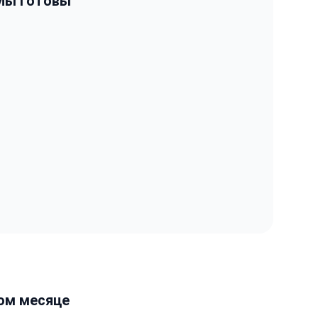
 Мы готовы
.
том месяце