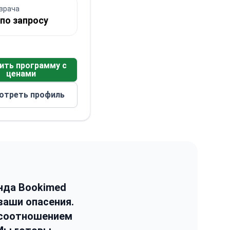
врача
по запросу
ить программу с
ценами
отреть профиль
нда Bookimed
ваши опасения.
 соотношением