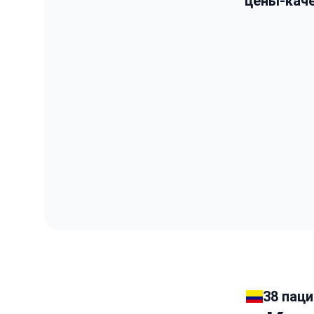
цены-каче
38 паци