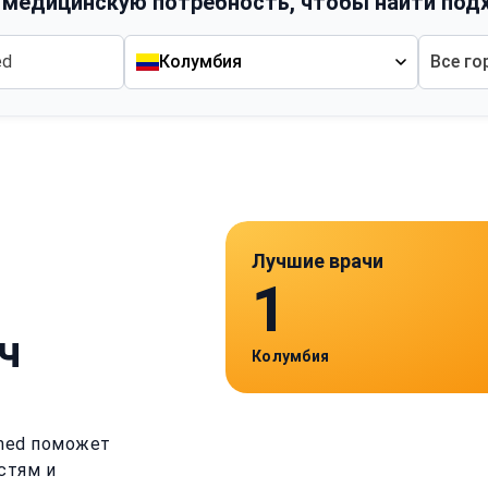
 медицинскую потребность, чтобы найти под
Колумбия
Все го
Лучшие врачи
1
ч
Колумбия
imed поможет
стям и