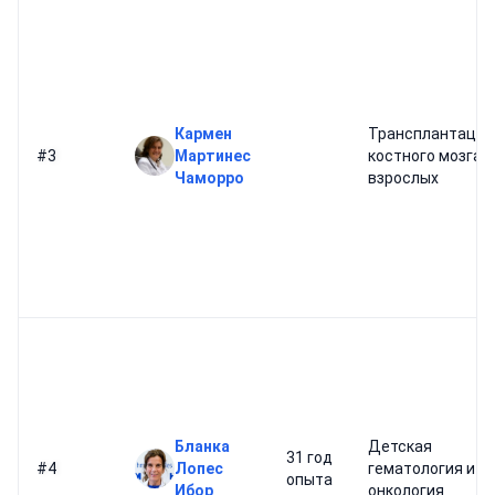
Кармен
Трансплантация
#3
Мартинес
костного мозга у
Чаморро
взрослых
Бланка
Детская
31 год
#4
Лопес
гематология и
опыта
Ибор
онкология