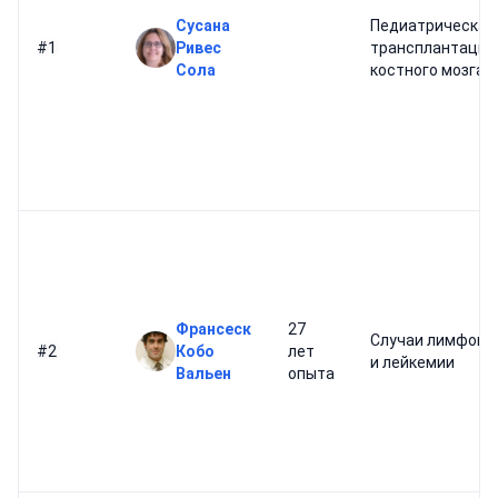
Сусана
Педиатрическая
#1
Ривес
трансплантация
Сола
костного мозга
Франсеск
27
Случаи лимфом
#2
Кобо
лет
и лейкемии
Вальен
опыта