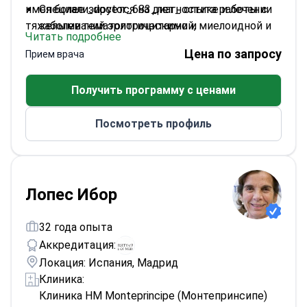
имея более _doctor_683_лет_ опыта работы с
Специализируется на диагностике и лечении
тяжелыми гематологическими и
заболеваний эритроцитарной, миелоидной и
Читать подробнее
онкологическими заболеваниями у детей.
лимфоидной систем
Цена по запросу
Прием врача
Возглавляет два фонда, направленных на
улучшение качества жизни детей во время
Получить программу с ценами
лечения
Член престижных международных обществ
Посмотреть профиль
гематологии и детской онкологии
Лопес Ибор
32 года опыта
Аккредитация:
Локация: Испания, Мадрид
Клиника:
Клиника HM Monteprincipe (Монтепринсипе)