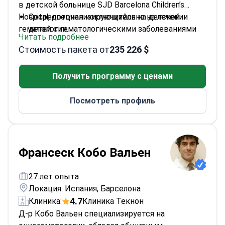
в детской больнице SJD Barcelona Children’s
Hospital, специализирующийся на детской
Сосредоточен исключительно на лечении
гематологии.
детей с гематологическими заболеваниями
Читать подробнее
Работает в ведущей детской больнице
Стоимость пакета от
235 226 $
Барселоны
Экспертиза в области трансплантации
Получить программу с ценами
костного мозга у педиатрических пациентов
Посмотреть профиль
Франсеск Кобо Вальен
27 лет опыта
Локация: Испания, Барселона
4.7
Клиника:
Клиника Текнон
Д-р Кобо Вальен специализируется на