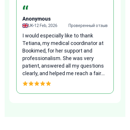
“
Anonymous
A
зыв
UK
12 Feb, 2026
Проверенный отзыв
I would especially like to thank
Fr
Tetiana, my medical coordinator at
we
Bookimed, for her support and
al
to
professionalism. She was very
qu
patient, answered all my questions
am
clearly, and helped me reach a fair
and transparent agreement. Her
h
assistance made a stressful
process much easier. Highly
recommended. Thank you Tetiana,
you are the best!!!