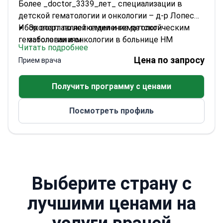
Более _doctor_3339_лет_ специализации в
детской гематологии и онкологии – д-р Лопес
Ибор возглавляет отделение детской
Эксперт по лейкемии и гематологическим
гематологии и онкологии в больнице HM
заболеваниям
Читать подробнее
Montepríncipe.
Специализируется на опухолях костей и
Цена по запросу
Прием врача
головного мозга
Прошла обучение в Мэрилендском
Получить программу с ценами
университете по детской гематологии/
онкологии
Посмотреть профиль
Автор многочисленных научных публикаций
Выберите страну с
лучшими ценами на