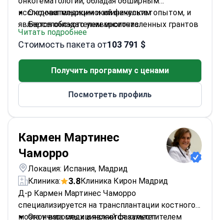
онкогематологии, обладая обширным
исследовательским и клиническим опытом, и
Окончил медицинский факультет
является обладателем многочисленных грантов
Барселонского университета
Читать подробнее
за достижения в области гематологии.
Специализировался по онкогематологии в
Стоимость пакета от
103 791 $
Клинической больнице Барселоны (Hospital
Clínic de Barcelona)
Получить программу с ценами
Степень доктора медицины Барселонского
университета
Посмотреть профиль
Получатель многочисленных престижных
гематологических грантов и наград
Специализируется на лечении лимфомы и
лейкемии
Кармен Мартинес
Чаморро
Локация: Испания, Мадрид
3.8
Клиника:
Клиника Кирон Мадрид
Д-р Кармен Мартинес Чаморро
специализируется на трансплантации костного
мозга у взрослых и является заместителем
Окончила медицинский факультет