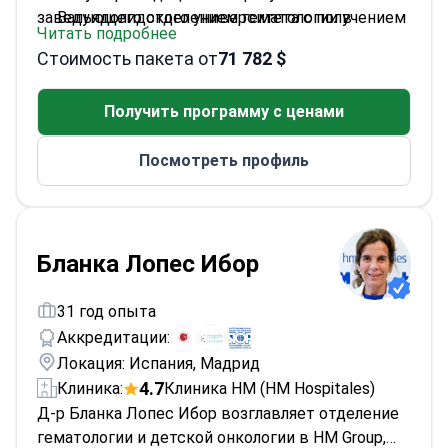
заведующего отделением гематологии в
Вальядолидского университета с получением
Читать подробнее
Quironsalud Madrid.
Национальной премии за исследования в
Стоимость пакета от
71 782 $
области хирургии
Прошла специализацию по гематологии в
Получить программу с ценами
университетской больнице La Princesa в
Мадриде
Посмотреть профиль
Автор 20 медицинских статей и участник 60
конференций
Заместитель заведующего отделением
гематологии в Quironsalud Madrid
Бланка Лопес Ибор
31 год опыта
Аккредитации:
Локация: Испания, Мадрид
4.7
Клиника:
Клиника НМ (HM Hospitales)
Д-р Бланка Лопес Ибор возглавляет отделение
гематологии и детской онкологии в HM Group,