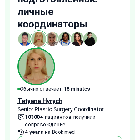
личные
координаторы
Обычно отвечает:
15 minutes
Обы
Tetyana Hyrych
Zekr
Senior Plastic Surgery Coordinator
Plast
10300+
пациентов получили
2
сопровождение
с
4 years
на Bookimed
1 