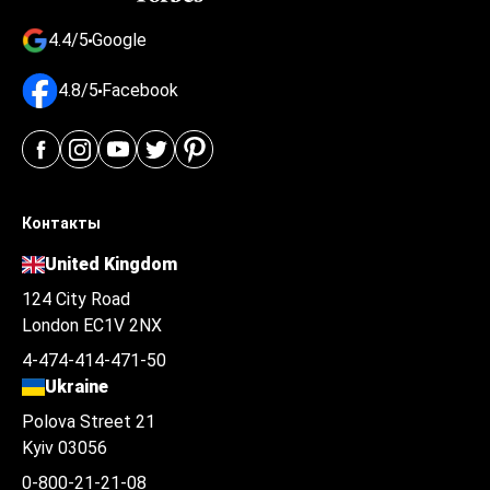
4.4/5
Google
4.8/5
Facebook
Контакты
United Kingdom
124 City Road
London EC1V 2NX
4-474-414-471-50
Ukraine
Polova Street 21
Kyiv 03056
0-800-21-21-08