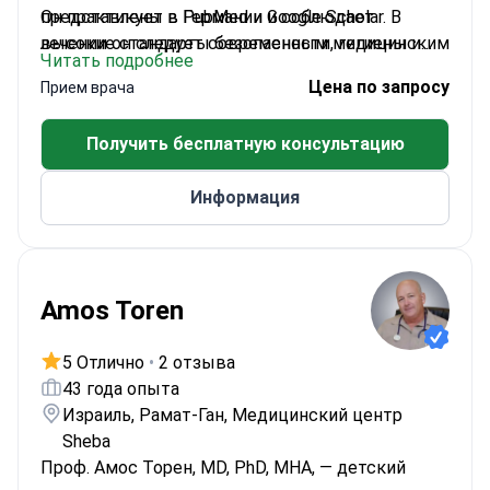
представлены в PubMed и Google Scholar. В
Он практикует в Германии и соблюдает
лечении он следует современным медицинским
высокие стандарты безопасности, гигиены и
Читать подробнее
стандартам.
комфорта пациентов. Работает с
Цена по запросу
Прием врача
международными пациентами на немецком и
турецком языках.
Получить бесплатную консультацию
Информация
Amos Toren
5 Отлично
•
2 отзыва
43 года опыта
Израиль, Рамат-Ган, Медицинский центр
Sheba
Проф. Амос Торен, MD, PhD, MHA, — детский