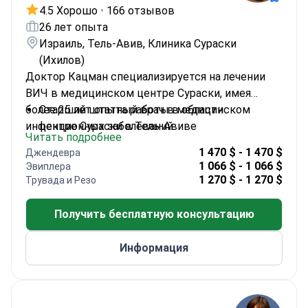
4.5 Хорошо
•
166 отзывов
26 лет опыта
Израиль, Тель-Авив, Клиника Сураски
(Ихилов)
Доктор Кацман специализируется на лечении
ВИЧ в медицинском центре Сураски, имея
более 25 лет опыта работы в области
Старший штатный врач в медицинском
инфекционных заболеваний.
центре Сураски в Тель-Авиве
Читать подробнее
Повышение квалификации в Центре СПИДа
1 470 $ - 1 470 $
Джендевра
Макгилла в Монреале
1 066 $ - 1 066 $
Эвиплера
Член Международного общества по СПИДу и
1 270 $ - 1 270 $
Трувада и Резо
Европейского клинического общества по
СПИДу
Получить бесплатную консультацию
Сотрудничает с Центром СПИДа Crusaid
Kobler
Информация