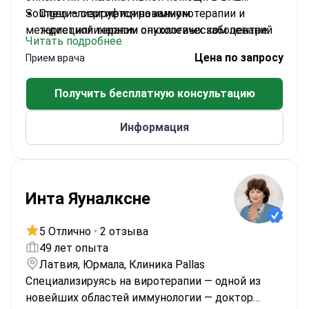
Solingen — сертифицированном
Специализируется на иммунотерапии и
междисциплинарном онкологическом центре.
таргетной терапии опухолевых заболеваний
Читать подробнее
Квалифицированный специалист по генетике
Цена по запросу
Прием врача
с опытом работы в области молекулярной
диагностики
Получить бесплатную консультацию
Активный исследователь в области
молекулярной биологии для
Информация
гематоонкологического лечения
Опыт работы заместителем главного врача в
Клинике пульмонологии Кельна
Член немецких и американских обществ
Инта Яуналксне
онкологических исследований
5 Отлично
•
2 отзыва
49 лет опыта
Латвия, Юрмала, Клиника Pallas
Специализируясь на виротерапии — одной из
новейших областей иммунологии — доктор