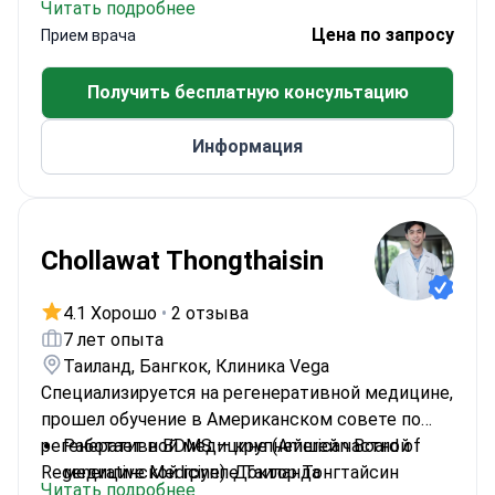
Читать подробнее
Кроме того, доктор владеет навыками в
Глазной Учебно-Исследовательской Больнице.
Цена по запросу
Прием врача
области детского здоровья глаз и проводит
Доктор является членом Турецкой
комплексные общие обследования зрения.<\/p>
Медицинской Ассоциации, Турецкой
Получить бесплатную консультацию
Офтальмологической Ассоциации и
Европейского Общества Катарактальных и
Информация
Рефракционных Хирургов.<\/p>
Chollawat Thongthaisin
4.1 Хорошо
•
2 отзыва
7 лет опыта
Таиланд, Бангкок, Клиника Vega
Специализируется на регенеративной медицине,
прошел обучение в Американском совете по
регенеративной медицине (American Board of
Работает в BDMS — крупнейшей частной
Regenerative Medicine). Доктор Тонгтайсин
медицинской группе Таиланда
Читать подробнее