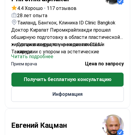
4.4 Хорошо
•
117 отзывов
28 лет опыта
Таиланд, Бангкок, Клиника ID Clinic Bangkok
Доктор Кирапат Пиромкрайпхакди прошел
обширную подготовку в области пластической
хирургии в ведущих учреждениях США и
Специализируется на косметической
Таиланда.
хирургии с упором на эстетические
Читать подробнее
процедуры
Цена по запросу
Прием врача
Проходил обучение в больницах Ваджира и
Рамахибоди
Получить бесплатную консультацию
Дополнительное обучение в США в UTHSC,
PACES Plastic Surgery и UMC
Информация
Профессор медицины в Университете
Сринакхаринвирот
Член Тайского общества пластических
хирургов
Евгений Кацман