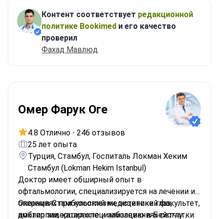
Контент соответствует
редакционной
политике Bookimed
и его качество
проверил
Фахад Мавлюд
Омер Фарук Оге
4.8 Отлично
•
246 отзывов
25 лет опыта
Турция, Стамбул, Госпиталь Локман Хеким
Стамбул (Lokman Hekim Istanbul)
Доктор имеет обширный опыт в
офтальмологии, специализируется на лечении и
операциях при косоглазии, эстетике глаз,
Окончив Стамбульский медицинский факультет,
амблиопии, катаракте и заболеваниях сетчатки.
доктор завершил специализацию в Бейоглу