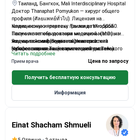
Таиланд, Бангкок, Mali Interdisciplinary Hospital
Доктор Thanaphat Pomyukon — хирург общего
профиля (ศัลยแพทย์ทั่วไป). Лицензия на
медицинскую практику Таиланда № ว.50550.
Клинические интересы: грыжи и геморрой.
Получил степень доктора медицины (M.D.) на
Также лечит образования молочной железы и
медицинском факультете Университета
желчные камни. Ведёт пациентов с
Языки: тайский (основной) и английский
Чулалонгкорна. Также имеет диплом Тайского
заболеваниями пищеварительной системы.
(профессиональный клинический уровень).
Читать подробнее
совета по общей хирургии, полученный в
Выполняет эндоскопию ЖКТ, включая
Цена по запросу
Прием врача
больнице Рой-Эт Министерства
гастроскопию и колоноскопию.
здравоохранения.
Получить бесплатную консультацию
Информация
Einat Shacham Shmueli
5 Отлично
•
2 отзыва