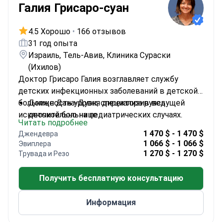
Галия Грисаро-суан
4.5 Хорошо
•
166 отзывов
31 год опыта
Израиль, Тель-Авив, Клиника Сураски
(Ихилов)
Доктор Грисаро Галия возглавляет службу
детских инфекционных заболеваний в детской
больнице Дана-Дуэк, специализируясь
Должность уровня директора в ведущей
исключительно на педиатрических случаях.
детской больнице
Читать подробнее
Прошла обучение в Университете Торонто —
1 470 $ - 1 470 $
Джендевра
мировом лидере в области исследований
1 066 $ - 1 066 $
Эвиплера
инфекционных заболеваний
1 270 $ - 1 270 $
Трувада и Резо
Имеет степень «Марзе Башир» в области
детских инфекционных заболеваний
Получить бесплатную консультацию
Специализируется на сложных случаях
детских инфекций
Информация