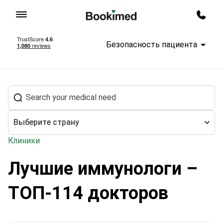
На главную
Заказ
Безопасность пациента
Выберите страну
Клиники
Лучшие иммунологи –
Лечение за рубежом
Иммунология
ТОП-114 докторов