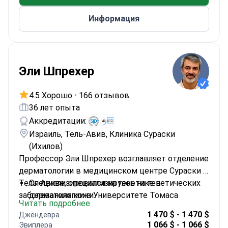
ассоциаций ревматологов
Информация
Эли Шпрехер
4.5 Хорошо
•
166 отзывов
36 лет опыта
Аккредитации:
Израиль, Тель-Авив, Клиника Сураски
(Ихилов)
Профессор Эли Шпрехер возглавляет отделение
дерматологии в медицинском центре Сураски в
Тель-Авиве, специализируясь на генетических
Специализировался на генетике в
заболеваниях кожи.
дерматологии в Университете Томаса
Читать подробнее
Джефферсона
1 470 $ - 1 470 $
Джендевра
Автор более 220 научных публикаций по
1 066 $ - 1 066 $
Эвиплера