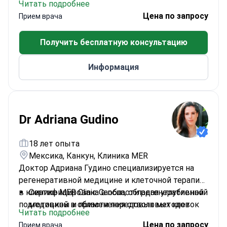
Читать подробнее
Университете Миннесоты
Цена по запросу
Прием врача
Посвятил свою деятельность достижениям в
области медицинских технологий и помощи
Получить бесплатную консультацию
малообеспеченным группам населения
Лауреат премий People's Choice Award и
Информация
People Living Through Cancer Award
Член Национального консультативного
совета NHSC
Dr Adriana Gudino
18 лет опыта
Мексика, Канкун, Клиника MER
Доктор Адриана Гудино специализируется на
регенеративной медицине и клеточной терапии
в клинике MER Clinic Cancun, обладая углубленной
Сертифицирована в области регенеративной
подготовкой в области передовых методов
медицины и применения стволовых клеток
Читать подробнее
лечения.
Эксперт в области эстетической медицины и
Цена по запросу
Прием врача