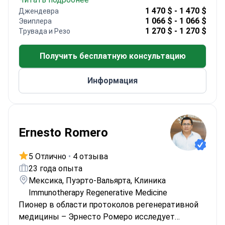
Член многочисленных международных
1 470 $ - 1 470 $
Джендевра
обществ аллергологии и иммунологии
1 066 $ - 1 066 $
Эвиплера
Проходил обучение в престижных
1 270 $ - 1 270 $
Трувада и Резо
учреждениях, включая National Jewish Hospital
Лауреат нескольких наград за исследования
Получить бесплатную консультацию
в области иммунологии
Информация
Ernesto Romero
5 Отлично
•
4 отзыва
23 года опыта
Мексика, Пуэрто-Вальярта, Клиника
Immunotherapy Regenerative Medicine
Пионер в области протоколов регенеративной
медицины – Эрнесто Ромеро исследует