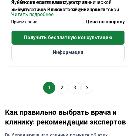
Яуналксне возглавляет Центр клинической
30+ лет опыта в иммунологии
иммунологии в Клинической университетской
Выпускница Рижского медицинского
Читать подробнее
больнице имени Паула Страдыня.
института, прошла интернатуру по
Цена по запросу
Прием врача
внутренним болезням
Специализируется на инновационных методах
Получить бесплатную консультацию
иммунологического лечения
Информация
1
2
3
Как правильно выбрать врача и
клинику: рекомендации экспертов
Выбирая врача или клинику, помните об этих