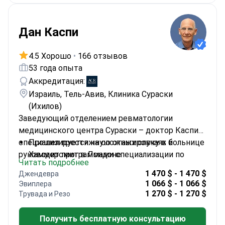
Дан Каспи
4.5 Хорошо
•
166 отзывов
53 года опыта
Аккредитация:
Израиль, Тель-Авив, Клиника Сураски
(Ихилов)
Заведующий отделением ревматологии
медицинского центра Сураски – доктор Каспи
специализируется на сложных случаях и
Прошел престижную стажировку в больнице
руководит программами специализации по
Хаммерсмит в Лондоне
Читать подробнее
ревматологии в Израиле.
Бывший заведующий дневным стационаром
1 470 $ - 1 470 $
Джендевра
ревматологии в Ихилов
1 066 $ - 1 066 $
Эвиплера
Более 140 научных публикаций по
1 270 $ - 1 270 $
Трувада и Резо
ревматологии
Член Израильской и Американской
Получить бесплатную консультацию