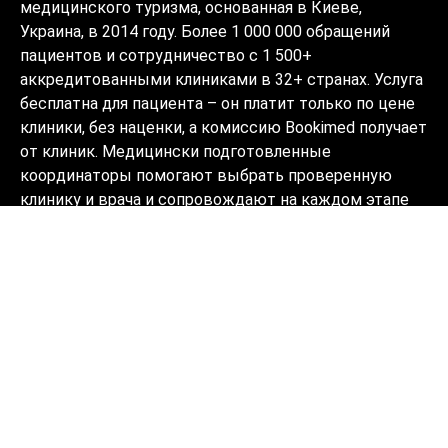
медицинского туризма, основанная в Киеве,
Украина, в 2014 году. Более 1 000 000 обращений
пациентов и сотрудничество с 1 500+
аккредитованными клиниками в 32+ странах. Услуга
бесплатна для пациента – он платит только по цене
клиники, без наценки, а комиссию Bookimed получает
от клиник. Медицински подготовленные
координаторы помогают выбрать проверенную
клинику и врача и сопровождают на каждом этапе
на 10+ языках. Платформа имеет аккредитацию
Global Healthcare Accreditation, ранее была
сертифицирована Temos (2024–2025). Рейтинг 4.6 на
Trustpilot и 4.4 на Google Reviews.
Информация на сайте не может быть
использована для постановки диагноза,
назначения лечения и не заменяет
приём врача.