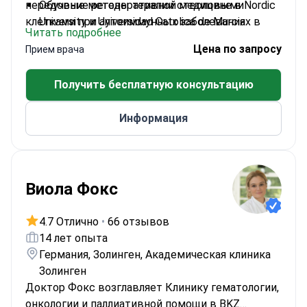
передовые методы терапии стволовыми
Обучение регенеративной медицине в Nordic
клетками при аутоиммунных заболеваниях в
University и Universidad Catolica de Murcia
Читать подробнее
Immunotherapy Regenerative Medicine.
Основатель биотехнологического института
Цена по запросу
Прием врача
Bioplenum S.A de C.V
Проводит клинические исследования терапии
Получить бесплатную консультацию
стволовыми клетками при хронических
заболеваниях
Информация
Представитель ведущих биотехнологических
компаний в Латинской Америке
Особое внимание уделяет
иммуномодулирующему лечению пациентов
Виола Фокс
с ВИЧ
4.7 Отлично
•
66 отзывов
14 лет опыта
Германия, Золинген, Академическая клиника
Золинген
Доктор Фокс возглавляет Клинику гематологии,
онкологии и паллиативной помощи в BKZ