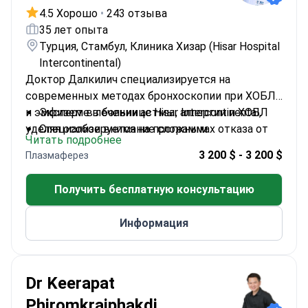
4.5 Хорошо
•
243 отзыва
35 лет опыта
Турция, Стамбул, Клиника Хизар (Hisar Hospital
Intercontinental)
Доктор Далкилич специализируется на
современных методах бронхоскопии при ХОБЛ
и эмфиземе в больнице Hisar Intercontinental,
Эксперт в лечении астмы, аллергии и ХОБЛ
уделяя особое внимание сложным
Специализируется на программах отказа от
Читать подробнее
респираторным заболеваниям.
курения
3 200 $ - 3 200 $
Плазмаферез
Опытен в лечении рака легких и расстройств
сна
Получить бесплатную консультацию
Опыт работы в реанимации при
респираторных заболеваниях
Информация
Dr Keerapat
Phiromkraiphakdi