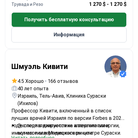
дерматологии
1 270 $ - 1 270 $
Трувада и Резо
Член ключевых обществ, включая
Американскую академию дерматологии
Получить бесплатную консультацию
Профессор Техниона — Израильского
технологического института
Информация
Шмуэль Кивити
4.5 Хорошо
•
166 отзывов
40 лет опыта
Израиль, Тель-Авив, Клиника Сураски
(Ихилов)
Профессор Кивити, включенный в список
лучших врачей Израиля по версии Forbes в 2021
году, специализируется на аллергологии и
Эксперт в диагностике и лечении аллергии,
иммунологии в Медицинском центре Сураски.
астмы и аллергического ринита
Читать подробнее