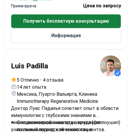
возглавляет исследования стволовых клеток в
Проводит экспертные консультации в
Цена по запросу
Прием врача
клинике Vega.
области регенеративной медицины
Прошел подготовку по радиологии в
Получить бесплатную консультацию
госпитале Тхаммасат
Специализируется на антивозрастной терапии
Информация
и инновационных методах лечения
Luis Padilla
5 Отлично
•
4 отзыва
14 лет опыта
Мексика, Пуэрто-Вальярта, Клиника
Immunotherapy Regenerative Medicine
Доктор Луис Падилья сочетает опыт в области
иммунологии с глубокими знаниями в
гинекологической онкологии, предлагая
Специализированная ординатура (феллоушип)
уникальный подход к лечению пациентов.
по гинекологической онкологии в