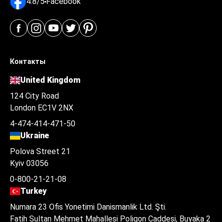
4.8/5
Facebook
Контакты
United Kingdom
124 City Road
London EC1V 2NX
4-474-414-471-50
Ukraine
Polova Street 21
Kyiv 03056
0-800-21-21-08
Turkey
Numara 23 Ofis Yonetimi Danismanlik Ltd. Şti.
Fatih Sultan Mehmet Mahallesi Poligon Caddesi, Buyaka 2