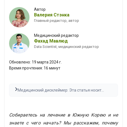
Автор
Валерия Стэнка
Главный редактор, автор
Медицинский редактор
Фахад Мавлюд
Data Scientist, медицинский редактор
Обновлено:
19 марта 2024 г.
Время прочтения:
16
минут
Медицинский дисклеймер: Эта статья носит
исключительно информационный характер и не
является медицинской рекомендацией. Всегда
консультируйтесь с квалифицированным
специалистом перед принятием каких-либо
Собираетесь на лечение в Южную Корею и не
медицинских решений. Результаты могут
знаете с чего начать? Мы расскажем, почему
варьироваться.
Прочитать полный текст