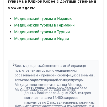
туризма в Южной Корее с другими странами
можно здесь:
Медицинский туризм в Израиле
Медицинский туризм в Германии
Медицинский туризм в Турции
Медицинский туризм в Индии
Весь медицинский контент на этой странице
подготовлен авторами с медицинским
образованием и проверен сертифицированными
врачами соответствующей специализации.
Дата последнего обновления: August, 2026.
Медицинская экспертиза: Фахад Мавлюд,
Статистика
: Данные основаны на базе
Медицинский редактор, Data Scientist.
данных Bookimed за August 2026, которая
включает анализ 12,450 запросов
пациентов по 2 аккредитованным клиникам
Вся информация предоставлена исключительно в