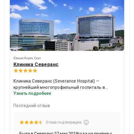
Южная Корея
,
Сеул
Клиника Северанс
Клиника Северанс (Severance Hospital) —
крупнейший многопрофильный госпиталь в
Узнать подробнее
Южной Корее. Он первым в стране получил
престижную американскую аккредитацию за
Последний отзыв
качество лечения —
JCI
.
Специализация Северанс
— онкология, check-up (обследование организма),
хирургия позвоночника, кардиохирургия и
Отзыв подтвержден.
офтальмология.
Достижениями больницы
являются первая в Корее роботизированная
Была в Северанс 27 мая 2019года на приёме у