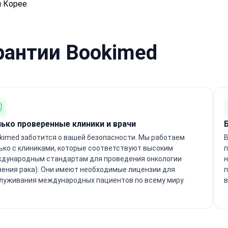
 Корее
рантии Bookimed
лько проверенные клиники и врачи
kimed заботится о вашей безопасности. Мы работаем
B
ько с клиниками, которые соответствуют высоким
п
дународным стандартам для проведения онкологии
н
чения рака). Они имеют необходимые лицензии для
п
луживания международных пациентов по всему миру.
в