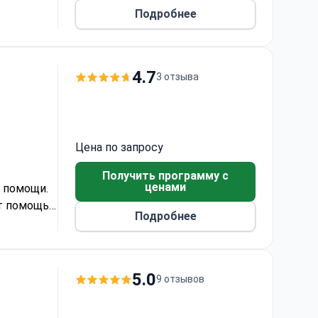
аград за
Подробнее
4.7
3 отзыва
Цена по запросу
Получить программу с
ценами
 помощи.
ют помощь
Подробнее
ют из
.
5.0
9 отзывов