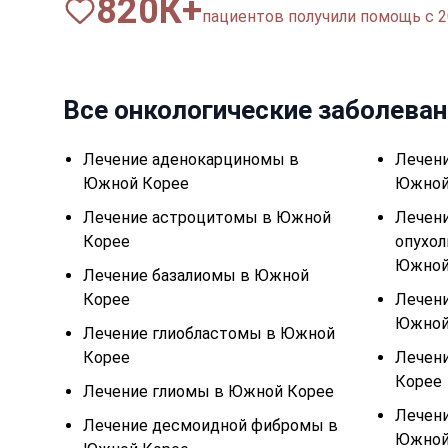
820
К+
пациентов получили помощь с 2
Все онкологические заболева
Лечение аденокарциномы в
Лечени
Южной Корее
Южной
Лечение астроцитомы в Южной
Лечен
Корее
опухол
Южной
Лечение базалиомы в Южной
Корее
Лечени
Южной
Лечение глиобластомы в Южной
Корее
Лечен
Корее
Лечение глиомы в Южной Корее
Лечени
Лечение десмоидной фибромы в
Южной