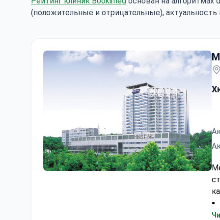
Рейтинг клиник Bookimed
основан на алгоритмах d
(положительные и отрицательные), актуальность 
М
Х
Ак
Ак
М
Медицинский центр Самсунг
ст
ка
Чи