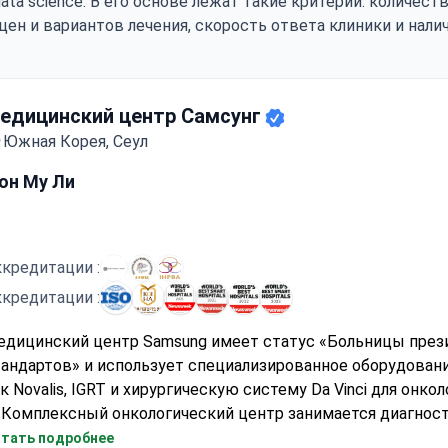
ata science. В его основе лежат такие критерии: количес
цен и вариантов лечения, скорость ответа клиники и нали
едицинский центр Самсунг
Южная Корея, Сеул
юн Му Ли
кредитации :
кредитации :
едицинский центр Samsung имеет статус «Больницы през
андартов» и использует специализированное оборудовани
к Novalis, IGRT и хирургическую систему Da Vinci для онкол
Комплексный онкологический центр занимается диагност
лечением различных видов рака
тать подробнее