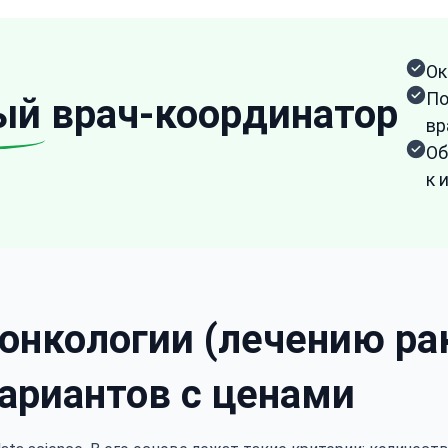
Ок
По
ый
врач-координатор
вр
Об
к 
онкологии (лечению ра
ариантов с ценами