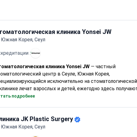
Признан за качество обслуживания, получив множество н
удовлетворенность клиентов
томатологическая клиника Yonsei JW
Южная Корея, Сеул
кредитации :
томатологическая клиника Yonsei JW
— частный
оматологический центр в Сеуле, Южная Корея,
пециализирующийся исключительно на стоматологической
клинике лечат взрослых и детей, ежегодно здесь получа
оло 5 000 пациентов. Большинство посетителей приезжа
тать подробнее
ропы, стран Содружества, Азии, США, Канады и Австралии
линика JK Plastic Surgery
Южная Корея, Сеул