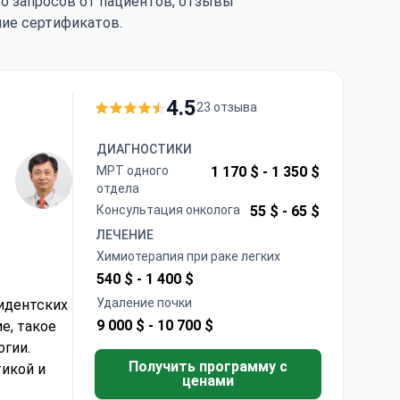
тво запросов от пациентов, отзывы
чие сертификатов.
4.5
23 отзыва
ДИАГНОСТИКИ
МРТ одного
1 170 $ -
1 350 $
отдела
Консультация онколога
55 $ -
65 $
ЛЕЧЕНИЕ
Химиотерапия при раке легких
540 $ -
1 400 $
Удаление почки
идентских
9 000 $ -
10 700 $
е, такое
огии.
Получить программу с
икой и
ценами