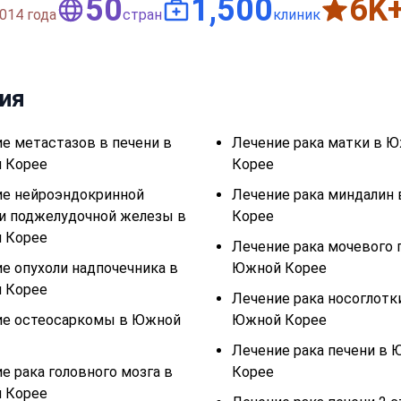
50
1,500
6
K
014 года
стран
клиник
ния
е метастазов в печени в
Лечение рака матки в 
 Корее
Корее
ие нейроэндокринной
Лечение рака миндалин
и поджелудочной железы в
Корее
 Корее
Лечение рака мочевого 
е опухоли надпочечника в
Южной Корее
 Корее
Лечение рака носоглотк
ие остеосаркомы в Южной
Южной Корее
Лечение рака печени в
е рака головного мозга в
Корее
 Корее