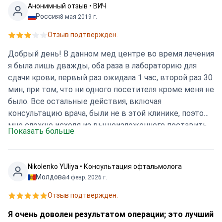
Анонимный отзыв • ВИЧ
Россия
8 мая 2019 г.
Отзыв подтвержден.
Добрый день! В данном мед центре во время лечения
я была лишь дважды, оба раза в лабораторию для
сдачи крови, первый раз ожидала 1 час, второй раз 30
мин, при том, что ни одного посетителя кроме меня не
было. Все остальные действия, включая
консультацию врача, были не в этой клинике, поэтому
мне сложно исходя из вышеизложенного поставить
Показать больше
иную оценку. Также о враче. Мне предоставили не
того врача, который был заявлен изначально. О
текущем лечащем враче мне ничего не известно,
Nikolenko YUliya • Консультация офтальмолога
прошу предоставить данные по возможности.
Молдова
4 февр. 2026 г.
Заключение врача, к слову, также выполнено не на
Отзыв подтвержден.
бланке Ихилов-на обычном листе и содержит не те
назначения, которые были сделаны в итоге,
Я очень доволен результатом операции; это лучший
раз’яснений от врача по побочным действиям