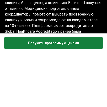
клиники, без наценки, а комиссию Bookimed получает
от клиник. Медицински подготовленные
координаторы помогают выбрать проверенную
клинику и врача и сопровождают на каждом этапе
на 10+ языках. Платформа имеет аккредитацию
Global Healthcare Accreditation, ранее была
сертифицирована Temos (2024–2025). Рейтинг 4.6 на
Trustpilot и 4.4 на Google Reviews.
Получить программу с ценами
Информация на сайте не может быть
использована для постановки диагноза,
назначения лечения и не заменяет
приём врача.
© 2014-2026 Bookimed. Все права защищены.
Регистрация Bookimed Limited No. 2371039