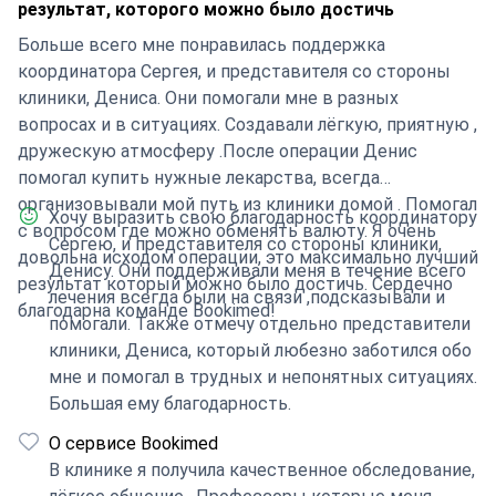
результат, которого можно было достичь
препаратов (а туда я ехала, тк ваш специалист
Больше всего мне понравилась поддержка
заявлял, что применяется лекарство без побочек и
координатора Сергея, и представителя со стороны
это было для меня ключевым), назначенных в итоге и
клиники, Дениса. Они помогали мне в разных
содержащее довольно сильные побочные действия.
вопросах и в ситуациях. Создавали лёгкую, приятную ,
дружескую атмосферу .После операции Денис
помогал купить нужные лекарства, всегда
организовывали мой путь из клиники домой . Помогал
Хочу выразить свою благодарность координатору
с вопросом где можно обменять валюту. Я очень
Сергею, и представителя со стороны клиники,
довольна исходом операции, это максимально лучший
Денису. Они поддерживали меня в течение всего
результат который можно было достичь. Сердечно
лечения всегда были на связи ,подсказывали и
благодарна команде Bookimed!
помогали. Также отмечу отдельно представители
клиники, Дениса, который любезно заботился обо
мне и помогал в трудных и непонятных ситуациях.
Большая ему благодарность.
О сервисе Bookimed
В клинике я получила качественное обследование,