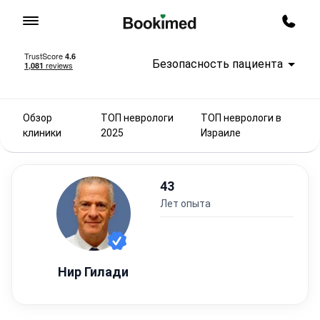
На главную
Заказ
Безопасность пациента
Обзор
ТОП неврологи
ТОП неврологи в
клиники
2025
Израиле
43
лет опыта
Нир Гилади