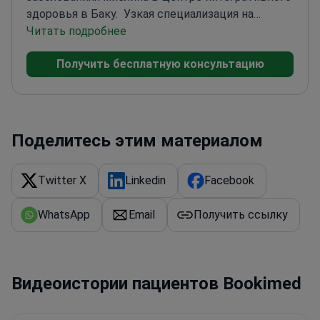
здоровья в Баку.
Узкая специализация на
сложных неврологических состояниях, таких
Читать подробнее
как болезнь Паркинсона и РС
Опыт лечения
Получить бесплатную консультацию
неврологических осложнений при грыжах
межпозвоночных дисков
Прошла обучение в
Азербайджанском медицинском университете
Поделитесь этим материалом
Twitter X
Linkedin
Facebook
WhatsApp
Email
Получить ссылку
Видеоистории пациентов Bookimed