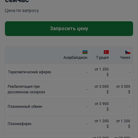
Цена по запросу
Запросить цену
Азербайджан
Турция
Чехия
от 1 350
Терапевтический аферез
-
-
$
Реабилитация при
от 3 000
от 3 500
-
рассеянном склерозе
$
$
от 3 900
Плазменный обмен
-
-
$
от 1 200
от 1 200
Плазмаферез
-
$
$