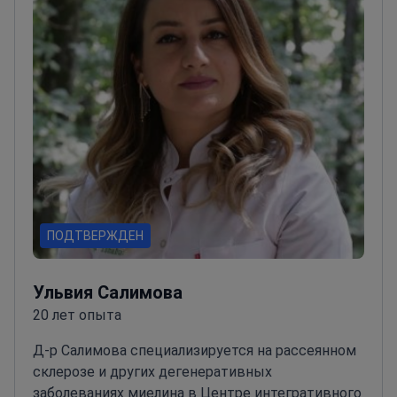
остеопатии
Лечит хронические дегенеративные
заболевания с помощью интегративных
медицинских подходов
Активный участник
международных неврологических конференций
и семинаров
ПОДТВЕРЖДЕН
Ульвия Салимова
20 лет опыта
Д-р Салимова специализируется на рассеянном
склерозе и других дегенеративных
заболеваниях миелина в Центре интегративного