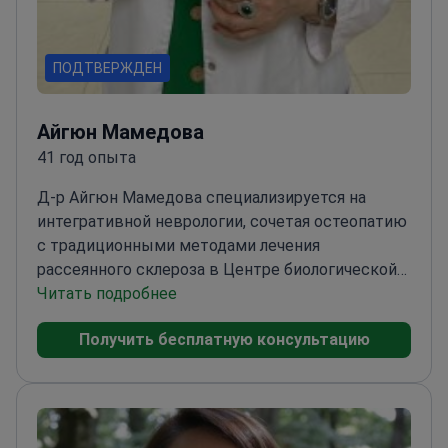
ПОДТВЕРЖДЕН
Айгюн Мамедова
41 год опыта
Д-р Айгюн Мамедова специализируется на
интегративной неврологии, сочетая остеопатию
с традиционными методами лечения
рассеянного склероза в Центре биологической
медицины и интегративного здоровья в
Читать подробнее
Баку.
Выпускница Азербайджанского
Получить бесплатную консультацию
медицинского университета по специальности
«неврология»
Участница 5-го конгресса
«Тюркский мир по рассеянному
склерозу»
Использует остеопатические методы
Санкт-Петербургской академии