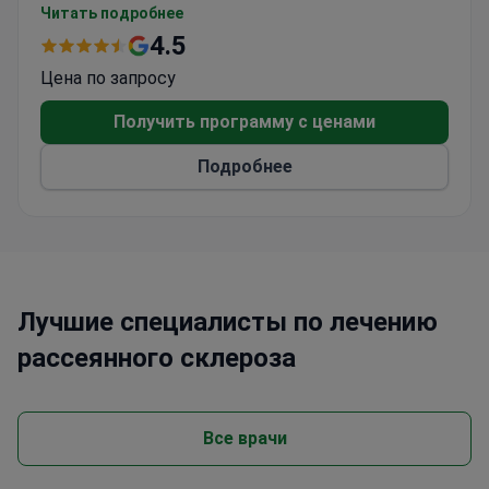
специализируется на нейрохирургии, терапии,
Читать подробнее
долголетии и оздоровительном отдыхе.
4.5
Медицинский центр принимает здоровья в Баку
Цена по запросу
принимает как взрослых, так и детей. Чаще
всего клинику посещают пациенты из Азии и
Получить программу с ценами
стран СНГ.
Подробнее
Лучшие специалисты по лечению
рассеянного склероза
Все врачи