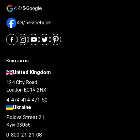
4.4/5
Google
4.8/5
Facebook
Контакты
United Kingdom
124 City Road
London EC1V 2NX
4-474-414-471-50
Ukraine
Polova Street 21
Kyiv 03056
0-800-21-21-08