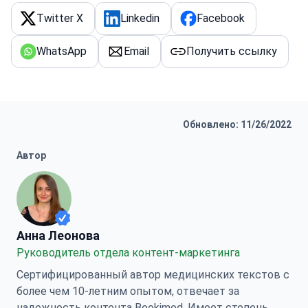
Twitter X
Linkedin
Facebook
WhatsApp
Email
Получить ссылку
Обновлено: 11/26/2022
Автор
Анна Леонова
Анна Леонова
Руководитель отдела контент-маркетинга
Сертифицированный автор медицинских текстов с
более чем 10-летним опытом, отвечает за
надежность контента Bookimed. Имеет степень