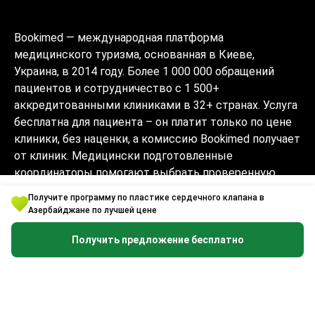
Bookimed — международная платформа
медицинского туризма, основанная в Киеве,
Украина, в 2014 году. Более 1 000 000 обращений
пациентов и сотрудничество с 1 500+
аккредитованными клиниками в 32+ странах. Услуга
бесплатна для пациента – он платит только по цене
клиники, без наценки, а комиссию Bookimed получает
от клиник. Медицински подготовленные
координаторы помогают выбрать проверенную
клинику и врача и сопровождают на каждом этапе
Получите программу по пластике сердечного клапана в
на 10+ языках. Платформа имеет аккредитацию
Азербайджане по лучшей цене
Global Healthcare Accreditation, ранее была
сертифицирована Temos (2024–2025). Рейтинг 4.6 на
Получить предложение бесплатно
Trustpilot и 4.4 на Google Reviews.
Информация на сайте не может быть
использована для постановки диагноза,
назначения лечения и не заменяет