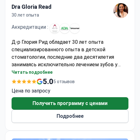
Dra Gloria Read
30 лет опыта
Аккредитации :
Д-р Глория Рид обладает 30 лет опыта
специализированного опыта в детской
стоматологии, последние два десятилетия
занимаясь исключительно лечением зубов у
детей. Она прошла обширную подготовку в
Читать подробнее
области детской ортодонтии и занимает
5.0
5 отзывов
преподавательские должности в Католическом
Цена по запросу
университете Санто-Доминго. Клиника
предлагает комплексные стоматологические
Получить программу с ценами
услуги для детей, включая ортодонтические
Подробнее
обследования и лечение, адаптированное для
юных пациентов.