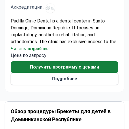
Аккредитации :
Padilla Clinic Dental is a dental center in Santo
Domingo, Dominican Republic. It focuses on
implantology, aesthetic rehabilitation, and
orthodontics. The clinic has exclusive access to the
Lightouch Láser system in the country. This
Читать подробнее
technology allows non-surgical snoring treatment
Цена по запросу
without incisions or anesthesia. It also supports gum
Получить программу с ценами
therapy and advanced laser apicoectomy.
The clinic has run for over 40 years. Dr. John Padilla
Подробнее
founded it and has around 30 years of clinical
experience. He holds leadership roles in the
Sociedad Dominicana de Implantología Oral. The
medical team has performed over 15,000
treatments. Doctors trained in the United States,
Обзор процедуры Брекеты для детей в
Chile, and Brazil. The facility uses digital smile design
Доминиканской Республике
and intraoral scanning for precise planning.