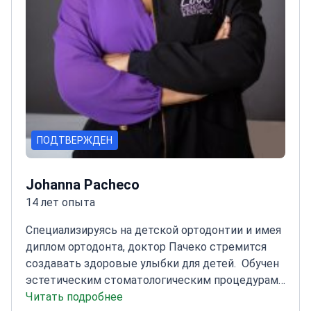
ПОДТВЕРЖДЕН
Johanna Pacheco
14 лет опыта
Специализируясь на детской ортодонтии и имея
диплом ортодонта, доктор Пачеко стремится
создавать здоровые улыбки для детей.
Обучен
эстетическим стоматологическим процедурам
для естественного вида
Читать подробнее
Прошел курсы