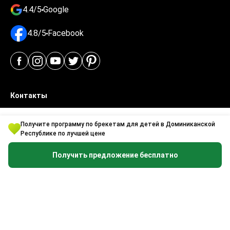
4.4/5
Google
4.8/5
Facebook
Контакты
United Kingdom
Получите программу по брекетам для детей в Доминиканской
124 City Road
Республике по лучшей цене
London EC1V 2NX
Получить предложение бесплатно
4-474-414-471-50
Ukraine
Polova Street 21
Kyiv 03056
0-800-21-21-08
Turkey