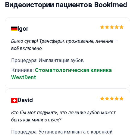
Видеоистории пациентов Bookimed
работала детским стоматологом в
Национальной службе здравоохранения.
Соавтор
клинического руководства «Стоматология для
младенцев: теоретические и практические
Igor
основы».
Прошла стажировку в клинике для
младенцев в Лиме, Перу, чтобы овладеть
Было супер! Трансферы, проживание, лечение —
навыками в области здоровья полости рта у
всё включено.
детей грудного возраста.
Процедура: Имплантация зубов
Клиника:
Стоматологическая клиника
WestDent
David
Кто бы мог подумать, что лечение зубов может
быть как мини-отпуск?
Процедура: Установка импланта с коронкой