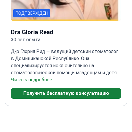
ПОДТВЕРЖДЕН
Dra Gloria Read
30 лет опыта
Д-р Глория Рид — ведущий детский стоматолог
в Доминиканской Республике. Она
специализируется исключительно на
стоматологической помощи младенцам и детям
уже более 20 лет. Ее работа сочетает частную
Читать подробнее
практику с преподаванием в Католическом
Получить бесплатную консультацию
университете Санто-
Доминго.
Специализируется на
стоматологической помощи детям раннего
возраста, здоровье полости рта
новорожденных и детской
травматологии.
Более двух десятилетий