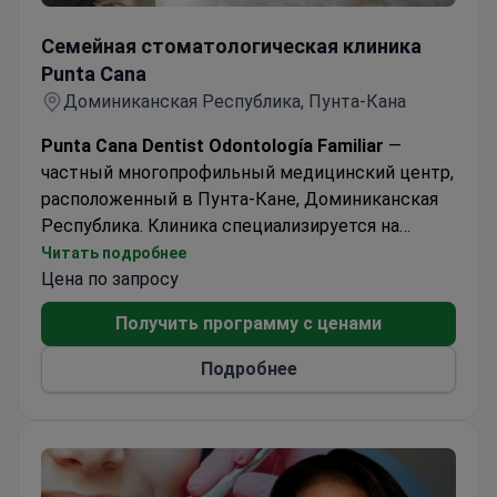
Семейная стоматологическая клиника Punta Cana
Семейная стоматологическая клиника
Punta Cana
Доминиканская Республика, Пунта-Кана
Punta Cana Dentist Odontología Familiar
—
частный многопрофильный медицинский центр,
расположенный в Пунта-Кане, Доминиканская
Республика. Клиника специализируется на
стоматологическом лечении и
Читать подробнее
стоматологической диагностике. Центр
Цена по запросу
принимает только взрослых пациентов.
Получить программу с ценами
Ежегодно около 6 000 пациентов проходят
лечение в Punta Cana Dentist Odontología Familiar.
Подробнее
Клиника принимает иностранных пациентов,
преимущественно из стран Латинской Америки,
Северной Америки и Австралии.