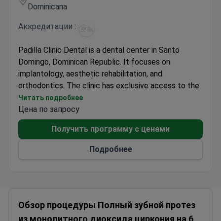
Dominicana
Аккредитации :
Padilla Clinic Dental is a dental center in Santo
Domingo, Dominican Republic. It focuses on
implantology, aesthetic rehabilitation, and
orthodontics. The clinic has exclusive access to the
Lightouch Láser system in the country. This
Читать подробнее
technology allows non-surgical snoring treatment
Цена по запросу
without incisions or anesthesia. It also supports gum
Получить программу с ценами
therapy and advanced laser apicoectomy.
The clinic has run for over 40 years. Dr. John Padilla
Подробнее
founded it and has around 30 years of clinical
experience. He holds leadership roles in the
Sociedad Dominicana de Implantología Oral. The
medical team has performed over 15,000
treatments. Doctors trained in the United States,
Обзор процедуры Полный зубной протез
Chile, and Brazil. The facility uses digital smile design
из монолитного диоксида циркония на 6