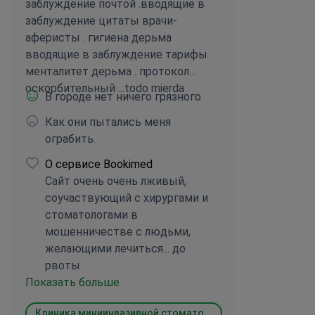
заблуждение почтой .вводящие в
заблуждение цитаты врачи-
аферисты . гигиена дерьма
вводящие в заблуждение тарифы
менталитет дерьма . протокол
оскорбительный ...todo mierda
В городе нет ничего грязного
Как они пытались меня
ограбить.
О сервисе Bookimed
Сайт очень очень лживый,
соучаствующий с хирургами и
стоматологами в
мошенничестве с людьми,
желающими лечиться... до
рвоты
Показать больше
Клиника миниинвазивной стоматологии ОМИ