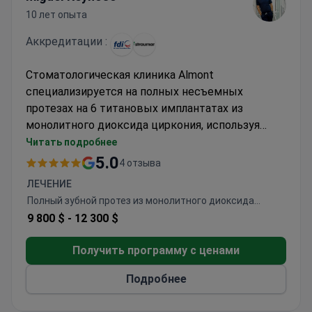
10 лет опыта
Аккредитации :
Стоматологическая клиника Almont
специализируется на полных несъемных
протезах на 6 титановых имплантатах из
монолитного диоксида циркония, используя
передовые технологии для достижения
Читать подробнее
оптимальных результатов. Стоимость
5.0
4 отзыва
процедуры может составлять от 9 800 до 12
ЛЕЧЕНИЕ
300 долларов США. Доктор Мигель Рейносо
Полный зубной протез из монолитного диоксида
возглавляет команду, имея 10 лет опыта опыта
циркония на 6 титановых имплантах
9 800 $ -
12 300 $
в области дентальной имплантации и оральной
реабилитации. Ежегодно клиника принимает
Получить программу с ценами
около 300 иностранных пациентов.
Подробнее