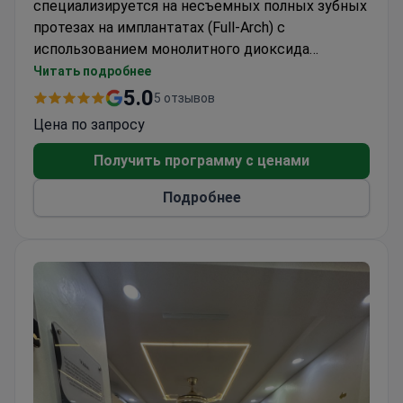
специализируется на несъемных полных зубных
протезах на имплантатах (Full-Arch) с
использованием монолитного диоксида
циркония и 6 титановых имплантатов. Обладая
Читать подробнее
более чем 35 лет опыта опыта в стоматологии,
5.0
5 отзывов
она предлагает комплексное лечение
Цена по запросу
пациентам, нуждающимся в полной
реабилитации полости рта. Клиника ежегодно
Получить программу с ценами
принимает около 500 пациентов, включая
Подробнее
иностранных посетителей из Латинской
Америки, США и Канады.