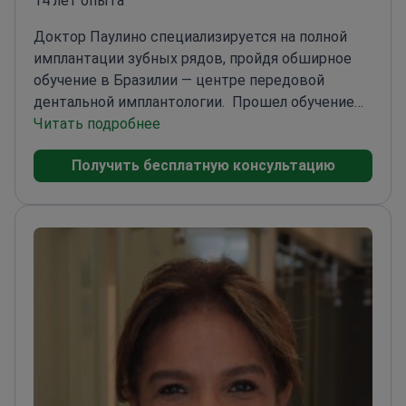
14 лет опыта
Доктор Паулино специализируется на полной
имплантации зубных рядов, пройдя обширное
обучение в Бразилии — центре передовой
дентальной имплантологии.
Прошел обучение
по имплантологии в CPO Uninga
Читать подробнее
Посещал
престижные стоматологические конгрессы по
Получить бесплатную консультацию
всему миру
Специализируется на гармонизации
лица в Сан-Паулу
Эксперт по полным зубным
протезам на основе диоксида циркония