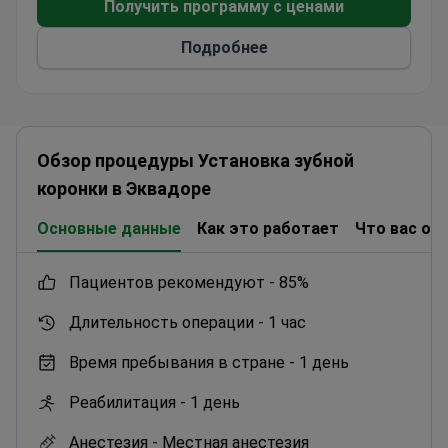
включает 30-минутный сеанс. Команду
Получить программу с ценами
возглавляет доктор Хуан Пабло дель Валье,
Подробнее
прошедший специализированную подготовку по
ортопедической стоматологии в Национальном
автономном университете Мексики. Клиника
использует 3D-компьютерную томографию для
обеспечения точной посадки каждой коронки.
Обзор процедуры Установка зубной
коронки в Эквадоре
Основные данные
Как это работает
Что вас ож
пациентов рекомендуют -
85%
Длительность операции -
1 час
Время пребывания в стране -
1 день
Реабилитация -
1 день
Анестезия -
Местная анестезия