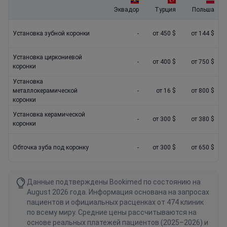
Эквадор
Турция
Польша
Установка зубной коронки
-
от 450 $
от 144 $
Установка циркониевой
-
от 400 $
от 750 $
коронки
Установка
металлокерамической
-
от 16 $
от 800 $
коронки
Установка керамической
-
от 300 $
от 380 $
коронки
Обточка зуба под коронку
-
от 300 $
от 650 $
Данные подтверждены Bookimed по состоянию на
August 2026 года. Информация основана на запросах
пациентов и официальных расценках от 474 клиник
по всему миру. Средние цены рассчитываются на
основе реальных платежей пациентов (2025–2026) и