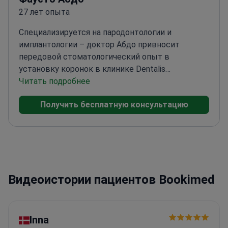
27 лет опыта
Специализируется на пародонтологии и
имплантологии – доктор Абдо привносит
передовой стоматологический опыт в
установку коронок в клинике Dentalis
Atelier.
Читать подробнее
Прошел обучение по челюстно-лицевой
хирургии и пародонтологии в Университете Сан-
Получить бесплатную консультацию
Франциско-де-Кито
Углубленное изучение
имплантологии в Институте повышения
квалификации доктора Пола
Петрунгаро
Дополнительное обучение по
имплантологии в кампусе Uninga Campus
Avancado de Bauru, Бразилия
Фокусируется на
Видеоистории пациентов Bookimed
точности и долговечности стоматологических
реставраций
Inna