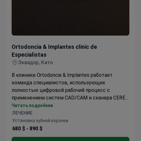
Ortodoncia & Implantes clinic de Especialistas
Ortodoncia & Implantes clinic de
Especialistas
Эквадор, Кито
В клинике Ortodoncia & Implantes работает
команда специалистов, использующих
полностью цифровой рабочий процесс с
применением систем CAD/CAM и сканера CEREC
Omnicam для достижения высокой точности.
Читать подробнее
Эта технология позволяет проектировать и
ЛЕЧЕНИЕ
изготавливать коронки из диоксида циркония и
Установка зубной коронки
E-max за одно посещение. Консультация в
680 $ -
890 $
клинике стоит около 50 долларов, что обычно