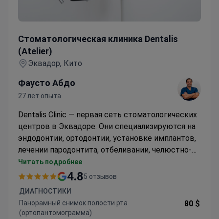
Стоматологическая клиника Dentalis (Atelier)
Стоматологическая клиника Dentalis
(Atelier)
Эквадор, Кито
Фаусто Абдо
27 лет опыта
Dentalis Clinic — первая сеть стоматологических
центров в Эквадоре. Они специализируются на
эндодонтии, ортодонтии, установке имплантов,
лечении пародонтита, отбеливании, челюстно-
лицевой хирургии и детской стоматологии.
Читать подробнее
4.8
5 отзывов
ДИАГНОСТИКИ
Панорамный снимок полости рта
80 $
(ортопантомограмма)