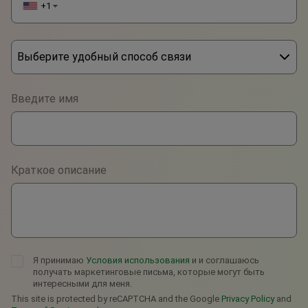
+1
▼
Выберите удобный способ связи
Phone
Введите имя
WhatsApp
Viber
Краткое описание
Telegram
Я принимаю
Условия использования
и и соглашаюсь
получать маркетинговые письма, которые могут быть
интересными для меня.
This site is protected by reCAPTCHA and the Google
Privacy Policy
and