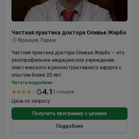
Частная практика доктора Оливье Жербо
Частная практика доктора Оливье Жербо
Франция, Париж
Частная практика доктора Оливье Жербо — это
узкопрофильное медицинское учреждение
пластического и реконструктивного хирурга с
опытом более 20 лет.
Специализация врача — пластические операции
Читать подробнее
на лице, в частности, ринопластика.
4.1
5 отзывов
Доктор Оливье Жербо практикует во Франции.
Цена по запросу
Получить программу с ценами
Подробнее