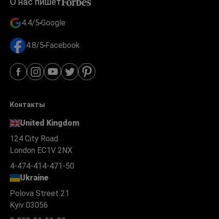
О нас пишет
4.4/5
Google
4.8/5
Facebook
Контакты
United Kingdom
124 City Road
London EC1V 2NX
4-474-414-471-50
Ukraine
Polova Street 21
Kyiv 03056