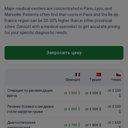
Major medical centers are concentrated in Paris, Lyon, and
Marseille. Patients often find that costs in Paris and the Île-de-
France region can be 20-30% higher than in other provincial
cities. Consult with a medical specialist to get accurate pricing
for your specific diagnostic needs.
Запросить цену
Франция
Турция
Чехия
Операция по рекомендации
от 3 200
от 3 500 $
от 3 000 $
врача
$
Лечение болевого синдрома
от 3 500
от 6 000 $
от 2 500 $
после хирургии грыжи
$
Диагностическая
от 1 650
от 2 700 $
от 1 800 $
лапароскопия
$