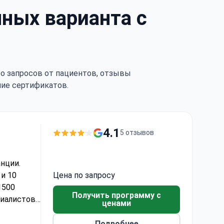
ных варианта с
тво запросов от пациентов, отзывы
чие сертификатов.
4.1
5 отзывов
нции.
и 10
Цена по запросу
1500
Получить программу с
циалистов
ценами
. Качество
ством
Подробнее