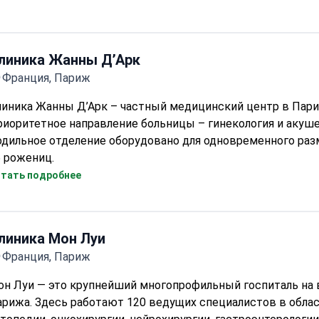
равоохранения.
линика Жанны Д’Арк
Франция, Париж
линика Жанны Д’Арк – частный медицинский центр в Пари
иоритетное направление больницы – гинекология и акуш
одильное отделение оборудовано для одновременного ра
 рожениц.
линика сертифицирована государственным органом
тать подробнее
равоохранения HAS.
линика Мон Луи
Франция, Париж
он Луи — это крупнейший многопрофильный госпиталь на 
рижа. Здесь работают 120 ведущих специалистов в обла