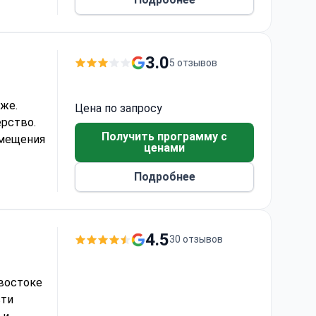
3.0
5 отзывов
же.
Цена по запросу
ерство.
Получить программу с
змещения
ценами
Подробнее
4.5
30 отзывов
востоке
сти