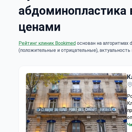
абдоминопластика в
ценами
Рейтинг клиник Bookimed
основан на алгоритмах d
(положительные и отрицательные), актуальность 
К
Ро
Кл
п
оп
в 
Чи
м