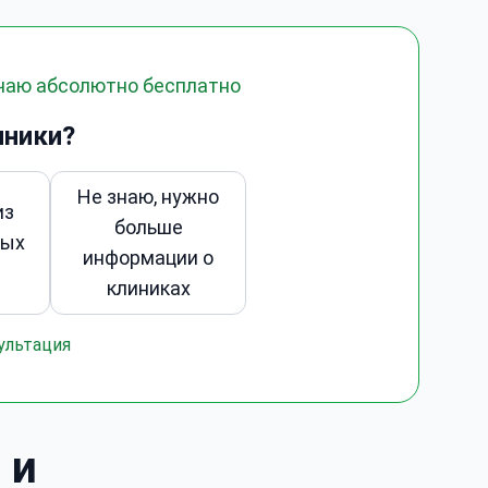
учаю абсолютно бесплатно
иники?
Не знаю, нужно
из
больше
ных
информации о
в
клиниках
ультация
 и