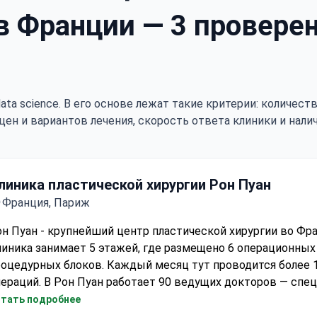
 Франции — 3 проверен
ata science. В его основе лежат такие критерии: количес
цен и вариантов лечения, скорость ответа клиники и нали
линика пластической хирургии Рон Пуан
Франция, Париж
н Пуан - крупнейший центр пластической хирургии во Фра
иника занимает 5 этажей, где размещено 6 операционных 
роцедурных блоков. Каждый месяц тут проводится более 
ераций. В Рон Пуан работает 90 ведущих докторов — спе
области пластической хирургии и эстетической медицины
тать подробнее
едицинских услуг контролируется французским министер