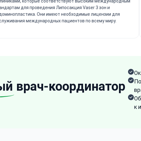
клиниками, которые соответствуют высоким международным
андартам для проведения Липосакция Vaser 3 зон и
доминопластика. Они имеют необходимые лицензии для
служивания международных пациентов по всему миру.
Ок
По
ый
врач-координатор
вр
Об
к 