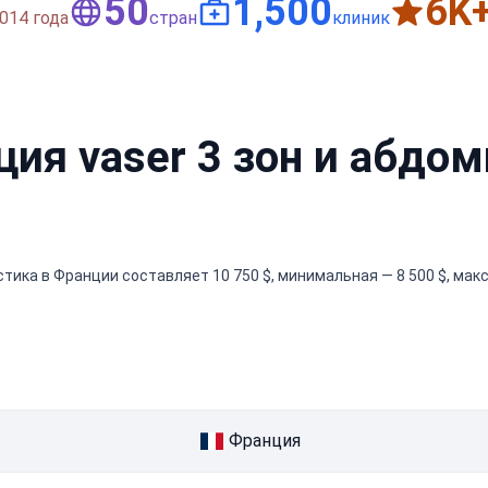
50
1,500
6
K
014 года
стран
клиник
ция vaser 3 зон и абдо
тика в Франции составляет 10 750 $, минимальная — 8 500 $, макс
Франция