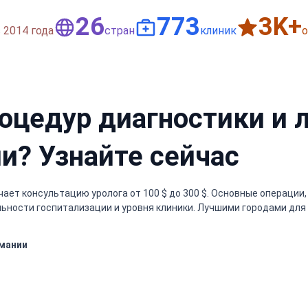
50
1,500
6
K
014 года
стран
клиник
роцедур диагностики и
и? Узнайте сейчас
т консультацию уролога от 100 $ до 300 $. Основные операции, 
ельности госпитализации и уровня клиники. Лучшими городами для
мании