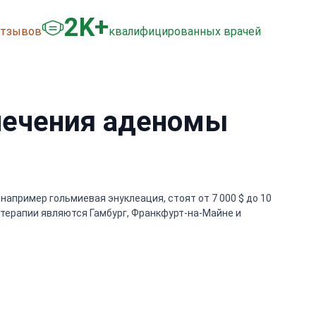
+
3
K+
отзывов
квалифицированных врачей
 лечения аденомы
например гольмиевая энуклеация, стоят от 7 000 $ до 10
 терапии являются Гамбург, Франкфурт-на-Майне и