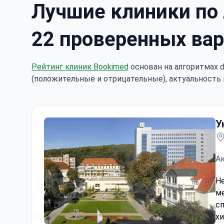
Лучшие клиники по
22 проверенных вар
Рейтинг клиник Bookimed
основан на алгоритмах d
(положительные и отрицательные), актуальность 
У
Ак
He
м
сп
хи