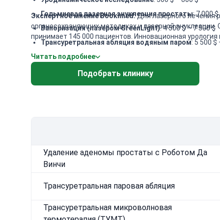
Гольмиевая лазерная энуклеация простаты
: 7 000 $
Экспертное мнение Bookimed:
Для лазерного лечения р
органосохраняющих методиках и лазерной энуклеации. 
Вапоризация (лазером GreenLight)
: 4 500 $ – 7 500 $
принимает 145 000 пациентов. Инновационная урология
Трансуретральная абляция водяным паром
: 5 500 $
Читать подробнее
Роботизированная простатэктомия da Vinci
: 16 400
Трансуретральная инцизия простаты (TUIP)
: 4 500 $
Подобрать клинику
Трансуретральная микроволновая терапия (TUMT)
:
Простатэктомия
: 11 500 $ – 25 600 $
Удаление аденомы простаты с Роботом Да
Винчи
Трансуретральная паровая абляция
Трансуретральная микроволновая
термотерапия (ТУМТ)