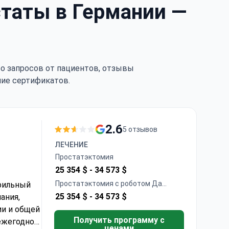
таты в Германии —
тво запросов от пациентов, отзывы
чие сертификатов.
2.6
5 отзывов
ЛЕЧЕНИЕ
Простатэктомия
25 354 $ -
34 573 $
Простатэктомия с роботом Да
офильный
Винчи
25 354 $ -
34 573 $
ания,
ии и общей
Получить программу с
 ежегодно
ценами