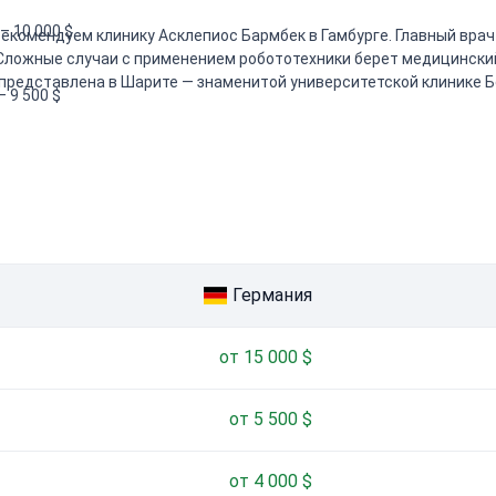
 – 10 000 $
екомендуем клинику Асклепиос Бармбек в Гамбурге. Главный врач
Сложные случаи с применением робототехники берет медицински
 представлена в Шарите — знаменитой университетской клинике Б
 – 9 500 $
 $ – 20 000 $
 – 7 000 $
 4 000 $ – 6 000 $
Германия
от 15 000 $
от 5 500 $
от 4 000 $