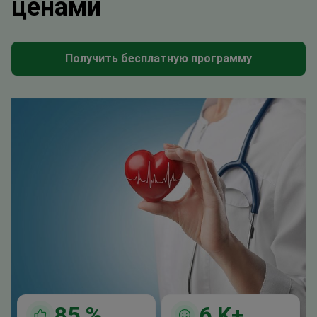
ценами
Получить бесплатную программу
85
%
6
K+