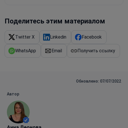
Поделитесь этим материалом
Twitter X
Linkedin
Facebook
WhatsApp
Email
Получить ссылку
Обновлено: 07/07/2022
Автор
Анна Леонова
Анна Леонова