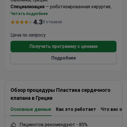
Специализация
— роботизированная хирургия,
кардиохирургия, нейрохирургия, онкология и
Читать подробнее
комплексное обследование (check-up).
4.3
8 отзывов
Клиника сотрудничает с ведущими
госпиталями мира
— Массачусетской
Цена по запросу
больницей общего профиля (США) и
Получить программу с ценами
Гарвардским университетом (США). Врачи
Интербалкана регулярно обмениваются опытом
Подробнее
касательно новых методик лечения с
зарубежными коллегами.
Обзор процедуры Пластика сердечного
клапана в Греции
Основные данные
Как это работает
Что вас ож
пациентов рекомендуют -
85%