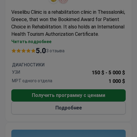
Veselibu Clinic is a rehabilitation clinic in Thessaloniki,
Greece, that won the Bookimed Award for Patient
Choice in Rehabilitation. It also holds an International
Health Tourism Authorization Certificate.
Treats around 2,000 patients each year.
Читать подробнее
5 doctors form a small, focused team.
5.0
3 отзыва
A single-department clinic dedicated entirely to
rehabilitation.
ДИАГНОСТИКИ
УЗИ
150 $ -
5 000 $
МРТ одного отдела
1 000 $
Получить программу с ценами
Подробнее