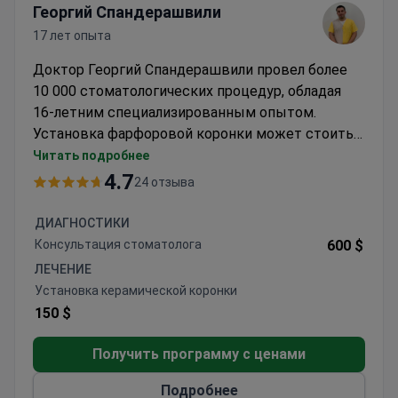
Георгий Спандерашвили
17 лет опыта
Доктор Георгий Спандерашвили провел более
10 000 стоматологических процедур, обладая
16-летним специализированным опытом.
Установка фарфоровой коронки может стоить
около 3 990 $, что обычно включает
Читать подробнее
керамические коронки, КТ-сканирование,
4.7
24 отзыва
диагностику и консультацию врача. При
необходимости доступны швейцарские
ДИАГНОСТИКИ
технологии имплантации. Как основатель
Консультация стоматолога
600 $
стоматологической клиники Spanderashvili,
ЛЕЧЕНИЕ
доктор Спандерашвили принимал участие в
Установка керамической коронки
IDEM 2018 в Сингапуре и neobiotech N1 в
150 $
Тбилиси в 2020 году. Клиника сохраняет
показатель рекомендаций 94% среди
Получить программу с ценами
иностранных пациентов.
Подробнее