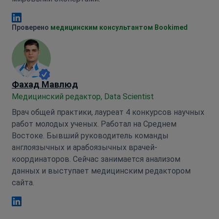
Анна Леонова Linkedin
Проверено
медицинским консультантом Bookimed
Фахад Мавлюд
Медицинский редактор, Data Scientist
Врач общей практики, лауреат 4 конкурсов научных
работ молодых ученых. Работал на Среднем
Востоке. Бывший руководитель команды
англоязычных и арабоязычных врачей-
координаторов. Сейчас занимается анализом
данных и выступает медицинским редактором
сайта.
Фахад Мавлюд Linkedin