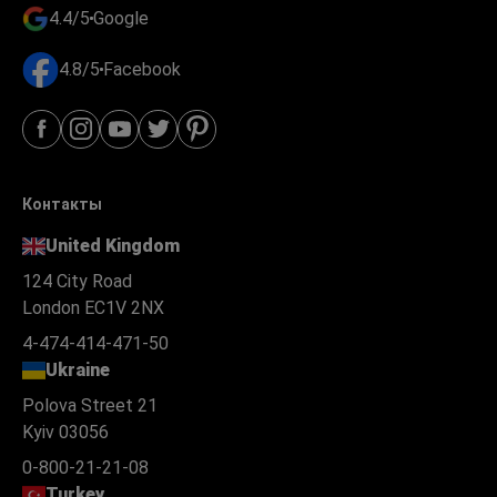
4.4/5
Google
4.8/5
Facebook
Контакты
United Kingdom
124 City Road
London EC1V 2NX
4-474-414-471-50
Ukraine
Polova Street 21
Kyiv 03056
0-800-21-21-08
Turkey