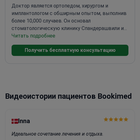
Доктор является ортопедом, хирургом и
имплантологом с обширным опытом, выполнив
более 10,000 случаев. Он основал
стоматологическую клинику Спандерашвили и
участвовал во многих престижных
Читать подробнее
конференциях и курсах повышения
Получить бесплатную консультацию
квалификации, включая Научную конференцию
Neobiotech N1 2020 в Тбилиси, IDEM 2018 в
Сингапуре и продвинутые курсы по
керамическим техникам и протезной
стоматологии. Доктор также был отмечен
наградой за участие в студенческой научной
Видеоистории пациентов Bookimed
конференции.<\/p>
Inna
Идеальное сочетание лечения и отдыха.