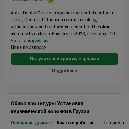
Astra Dental Clinic is a specialized dental center in
Tbilisi, Georgia. It focuses on implantology,
orthodontics, and restorative dentistry. The clinic
also treats children. Founded in 2020, it employs 10
doctors. The surgical team has placed nearly 50,000
Читать подробнее
implants since opening. Each year, the clinic treats
Цена по запросу
over 200 implant patients.
Получить программу с ценами
Implant survival rates for Osstem and SGS systems
reach 99.9%. The team uses CT-based 3D planning
Подробнее
and CAD/CAM fabrication for precise restorations.
Dr. Alexander Shumaev is one of the top three
implant surgeons in Georgia. He has worked with
Straumann implants for over 12 years. Patients
come from more than 20 countries. Remote
Обзор процедуры Установка
treatment planning is available through online
керамической коронки в Грузии
diagnostics.
Основные данные
Как это работает
Что вас ож