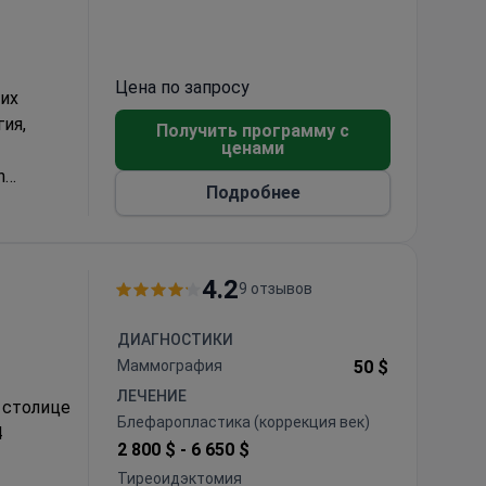
Цена по запросу
ких
ия,
Получить программу с
ценами
n
Подробнее
енты из
s Escorts
4.2
9 отзывов
ДИАГНОСТИКИ
Маммография
50 $
ЛЕЧЕНИЕ
 столице
Блефаропластика (коррекция век)
4
2 800 $ -
6 650 $
Тиреоидэктомия