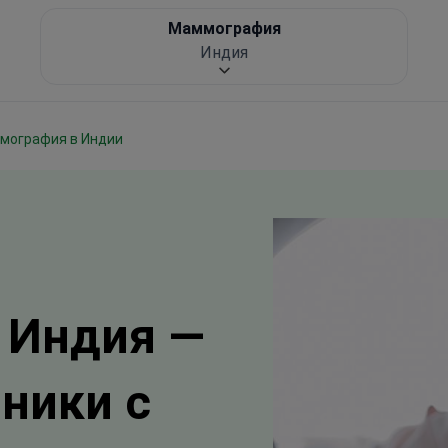
Маммография
Индия
ммография в Индии
 Индия —
иники с