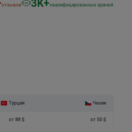
+
3
K+
отзывов
квалифицированных врачей
Турция
Чехия
от 88 $
от 50 $