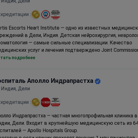
Индия, Дели
кредитации :
rtis Escorts Heart Institute — одно из известных медицинс
реждений в Дели, Индия. Детская нейрохирургия, невролог
томатология — самые сильные специализации. Качество
дицинских услуг и лечения подтверждено Joint Commissio
ternational, Indian National Hospital Accreditation Board. Паци
тать подробнее
А, Канады, Великобритании и других стран выбирают Forti
art Institute для получения медицинской помощи.
оспиталь Аполло Индрапрастха
Индия, Дели
кредитации :
олло Индрапрастха — частная многопрофильная клиника в
дии, Дели. Входит в крупнейшую медицинскую сеть из 6
спиталей — Apollo Hospitals Group.
егодно в сети клиник проходят лечение 1 млн пациентов.