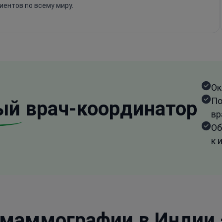
иентов по всему миру.
Ок
По
ый
врач-координатор
вр
Об
к 
 маммографии в Индии 