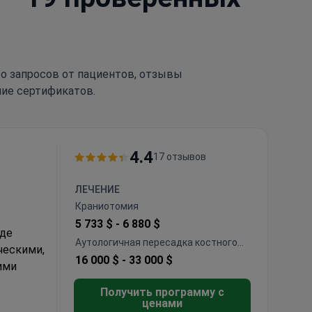
тво запросов от пациентов, отзывы
чие сертификатов.
4.4
17 отзывов
ЛЕЧЕНИЕ
Краниотомия
5 733 $ -
6 880 $
оде
Аутологичная пересадка костного
ческими,
мозга
16 000 $ -
33 000 $
ими
Получить программу с
ценами