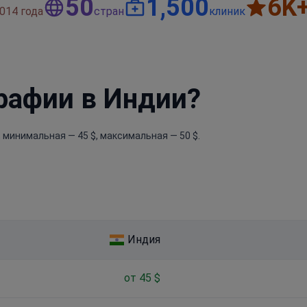
50
1,500
6
K
014 года
стран
клиник
рафии в Индии?
 минимальная — 45 $, максимальная — 50 $.
Индия
от 45 $