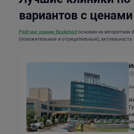
вариантов с ценами
Рейтинг клиник Bookimed
основан на алгоритмах d
(положительные и отрицательные), актуальность 
И
Ак
Ин
Гу
с
за
И
Чи