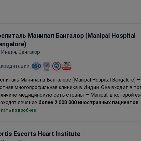
ппаратами
. Здесь есть диагностические отделения и лабо
оспиталь Манипал Бангалор (Manipal Hospital
angalore)
Индия, Бангалор
кредитации :
спиталь Манипал в Бангалоре (Manipal Hospital Bangalore) —
стная многопрофильная клиника в Индии. Она входит в тр
личине медицинскую сеть страны — Manipal, в которой е
роходят лечение
более 2 000 000 иностранных пациентов
.
angalore)
анипал Бангалор
специализируется
на пересадке печени и 
тать подробнее
кологии, ортопедии и лечении инфекционных заболеваний
я выбора самого эффективного метода лечения рака в го
спользуют
систему искусственного интеллекта IBM Wat
ortis Escorts Heart Institute