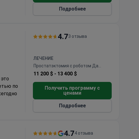
ратории.
Подробнее
4.7
3 отзыва
ЛЕЧЕНИЕ
Простатэктомия с роботом Да
Винчи
11 200 $ -
13 400 $
 это
етью по
Получить программу с
ценами
жегодно
Подробнее
почек,
.
спитале
son
.
4.7
4 отзыва