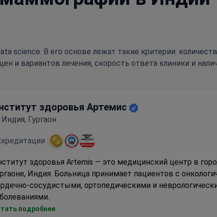
ata science. В его основе лежат такие критерии: количес
цен и вариантов лечения, скорость ответа клиники и нали
нститут здоровья Артемис
Индия, Гургаон
кредитации :
ститут здоровья Artemis — это медицинский центр в гор
ргаоне, Индия. Больница принимает пациентов с онкологи
ердечно-сосудистыми, ортопедическими и неврологическ
болеваниями.
нститут Артемис оборудован
новейшими медицинскими
тать подробнее