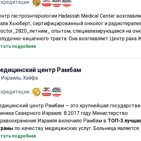
кредитации :
нтр гастроэнтерологии Hadassah Medical Center возглавля
ала Хьюберт, сертифицированный онколог и радиотерапе
doctor_2820_летним_ опытом, специализирующаяся на онк
лудочно-кишечного тракта. Она возглавляет Центр рака 
ляется старшим врачом отделения онкологии, членом Изр
тать подробнее
щества клинической онкологии и Израильской онкологич
социации.
едицинский центр Рамбам
Израиль, Хайфа
кредитации :
едицинский центр Рамбам — это крупнейшая государстве
иника Северного Израиля. В 2017 году Министерство
дравоохранения Израиля включило Рамбам в
ТОП-3 лучши
траны
по качеству медицинских услуг. Больница является
адемической, клинической и научно-исследовательской б
тать подробнее