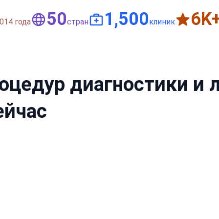
50
1,500
6
K
014 года
стран
клиник
оцедур диагностики и л
ейчас