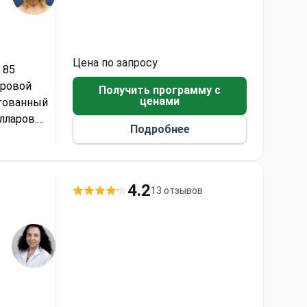
Цена по запросу
 85
ировой
Получить программу с
ценами
итованный
лларов.
Подробнее
сная
4.2
13 отзывов