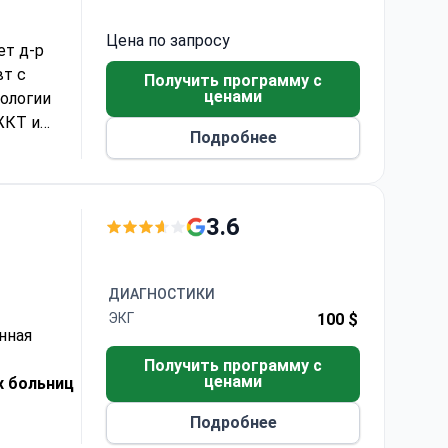
Цена по запросу
ет д-р
вт с
Получить программу с
ценами
ологии
ЖКТ и
Подробнее
аильского
еской
3.6
ДИАГНОСТИКИ
ЭКГ
100 $
нная
Получить программу с
ценами
х больниц
Подробнее
азой