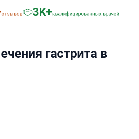
+
3
K+
отзывов
квалифицированных врачей
ечения гастрита в