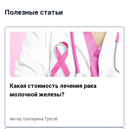
отказалась 
настроилась
Полезные статьи
Даже тогда 
предупреди
подводных 
быть помощн
воспользова
пожалела. Фирма Hi Medical очень
сочувствен
клиентам, 
разобраться
расходы кли
Какая стоимость лечения рака
Организовы
быстро кон
молочной железы?
обследован
Виктории, к
белка в кол
Автор: Екатерина Трегуб
всегда на с
пока не дел