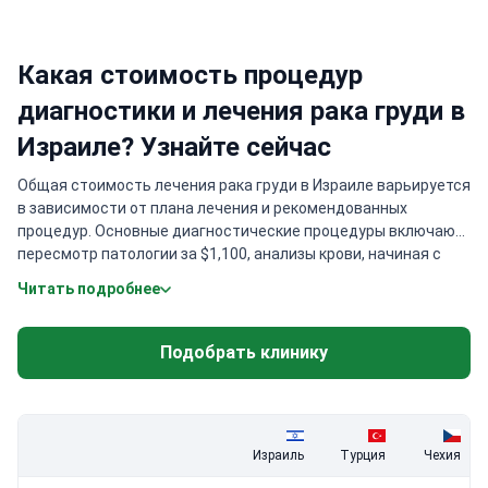
Какая стоимость процедур
диагностики и лечения рака груди в
Израиле? Узнайте сейчас
Общая стоимость лечения рака груди в Израиле варьируется
в зависимости от плана лечения и рекомендованных
процедур. Основные диагностические процедуры включают
пересмотр патологии за $1,100, анализы крови, начиная с
$300, ПЭТ КТ сканирование за $3,700 и МРТ молочных желез
Читать подробнее
за $2,300. Консультации с ведущими специалистами по
онкогенетике и лечению груди стоят $800 каждая, в то время
как хирургические вмешательства начинаются от $20,000.
Подобрать клинику
Израиль
Турция
Чехия