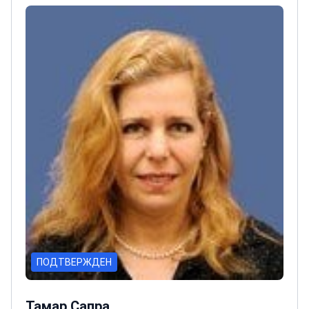
situ
Стажировка по саркоме мягких тканей и
костей в Институте Густава Русси,
Париж
Активный член ESMO и ASCO с
многочисленными выступлениями на
конференциях
ПОДТВЕРЖДЕН
Тамар Сапра