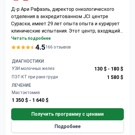
Д-р Ари Рафаэль, директор онкологического
отделения в аккредитованном JCI центре
Сураски, имеет 29 лет опыта опыта и курирует
клинические испытания. Этот центр, входящий
в топ-10 больниц по версии Newsweek,
Читать подробнее
предлагает геномное секвенирование с
4.5
166 отзывов
Foundation One CDx и лучевую терапию Novalis
TrueBeam STx. Анализы крови стоят около $240,
ДИАГНОСТИКИ
а ПЭТ-КТ — около $1680. Дневная химиотерапия
УЗИ молочных желез
130 $ -
180 $
или иммунотерапия обычно стоит $950-$1050 за
ПЭТ-КТ при раке груди
1 580 $
сеанс, а лампэктомия с лимфаденэктомией
ЛЕЧЕНИЕ
стоит $11 240-$13 790 и включает 3-дневное
Мастэктомия
пребывание.
1 350 $ -
1 640 $
Получить программу с ценами
Подробнее