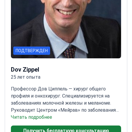
ПОДТВЕРЖДЕН
Dov Zippel
25 лет опыта
Профессор Дов Циппель — хирург общего
профиля и онкохирург. Специализируется на
заболеваниях молочной железы и меланоме.
Руководит Центром «Мейрав» по заболеваниям
молочной железы Медицинского центра
Читать подробнее
«Шиба». Также работает в Институте иммунной
Получить бесплатную консультацию
онкологии имени Эллы Лемельбаум. В 2025 году