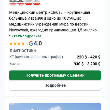
Медицинский центр «Шиба» — крупнейшая
больница Израиля и одно из 10 лучших
медицинских учреждений мира по версии
Newsweek, ежегодно принимающее 1,5 миллиона
пациентов. Специалист доктор Моше Инбар,
Читать подробнее
PhD, MD, предлагает первичную консультацию
4.0
по Skype примерно за 1200 долларов.
ДИАГНОСТИКИ
Расширенная диагностика, такая как ПЭТ/КТ
КТ (компьютерная томография)
220 $ -
420 $
для стадирования, может стоить около 2200
Биопсия
930 $ -
3 200 $
долларов.
Получить программу с ценами
Подробнее