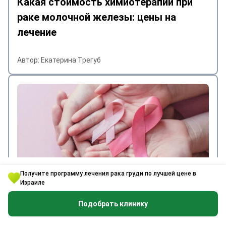
Какая стоимость химиотерапии при
раке молочной железы: цены на
лечение
Автор: Екатерина Трегуб
Получите программу лечения рака груди по лучшей цене в
Что вызывает рак груди: мифы и
Израиле
реальные причины
Подобрать клинику