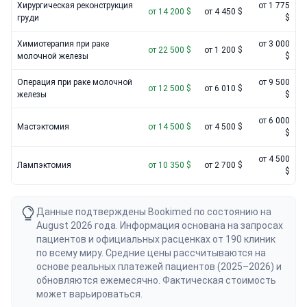
Хирургическая реконструкция
от 1 775
от 14 200 $
от 4 450 $
груди
$
Химиотерапия при раке
от 3 000
от 22 500 $
от 1 200 $
молочной железы
$
Операция при раке молочной
от 9 500
от 12 500 $
от 6 010 $
железы
$
от 6 000
Мастэктомия
от 14 500 $
от 4 500 $
$
от 4 500
Лампэктомия
от 10 350 $
от 2 700 $
$
Данные подтверждены Bookimed по состоянию на
August 2026 года. Информация основана на запросах
пациентов и официальных расценках от 190 клиник
по всему миру. Средние цены рассчитываются на
основе реальных платежей пациентов (2025–2026) и
обновляются ежемесячно. Фактическая стоимость
может варьироваться.