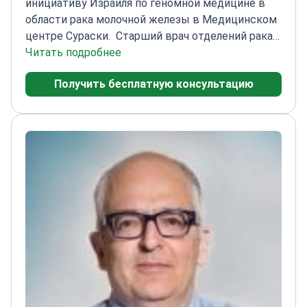
инициативу Израиля по геномной медицине в
области рака молочной железы в Медицинском
центре Сураски.
Старший врач отделений рака
молочной железы и легких
Читать подробнее
Специализируется на
геномном профилировании и жидкостных
Получить бесплатную консультацию
биопсиях
Главный исследователь в
многочисленных клинических испытаниях
иммунотерапии
Выдающийся преподаватель
медицинского факультета Тель-Авивского
университета
Член ESMO и Международной
ассоциации по изучению рака легких