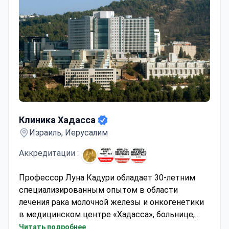
Клиника Хадасса
Клиника Хадасса
Израиль, Иерусалим
Аккредитации :
Профессор Луна Кадури обладает 30-летним
специализированным опытом в области
лечения рака молочной железы и онкогенетики
в медицинском центре «Хадасса», больнице,
входящей в рейтинг Newsweek. Диагностика
Читать подробнее