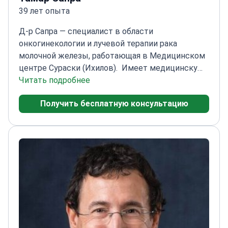
39 лет опыта
Д-р Сапра — специалист в области
онкогинекологии и лучевой терапии рака
молочной железы, работающая в Медицинском
центре Сураски (Ихилов).
Имеет медицинскую
лицензию онколога-
Читать подробнее
гинеколога
Специализируется на лечении
Получить бесплатную консультацию
онкологических заболеваний женской
репродуктивной системы
Интегрирует лучевую
терапию в комплексные планы лечения