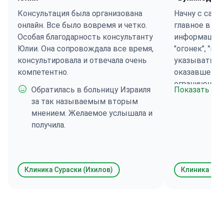
Консультация была организована
Начну с сам
онлайн. Все было вовремя и четко.
главное в 
Особая благодарность консультанту
информации
Юлии. Она сопровождала все время,
"огонек", "
консультировала и отвечала очень
указывать п
компетентно.
оказавшемус
ограниченн
Обратилась в больницу Израиля
Показать б
средств. Мн
за так называемым вторым
на сайт "Бу
мнением. Желаемое услышала и
контактиро
получила.
Иван Ковал
тактично и 
вел меня вп
одной клини
Клиника Сураски (Ихилов)
Клиника Су
оператора к
об'ясняли 
и был подд
когда я уж