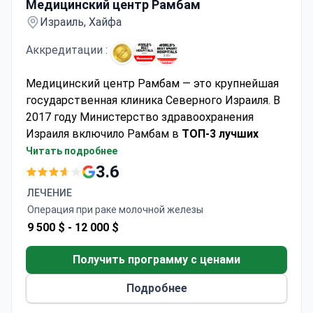
Медицинский центр Рамбам
Израиль, Хайфа
Аккредитации :
Медицинский центр Рамбам — это крупнейшая
государственная клиника Северного Израиля. В
2017 году Министерство здравоохранения
Израиля включило Рамбам в
ТОП-3 лучших
больниц страны
по качеству медицинских
Читать подробнее
услуг. Больница является академической,
3.6
клинической и научно-исследовательской базой
ЛЕЧЕНИЕ
медицинского института Технион. На одном из
Операция при раке молочной железы
его факультетов работают
2 лауреата
9 500 $ -
12 000 $
Нобелевской премии
.
Ежегодно лечение в Рамбам проходят
более 800
Получить программу с ценами
000 пациентов
из разных стран. Клиника
расположена в г. Хайфа на побережье
Подробнее
Средиземного моря.