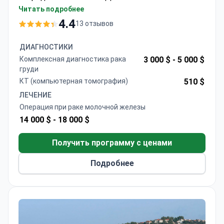
УЗИ молочных желез (около $220), комплексное
Читать подробнее
обследование, включая генетические тесты,
4.4
13 отзывов
стоит от $1530. Персонализированный план
лечения часто включает операцию, стоимость
ДИАГНОСТИКИ
которой может составлять от $14 000 до $18
Комплексная диагностика рака
3 000 $ -
5 000 $
000.
груди
КТ (компьютерная томография)
510 $
ЛЕЧЕНИЕ
Операция при раке молочной железы
14 000 $ -
18 000 $
Получить программу с ценами
Подробнее