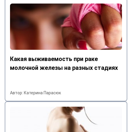
Мое лечение
рада, что п
коллектив,
насколько 
пребывание
со своей бо
за здоровое
тоже помог
Какая выживаемость при раке
болезни!))) А, ещё. Иван был со мной
молочной железы на разных стадиях
на связи на
времени пр
убедился, ч
встретили и
Автор: Катерина Парасюк
удостоверил
что было об
возвращени
на связи, п
моих шагах.