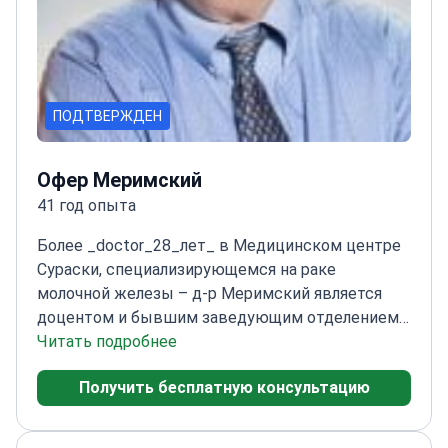
ПОДТВЕРЖДЕН
Офер Меримский
41 год опыта
Более _doctor_28_лет_ в Медицинском центре
Сураски, специализирующемся на раке
молочной железы – д-р Меримский является
доцентом и бывшим заведующим отделением
онкологии.
Читать подробнее
Обширный опыт исследований в
области иммунологии опухолей в Медицинском
Получить бесплатную консультацию
исследовательском центре
Фельзенштейна
Опубликованная докторская
диссертация по дольковой карциноме in