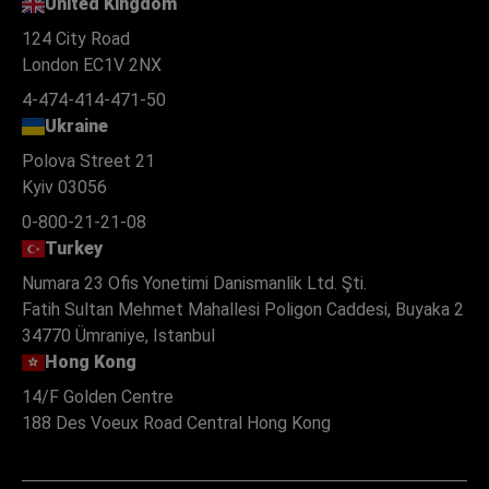
United Kingdom
124 City Road
London EC1V 2NX
4-474-414-471-50
Ukraine
Polova Street 21
Kyiv 03056
0-800-21-21-08
Turkey
Numara 23 Ofis Yonetimi Danismanlik Ltd. Şti.
Fatih Sultan Mehmet Mahallesi Poligon Caddesi, Buyaka 2
34770 Ümraniye, Istanbul
Hong Kong
14/F Golden Centre
188 Des Voeux Road Central Hong Kong