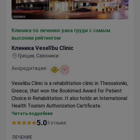
Клиника Veselību Clinic
Клиника по лечению рака груди с самым
высоким рейтингом
Клиника Veselību Clinic
Греция, Салоники
Аккредитации :
Veselibu Clinic is a rehabilitation clinic in Thessaloniki,
Greece, that won the Bookimed Award for Patient
Choice in Rehabilitation. It also holds an International
Health Tourism Authorization Certificate.
Treats around 2,000 patients each year.
Читать подробнее
5 doctors form a small, focused team.
5.0
3 отзыва
A single-department clinic dedicated entirely to
rehabilitation.
ЛЕЧЕНИЕ