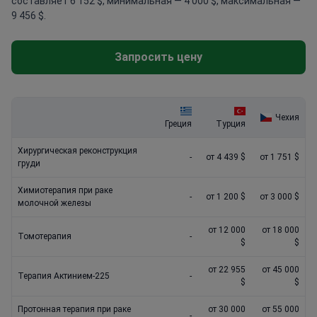
составляет 6 152 $, минимальная — 4 000 $, максимальная —
9 456 $.
Запросить цену
Чехия
Греция
Турция
Хирургическая реконструкция
-
от 4 439 $
от 1 751 $
груди
Химиотерапия при раке
-
от 1 200 $
от 3 000 $
молочной железы
от 12 000
от 18 000
Томотерапия
-
$
$
от 22 955
от 45 000
Терапия Актинием-225
-
$
$
Протонная терапия при раке
от 30 000
от 55 000
-