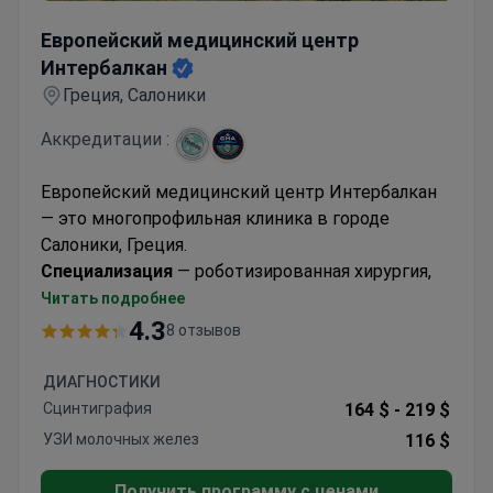
Европейский медицинский центр Интербалкан
Европейский медицинский центр
Интербалкан
Греция, Салоники
Аккредитации :
Европейский медицинский центр Интербалкан
— это многопрофильная клиника в городе
Салоники, Греция.
Специализация
— роботизированная хирургия,
кардиохирургия, нейрохирургия, онкология и
Читать подробнее
комплексное обследование (check-up).
4.3
8 отзывов
Клиника сотрудничает с ведущими
госпиталями мира
— Массачусетской
ДИАГНОСТИКИ
больницей общего профиля (США) и
Сцинтиграфия
164 $ -
219 $
Гарвардским университетом (США). Врачи
УЗИ молочных желез
116 $
Интербалкана регулярно обмениваются опытом
касательно новых методик лечения с
Получить программу с ценами