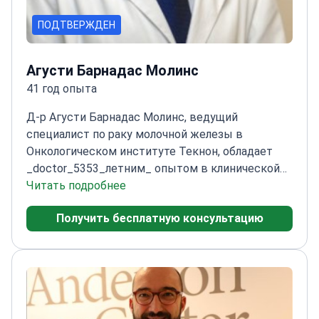
ПОДТВЕРЖДЕН
Агусти Барнадас Молинс
41 год опыта
Д-р Агусти Барнадас Молинс, ведущий
специалист по раку молочной железы в
Онкологическом институте Текнон, обладает
_doctor_5353_летним_ опытом в клинической
онкологии и таргетной терапии.
Читать подробнее
Член-
учредитель и вице-президент Испанской
Получить бесплатную консультацию
группы по исследованию рака молочной железы
(GEICAM)
Специализируется на химиотерапии и
иммунотерапии рака молочной железы
Член
медицинских обществ ESMO, ASCO и
SEOM
Европейский сертификат по медицинской
онкологии с 1989 года