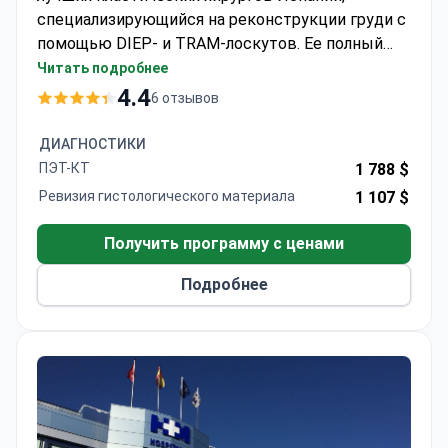
специализирующийся на реконструкции груди с
помощью DIEP- и TRAM-лоскутов. Ее полный
двухэтапный пакет стоит около 57 888 $ и
Читать подробнее
включает операцию, несколько дней
4.4
6 отзывов
пребывания в больнице и материалы.
Диагностика может стоить от 352 $ за тест на
ДИАГНОСТИКИ
онкомаркеры. Клиника сотрудничает с
ПЭТ-КТ
1 788 $
Институтом Базельги и Johns Hopkins.
Ревизия гистологического материала
1 107 $
Получить программу с ценами
Подробнее