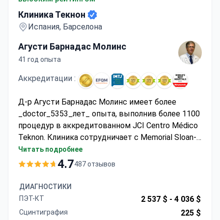
Клиника Текнон
Испания, Барселона
Агусти Барнадас Молинс
41 год опыта
Аккредитации :
Д-р Агусти Барнадас Молинс имеет более
_doctor_5353_лет_ опыта, выполнив более 1100
процедур в аккредитованном JCI Centro Médico
Teknon. Клиника сотрудничает с Memorial Sloan-
Kettering. Диагностика начинается примерно с
Читать подробнее
225 $ за маммографию. Консультация с проф.
4.7
487 отзывов
Барнадасом обычно стоит 600–635 $. Варианты
лечения включают лампэктомию за 15 000–20
ДИАГНОСТИКИ
000 $, включая операцию и пребывание в
ПЭТ-КТ
2 537 $ -
4 036 $
больнице, или комплексную мастэктомию с
Сцинтиграфия
225 $
реконструкцией за 28 000–30 000 $.