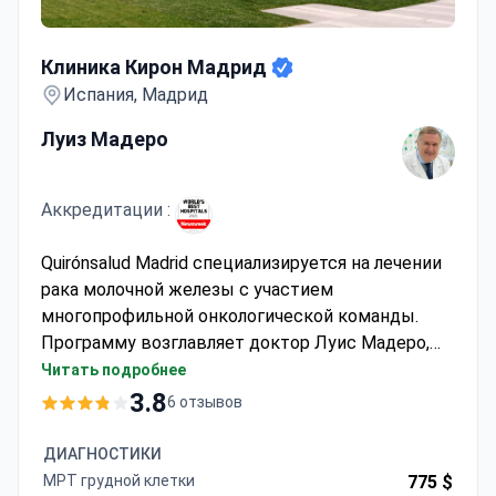
Клиника Кирон Мадрид
Клиника Кирон Мадрид
Испания, Мадрид
Луиз Мадеро
Аккредитации :
Quirónsalud Madrid специализируется на лечении
рака молочной железы с участием
многопрофильной онкологической команды.
Программу возглавляет доктор Луис Мадеро,
руководитель отделения детской гематологии и
Читать подробнее
онкологии с _doctor_1868_years_ опытом.
3.8
6 отзывов
Клиника предлагает участие в клинических
испытаниях для подходящих пациентов.
ДИАГНОСТИКИ
Стоимость лечения обычно варьируется от $3
МРТ грудной клетки
775 $