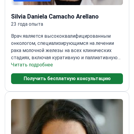
Silvia Daniela Camacho Arellano
23 года опыта
Врач является высококвалифицированным
онкологом, специализирующимся на лечении
рака молочной железы на всех клинических
стадиях, включая куративную и паллиативную
помощь. Получив медицинское образование в
Читать подробнее
Папском католическом университете Эквадора
Получить бесплатную консультацию
и пройдя пятилетнюю ординатуру в Больнице
Святого Креста и Святого Павла, врач имеет
степень магистра в области медицинской
онкологии от Испанского общества
медицинской онкологии (SEOM).
В настоящее
время врач практикует в Международном
центре рака молочной железы (IBCC) и
Институте онкологии IOB в Барселоне, обладая