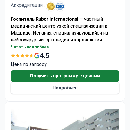
Аккредитации :
Госпиталь Ruber Internacional
— частный
медицинский центр узкой специализации в
Мадриде, Испания, специализирующийся на
нейрохирургии, ортопедии и кардиологии.
Клиника принимает взрослых и детей,
Читать подробнее
предоставляя медицинскую помощь примерно
4.5
25 000 пациентам каждый год. Большинство
Цена по запросу
пациентов приезжают из стран СНГ, Европы и
Содружества, а также из США, Канады и
Получить программу с ценами
Австралии.
Подробнее