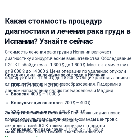
Какая стоимость процедур
диагностики и лечения рака груди в
Испании? Узнайте сейчас
Стоимость лечения рака груди в Испании включает
диагностику и хирургические вмешательства. Обследование
ПЭТ-КТ обойдется от 1 300 $ до 1 800 $. Мастэктомия стоит
от 8 000 $ до 14 000 $. Цена операции по удалению опухоли
Средние цены на лечение рака груди в Испании
варьируется от 11 500 $ до 18 500 $. Общие расходы зависят
от стадии болезни и типа новообразования. Лидерами в
ПЭТ-КТ
: 1 500 $ – 2 100 $
данном направлении являются Барселона и Мадрид.
Биопсия
: 400 $ – 1 000 $
Консультация онколога
: 200 $ – 400 $
УЗИ молочных желез
: 100 $ – 200 $
Экспертное мнение Bookimed:
При сложных диагнозах
помогают мультидисциплинарные команды центров с
Мастэктомия
: 8 000 $ – 14 000 $
аккредитацией JCI. К таким клиникам относится
Операция при раке груди
: 11 500 $ – 18 500 $
медицинский центр Текнон. Здесь предлагают