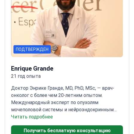
ПОДТВЕРЖДЕН
Enrique Grande
21 год опыта
Доктор Энрике Гранде, MD, PhD, MSc, — врач-
онколог с более чем 20-летним опытом.
Международный эксперт по опухолям
мочеполовой системы и нейроэндокринным
опухолям. Он возглавляет отделение
Читать подробнее
медицинской онкологии и онкологическую
Получить бесплатную консультацию
программу One Oncology Madrid в QuirónSalud,