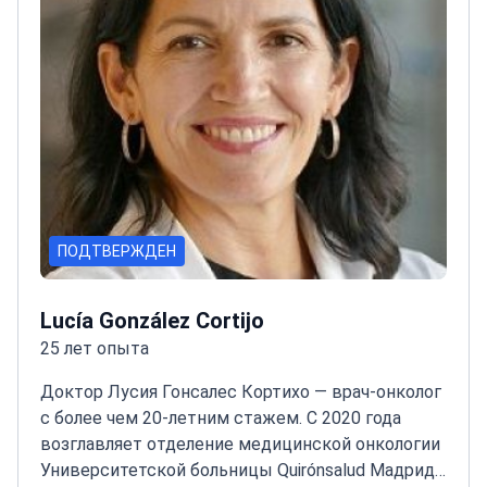
обширным опытом проведения клинических
испытаний I фазы и исследовательской
деятельности. Клиническая экспертиза
охватывает нейроэндокринные опухоли,
гинекологические виды рака и иммунотерапию
немелкоклеточного рака легкого. Врач является
активным членом SEOM и ESMO.
ПОДТВЕРЖДЕН
Lucía González Cortijo
25 лет опыта
Доктор Лусия Гонсалес Кортихо — врач-онколог
с более чем 20-летним стажем. С 2020 года
возглавляет отделение медицинской онкологии
Университетской больницы Quirónsalud Мадрид.