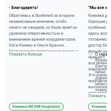
- Благодарить!
"Мы все сч
Обратилась в Bookimed за вторым
Клиника де
независимым мнением, особо
Хорошие ру
ничего не ожидала, но была приятно
особенно Ол
удивлена оперативностью и
здесь все а
вминанием врачей-координаторов
готовимся к
Кати Колико и Ольги Крисюк.
доктор Барн
Организовали видеоконсультацию с
лучших онко
Показать больше
О серви
клиникой HM в Испании, все прошло
правда!!! Т
Выража
как запланировали, доктор написала
все лечени
Благода
что нужно делать на данный
эндокриноло
лично А
момент и варианты лечения.
Это очень д
Дарина 
Спасибо !
получаете
качеств
высококва
помощь 
специалист
Показать б
клинике
оборудован
моменто
все счастли
Клиника НМ (HM Hospitales)
Клиника Т
рекомен
качественн