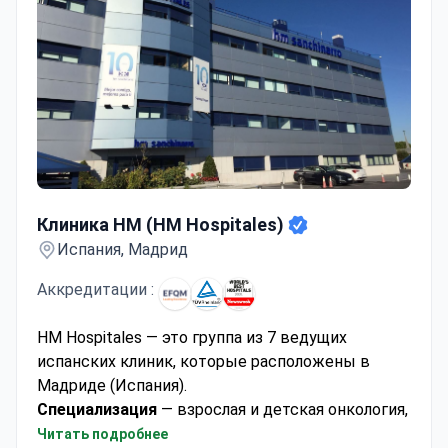
Клиника НМ (HM Hospitales)
Клиника НМ (HM Hospitales)
Испания, Мадрид
Аккредитации :
HM Hospitales — это группа из 7 ведущих
испанских клиник, которые расположены в
Мадриде (Испания).
Специализация
— взрослая и детская онкология,
неврология, нейрохирургия, кардиология и
Читать подробнее