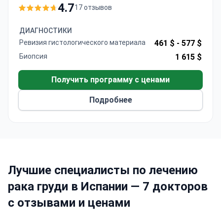
ортопедия.
4.7
17 отзывов
В 2018 году 5 госпиталей из 7 вошли в
ТОП
лучших частных клиник Испании
по версии
ДИАГНОСТИКИ
Организации мониторинга медицинской
Ревизия гистологического материала
461 $ -
577 $
репутации
MERCO
.
Биопсия
1 615 $
Ежегодно хирурги HM выполняют
более 26 000
операций
, а лечение от рака здесь проходят
Получить программу с ценами
около 2 500 пациентов
.
Подробнее
Лучшие специалисты по лечению
рака груди в Испании — 7 докторов
с отзывами и ценами