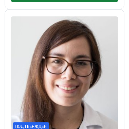
крупнейшей частной медицинской сети
Испании. Руководит интегрированной
междисциплинарной моделью с доступом к
таргетной терапии и участию в клинических
исследованиях.
Он — пионер прецизионной
онкологии. Применяет молекулярное
профилирование и лечение, основанное на
биомаркерах. Автор более 300 рецензируемых
публикаций. Является ведущим исследователем
и входит в руководящие комитеты многих
международных исследований. Эти работы
помогают формировать стандарты лечения при
уротелиальном раке мочевого пузыря и
нейроэндокринных опухолях. Участвует в
разработке рекомендаций и программ ESMO,
ASCO, ENETS и EAU.
ПОДТВЕРЖДЕН