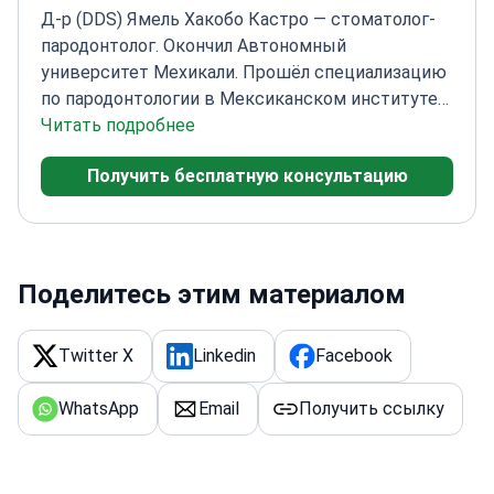
Д-р (DDS) Ямель Хакобо Кастро — стоматолог-
пародонтолог. Окончил Автономный
университет Мехикали. Прошёл специализацию
по пародонтологии в Мексиканском институте
стоматологии.
Читать подробнее
Его практика охватывает общую
и сложную пародонтологию. Проводит лечение
Получить бесплатную консультацию
альвеолярной кости и десны, гингивопластику и
гингивэктомию. Выполняет костную пластику,
кюретаж десневых карманов и протезирование
при пародонтальном поражении. Владеет
хирургической пародонтологией и
Поделитесь этим материалом
восстановлением кости и десны. Использует
передовые технологии для диагностики и
Twitter X
Linkedin
Facebook
лечения пародонтальных заболеваний.
Ориентируется на точность, сохранение тканей,
WhatsApp
Email
Получить ссылку
качество и долговечность.