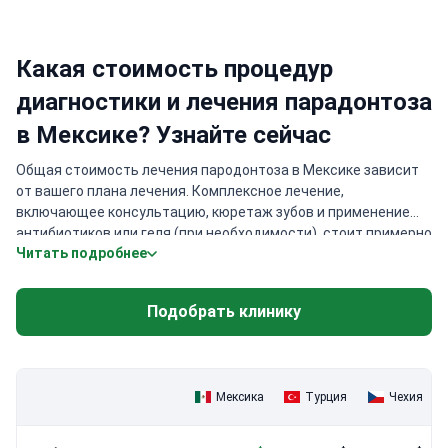
Какая стоимость процедур
диагностики и лечения парадонтоза
в Мексике? Узнайте сейчас
Общая стоимость лечения пародонтоза в Мексике зависит
от вашего плана лечения. Комплексное лечение,
включающее консультацию, кюретаж зубов и применение
антибиотиков или геля (при необходимости), стоит примерно
Читать подробнее
$1,400. Восстановление с использованием циркония,
которое предлагает долговременные решения и включает
диагностику, консультацию, рентген и циркониевые коронки,
Подобрать клинику
варьируется от $9,000 до $10,000. Кроме того, лечение
корневых каналов, установка штифта и культевой вкладки
оцениваются в $900. Программа лечения рассчитывается
после индивидуальной оценки каждого пациента.
Мексика
Турция
Чехия