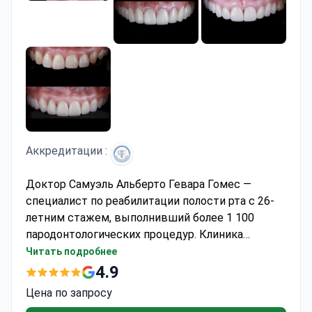
Аккредитации :
Доктор Самуэль Альберто Гевара Гомес —
специалист по реабилитации полости рта с 26-
летним стажем, выполнивший более 1 100
пародонтологических процедур. Клиника
Dentavida в Канкуне имеет аккредитацию
Читать подробнее
Asociación Dental Mexicana. Стоимость
4.9
консультации стоматолога составляет около
Цена по запросу
$44. Комплексная 7-дневная программа лечения