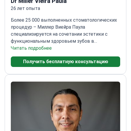
Dr Miller Vieira Paula
26 лет опыта
Более 25 000 выполненных стоматологических
процедур – Миллер Виейра Паула
специализируется на сочетании эстетики с
функциональным здоровьем зубов в
YeahSmile.
Читать подробнее
_doctor_7328_лет_ опыта в
стоматологической помощи
Эксперт в области
Получить бесплатную консультацию
передовой стоматологической керамики и
имплантологии
Член Американской
стоматологической ассоциации и Американской
академии косметической стоматологии
Прошла
международное обучение по цифровому
дизайну улыбки и техникам установки виниров