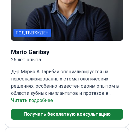
ПОДТВЕРЖДЕН
Mario Garibay
26 лет опыта
Д-р Марио А. Гарибай специализируется на
персонализированных стоматологических
решениях, особенно известен своим опытом в
области зубных имплантатов и протезов в
клинике SoftDentalCare.
Читать подробнее
Окончил
стоматологический факультет Университета
Получить бесплатную консультацию
Веракрус
Прошел углубленное обучение по
дентальной имплантологии в Университете
Лома Линда
Получил высокую оценку за