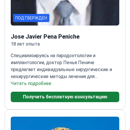
ПОДТВЕРЖДЕН
Jose Javier Pena Peniche
18 лет опыта
Специализируясь на пародонтологии и
имплантологии, доктор Пенья Пениче
предлагает индивидуальные хирургические и
нехирургические методы лечения для
поддержания оптимального здоровья полости
Читать подробнее
рта в клинике YeahSmile.
Специализируется на
Получить бесплатную консультацию
пародонтологии с 2012 года с акцентом на
хирургические и эстетические процедуры
Член
Мексиканского общества пародонтологии и
Международной команды по имплантологии
(ITI)
Предоставляет передовые методы лечения,