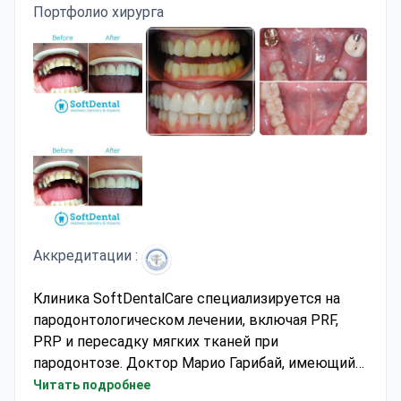
Портфолио хирурга
Аккредитации :
Клиника SoftDentalCare специализируется на
пародонтологическом лечении, включая PRF,
PRP и пересадку мягких тканей при
пародонтозе. Доктор Марио Гарибай, имеющий
26 лет опыта опыта, прошел углубленное
Читать подробнее