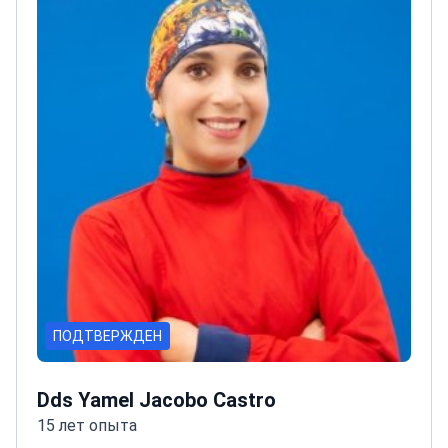
включая техники вертикальной и
горизонтальной регенерации
Более
_doctor_8274_лет_ частной практики в области
пародонтологии и
имплантологии
Приверженность непрерывному
обучению и использованию новейших
стоматологических технологий
ПОДТВЕРЖДЕН
Dds Yamel Jacobo Castro
15 лет опыта