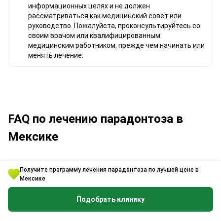
информационных целях и не должен
рассматриваться как медицинский совет или
руководство. Пожалуйста, проконсультируйтесь со
своим врачом или квалифицированным
медицинским работником, прежде чем начинать или
менять лечение.
FAQ по лечению парадонтоза в
Мексике
Это вопросы от реальных пациентов, ищущих
медицинскую помощь через Bookimed. Ответы на
Получите программу лечения парадонтоза по лучшей цене в
Мексике
них дают опытные врачи-координаторы и
официальные представители клиник.
Подобрать клинику