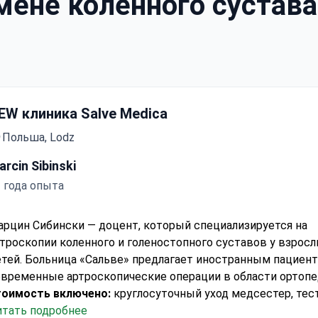
ене коленного сустава
EW клиника Salve Medica
Польша, Lodz
rcin Sibinski
 года опыта
рцин Сибински — доцент, который специализируется на
троскопии коленного и голеностопного суставов у взросл
тей.
Больница «Сальве» предлагает иностранным пациен
овременные артроскопические операции в области ортопе
тоимость включено:
круглосуточный уход медсестер, тест
титела к ВГС, тест на ВИЧ, тест на гепатит B, анализы кров
итать подробнее