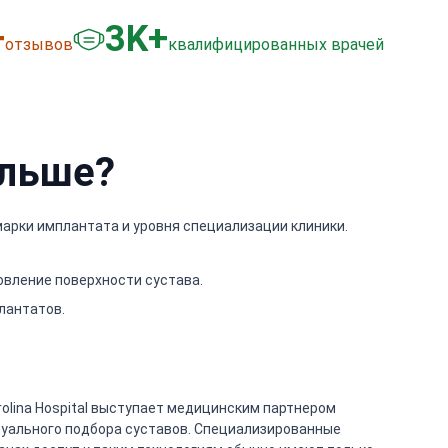
+
3
K+
отзывов
квалифицированных врачей
ольше?
 марки имплантата и уровня специализации клиники.
новление поверхности сустава.
лантатов.
lina Hospital выступает медицинским партнером
дуального подбора суставов. Специализированные