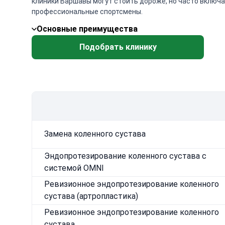
клиники Варшавы могут стоить дороже, но часто включа
профессиональные спортсмены.
Основные преимущества
Подобрать клинику
Замена коленного сустава
Эндопротезирование коленного сустава с
системой OMNI
Ревизионное эндопротезирование коленного
сустава (артропластика)
Ревизионное эндопротезирование коленного
сустава