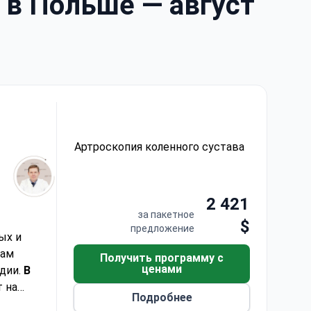
 в Польше — август
Артроскопия коленного сустава
2 421
за пакетное
$
предложение
ых и
там
Получить программу с
ценами
дии.
В
 на
Подробнее
и,