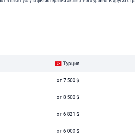
ют в пакет услуги физиотерапии экспертного уровня. В других ст
Турция
от 7 500 $
от 8 500 $
от 6 821 $
от 6 000 $