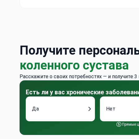
ко
дл
по
го
дн
в 
Получите персонал
(и
коленного сустава
Расскажите о своих потребностях — и получите 3
Есть ли у вас хронические заболева
Да
Нет
Прямые ц