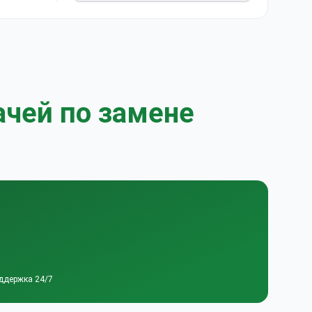
 подушка
одит 4-
е включены
ом суставе
ачей по замене
ддержка 24/7