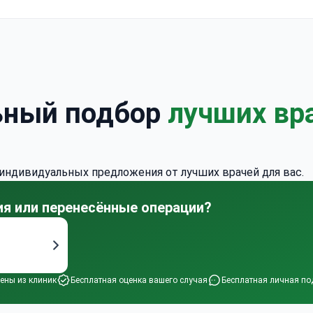
мпьютерная томография (КТ), общий анализ крови (ОАК),
я шеи, электрокардиограмма (ЭКГ), МРТ одной области,
слеоперационный уход, анализы мочи, КТ одной области,
спитализация.
Информация о пребывании:
в стоимость вх
евная госпитализация; проживание в отеле и трансфер н
стоимость.
Метод:
артроскопическая операция на коленн
ьный подбор
лучших вр
мплантат не применяется).
 индивидуальных предложения от лучших врачей для вас.
ния или перенесённые операции?
ены из клиник
Бесплатная оценка вашего случая
Бесплатная личная по