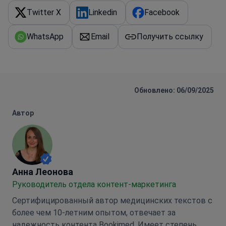
Twitter X
Linkedin
Facebook
WhatsApp
Email
Получить ссылку
Обновлено: 06/09/2025
Автор
Анна Леонова
Анна Леонова
Руководитель отдела контент-маркетинга
Сертифицированный автор медицинских текстов с
более чем 10-летним опытом, отвечает за
надежность контента Bookimed. Имеет степень