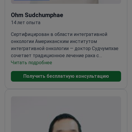
Ohm Sudchumphae
14 лет опыта
Сертифицирован в области интегративной
онкологии Американским институтом
интегративной онкологии — доктор Судчумпхае
сочетает традиционное лечение рака с
холистической терапией в больнице Panacee
Читать подробнее
Hospital Rama2.
Обучался клинической
Получить бесплатную консультацию
нутрициологии и функциональной
медицине
Имеет несколько ученых степеней в
области медицинских и медицинских
наук
Специализируется на сочетании
традиционных и альтернативных методов
лечения рака
Сертифицирован Американским
советом по нутрициологии и оздоровлению