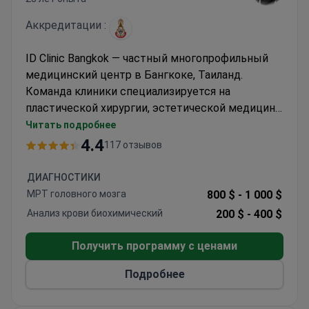
Аккредитации :
ID Clinic Bangkok — частный многопрофильный
медицинский центр в Бангкоке, Таиланд.
Команда клиники специализируется на
пластической хирургии, эстетической медицине,
косметологии и хирургии снижения веса. Среди
Читать подробнее
достижений клиники — следующие показатели
4.4
117 отзывов
успешности: подтяжка груди — 95%,
ринопластика (пластика носа) — 95%,
ДИАГНОСТИКИ
абдоминопластика с использованием
МРТ головного мозга
800 $ -
1 000 $
стволовых клеток — 96%. ID Clinic Bangkok
Анализ крови биохимический
200 $ -
400 $
обслуживает только взрослых пациентов.
Ежегодно клинику посещают 4000 пациентов.
Получить программу с ценами
Чаще всего сюда обращаются пациенты из
Европы, стран Содружества, Лиги арабских
Подробнее
государств, США, Канады и Австралии.