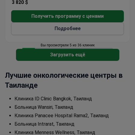
3 820 $
выбирают Menness Wellness Clinic для получения
медицинской помощи. Пациенты из Европы,
Получить программу с ценами
Содружества, Азии, США, Канады и Австралии
посещают клинику чаще всего.
Подробнее
Вы просмотрели 5 из 36 клиник
Загрузить ещё
Лучшие онкологические центры в
Таиланде
Клиника ID Clinic Bangkok, Таиланд
Больница Wansiri, Таиланд
Клиника Panacee Hospital Rama2, Таиланд
Больница Intrarat, Таиланд
Клиника Menness Wellness, Таиланд