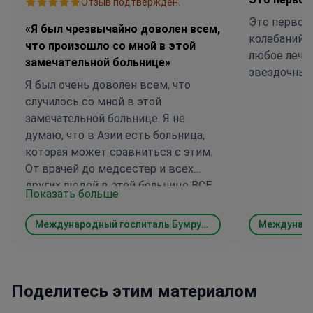
Отзыв подтвержден.
Это первокл
«Я был чрезвычайно доволен всем,
колебаний в
что произошло со мной в этой
любое лечен
замечательной больнице»
звездочный
Я был очень доволен всем, что
случилось со мной в этой
замечательной больнице. Я не
думаю, что в Азии есть больница,
которая может сравниться с этим.
От врачей до медсестер и всех
других людей в этой больнице ВСЕ
Показать больше
являются компетентными, очень
вежливыми и дружелюбными -
Международный госпиталь Бумрунград
единственная небольшая критика,
которую я имею, заключается в
том, что, к сожалению, многие не
очень хорошо говорят по-английски,
Поделитесь этим материалом
это большой позор.