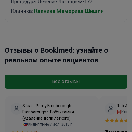
Процедура: Лечение Лютецием-177
Клиника:
Клиника Мемориал Шишли
Отзывы о Bookimed: узнайте о
реальном опыте пациентов
Все отзывы
Stuart Percy Farnborough
Rob Atc
Farnborough • Лобэктомия
Кана
(удаление доли легкого)
О
Филиппины
7 июл. 2018 г.
Это первок