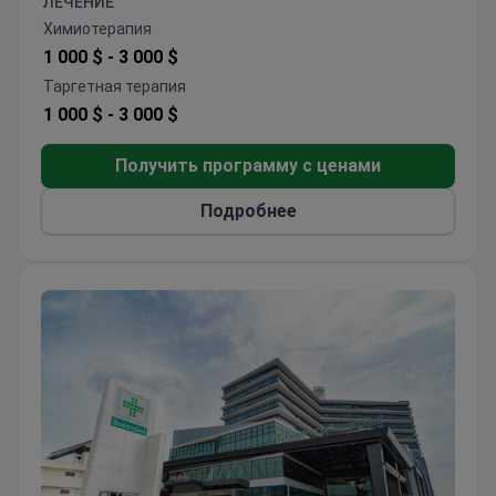
ЛЕЧЕНИЕ
Специализация на сочетании онкотермии с
Химиотерапия
процедурами HIPEC и протоколами
1 000 $ -
3 000 $
повышения иммунитета
Диагностика ПЭТ/КТ и передовые методы
Таргетная терапия
планирования лучевой терапии
1 000 $ -
3 000 $
Получить программу с ценами
Подробнее