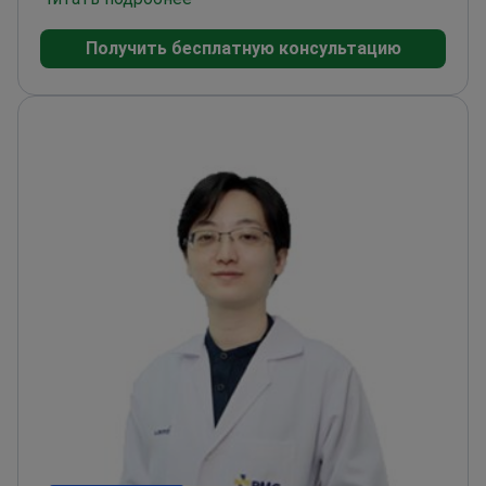
Чулалонгкорна. Также имеет диплом Тайского
Получить бесплатную консультацию
совета по общей хирургии, полученный в
больнице Рой-Эт Министерства
здравоохранения.
Клинические интересы:
грыжи и геморрой. Также лечит образования
молочной железы и желчные камни. Ведёт
пациентов с заболеваниями пищеварительной
системы. Выполняет эндоскопию ЖКТ, включая
гастроскопию и колоноскопию.
Языки: тайский
(основной) и английский (профессиональный
клинический уровень).