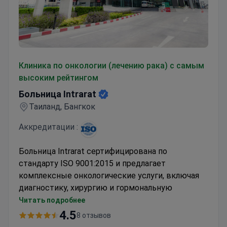
Больница Intrarat
Клиника по онкологии (лечению рака) с самым
высоким рейтингом
Больница Intrarat
Таиланд, Бангкок
Аккредитации :
Больница Intrarat сертифицирована по
стандарту ISO 9001:2015 и предлагает
комплексные онкологические услуги, включая
диагностику, хирургию и гормональную
терапию.
Читать подробнее
Диагностические пакеты включают ПЭТ/КТ,
4.5
8 отзывов
МРТ и биопсию для точного стадирования