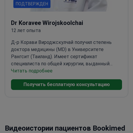
ПОДТВЕРЖДЕН
Dr Koravee Wirojskoolchai
12 лет опыта
Д-р Корави Вироджскулчай получил степень
доктора медицины (MD) в Университете
Рангсит (Таиланд). Имеет сертификат
специалиста по общей хирургии, выданный
госпиталем Сомдет Пхра Пинклау
Читать подробнее
Медицинского департамента Королевского
Получить бесплатную консультацию
ВМФ Таиланда. Также имеет сертификацию по
антивозрастной или нутриционной медицине
(учреждение не указано).
Его подготовка
включает международные стандарты
медицинского обслуживания и управления
больницами (стандарты JCI) в Высшей школе
Видеоистории пациентов Bookimed
Университета Рангсит. Он прошел семинар по