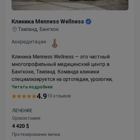
Клиника Menness Wellness
Клиника Menness Wellness
Таиланд, Бангкок
Аккредитации :
Клиника Menness Wellness — это частный
многопрофильный медицинский центр в
Бангкоке, Таиланд. Команда клиники
специализируется на ортопедии, урологии,
секспатологии и хирургии кисти. Врачи,
Читать подробнее
обладающие высокой специализацией и
4.9
10 отзывов
экспертной подготовкой в своих областях,
предоставляют услуги высочайшего качества.
ЛЕЧЕНИЕ
Например, согласно данным клиники, уровень
Орхиэктомия
успешности лечения фимоза составляет 99,9%.
4 420 $
Клиника Menness Wellness обслуживает только
Протезирование яичка
взрослых. Каждый год 1 000 пациентов