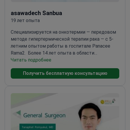
asawadech Sanbua
19 лет опыта
Специализируется на онкотермии — передовом
методе гипертермической терапии рака — с 5-
летним опытом работы в госпитале Panacee
Rama2.
Более 14 лет опыта в области
передовых методов лучевой
Читать подробнее
терапии
Сертифицирован по терапии Oncotherm
Получить бесплатную консультацию
— редкому подходу к гипертермическому
лечению
Опыт планирования комплексного
лечения (IMRT, VMAT, 2D/3D)
Прошел обучение по
паллиативной помощи в Университете
Кхонкэн
Обеспечивает комплексный уход,
включая иммунотерапию и химиотерапию