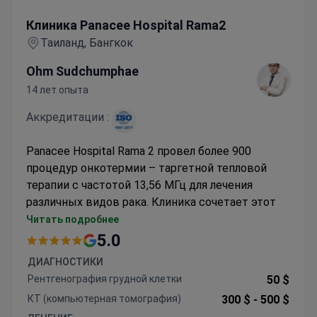
Клиника Panacee Hospital Rama2
Клиника Panacee Hospital Rama2
Таиланд, Бангкок
Ohm Sudchumphae
14 лет опыта
Аккредитации :
Panacee Hospital Rama 2 провел более 900
процедур онкотермии – таргетной тепловой
терапии с частотой 13,56 МГц для лечения
различных видов рака. Клиника сочетает этот
метод с интегративными онкологическими
Читать подробнее
подходами на клеточном уровне.
5.0
Доступны омоложение клеток (сертификат
ДИАГНОСТИКИ
GMP) и иммунотерапия NK-клетками
Рентгенография грудной клетки
50 $
Аккредитация ISO 9001:2015, комплексные
КТ (компьютерная томография)
300 $ -
500 $
программы лечения