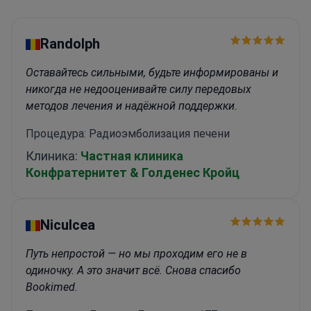
хелатной терапии Тайской ассоциации хелатной
медицины. Также участвовал в программе
Тайской ассоциации медицинской информатики
Randolph
“IT-врач нового поколения для развития
больниц”.
Оставайтесь сильными, будьте информированы и
никогда не недооценивайте силу передовых
методов лечения и надёжной поддержки.
Процедура: Радиоэмболизация печени
Клиника:
Частная клиника
Конфратернитет & Голденес Кройц
Niculcea
Путь непростой — но мы проходим его не в
одиночку. А это значит всё. Снова спасибо
Bookimed.