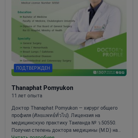
ПОДТВЕРЖДЕН
Thanaphat Pomyukon
11 лет опыта
Доктор Thanaphat Pomyukon — хирург общего
профиля (ศัลยแพทย์ทั่วไป). Лицензия на
медицинскую практику Таиланда № ว.50550.
Получил степень доктора медицины (M.D.) на
медицинском факультете Университета
Читать подробнее