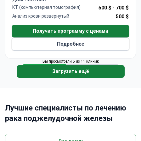
диагностике рака здесь применяют
КТ (компьютерная томография)
500 $ -
700 $
компьютерную систему IBM Watson
(Ай Би Эм
Анализ крови развернутый
500 $
Ватсон). Такая программа доступна только в 30
больницах мира.
Получить программу с ценами
Ежегодно в медицинском центре Гиль проходят
лечение
более 400 000 амбулаторных
и
1 млн
Подробнее
стационарных пациентов
.
Вы просмотрели 5 из 11 клиник
Загрузить ещё
Лучшие специалисты по лечению
рака поджелудочной железы