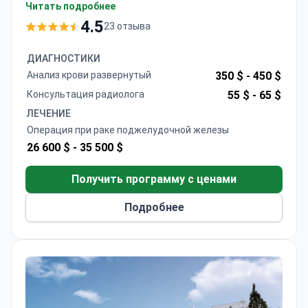
хирургическая система Da Vinci и лучевая
Читать подробнее
терапия IGRT. Стоимость лечения может
4.5
23 отзыва
составлять от 4 800 до 11 300 долларов.
Профессор Чон Гюн Ли, ведущий
ДИАГНОСТИКИ
гастроэнтеролог, специализирующийся на раке
Анализ крови развернутый
350 $ -
450 $
поджелудочной железы, прошел обучение в
Консультация радиолога
55 $ -
65 $
Сеульском национальном университете и
ЛЕЧЕНИЕ
Калифорнийском университете. Больница имеет
Операция при раке поджелудочной железы
аккредитацию президентского уровня и
26 600 $ -
35 500 $
располагает специализированными
онкологическими отделениями.
Получить программу с ценами
Подробнее