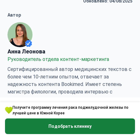
Обновлено: 04/08/2025
Автор
Анна Леонова
Анна Леонова
Руководитель отдела контент-маркетинга
Сертифицированный автор медицинских текстов с
более чем 10-летним опытом, отвечает за
надежность контента Bookimed. Имеет степень
магистра филологии, проводила интервью с
мировыми экспертами.
Получите программу лечения рака поджелудочной железы по
лучшей цене в Южной Корее
Анна Леонова Linkedin
Проверено
медицинским консультантом Bookimed
Подобрать клинику