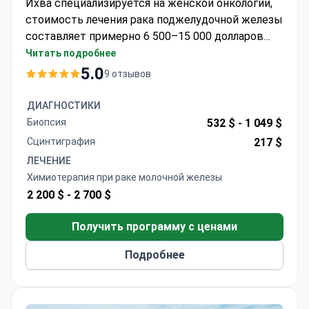
Ихва специализируется на женской онкологии,
стоимость лечения рака поджелудочной железы
составляет примерно 6 500–15 000 долларов
США. Доктор Пэк Нам Сон, входящий в сотню
Читать подробнее
лучших хирургов мира по лечению рака желудка
5.0
9 отзывов
и молочной железы, возглавляет
Онкологический центр для женщин. Он стал
ДИАГНОСТИКИ
пионером органосохраняющих операций на
Биопсия
532 $ -
1 049 $
молочной железе в Южной Корее и разработал
Сцинтиграфия
217 $
уникальную методику лечения рака желудка.
ЛЕЧЕНИЕ
Центр специализируется на малоинвазивных
Химиотерапия при раке молочной железы
процедурах для достижения оптимальных
2 200 $ -
2 700 $
эстетических результатов.
Получить программу с ценами
Подробнее