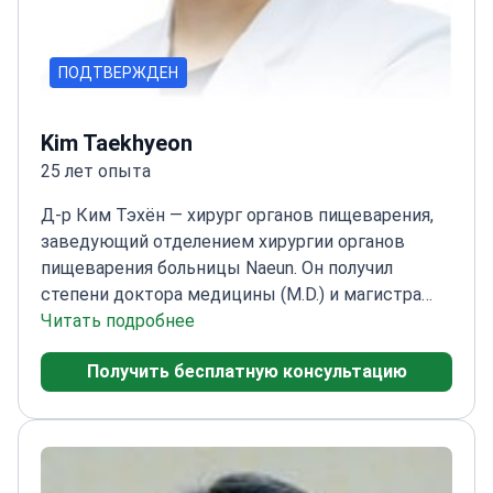
ПОДТВЕРЖДЕН
Kim Taekhyeon
25 лет опыта
Д-р Ким Тэхён — хирург органов пищеварения,
заведующий отделением хирургии органов
пищеварения больницы Naeun. Он получил
степени доктора медицины (M.D.) и магистра
наук (M.S.) в Медицинском колледже
Читать подробнее
Университета Chung‑Ang, прошёл интернатуру в
Получить бесплатную консультацию
больнице Sungae и ординатуру по общей
хирургии в больнице Университета Chung‑Ang.
Затем завершил клиническую стажировку по
хирургии органов пищеварения в Seoul St. Mary’s
Hospital и ранее работал врачом-хирургом в