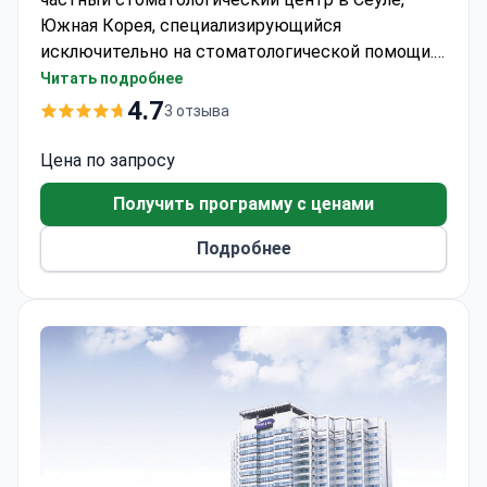
Южная Корея, специализирующийся
исключительно на стоматологической помощи.
В клинике лечат взрослых и детей, ежегодно
Читать подробнее
здесь получают помощь около 5 000 пациентов.
4.7
3 отзыва
Большинство посетителей приезжают из
Европы, стран Содружества, Азии, США, Канады
Цена по запросу
и Австралии.
Получить программу с ценами
Подробнее