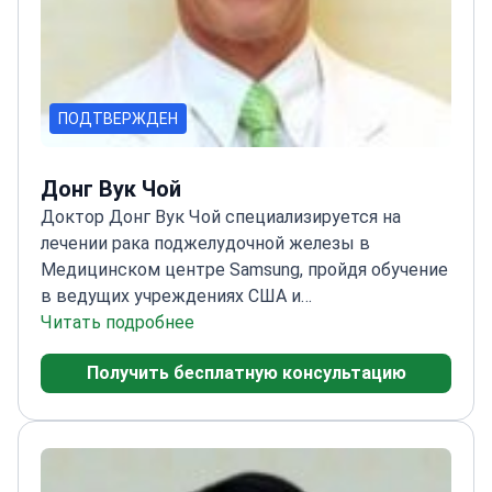
ПОДТВЕРЖДЕН
Донг Вук Чой
Доктор Донг Вук Чой специализируется на
лечении рака поджелудочной железы в
Медицинском центре Samsung, пройдя обучение
в ведущих учреждениях США и
Японии.
Читать подробнее
Стажировка в Питтсбургском
университете, лидере в области хирургической
Получить бесплатную консультацию
онкологии
Член Международной ассоциации
гепатобилиарной и панкреатической
хирургии
Активный участник Корейского клуба
хирургии поджелудочной железы
Ординатура и
интернатура в Больнице Сеульского