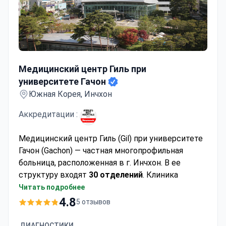
Медицинский центр Гиль при университете Гачон
Медицинский центр Гиль при
университете Гачон
Южная Корея, Инчхон
Аккредитации :
Медицинский центр Гиль (Gil) при университете
Гачон (Gachon) — частная многопрофильная
больница, расположенная в г. Инчхон. В ее
структуру входят
30 отделений
. Клиника
специализируется на онкологии, неврологии,
Читать подробнее
хирургии, кардиологии и гинекологии.
4.8
5 отзывов
Госпиталь Гиль входит в
ТОП-3 научно-
исследовательских клиник Южной Кореи
. В
ДИАГНОСТИКИ