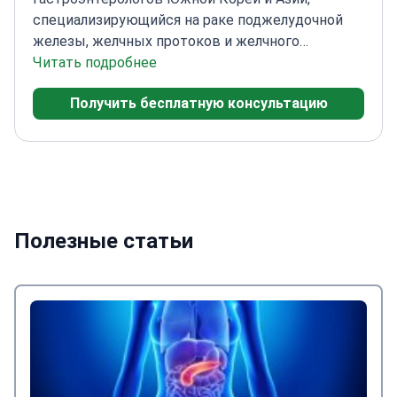
специализирующийся на раке поджелудочной
железы, желчных протоков и желчного
пузыря.
Читать подробнее
Гастроэнтеролог в Медицинском
центре Samsung
Прошел обучение в Сеульском
Получить бесплатную консультацию
национальном университете и Калифорнийском
университете
Член Корейского общества
гастроинтестинальной эндоскопии и Корейской
ассоциации панкреатобилиарной хирургии
Полезные статьи