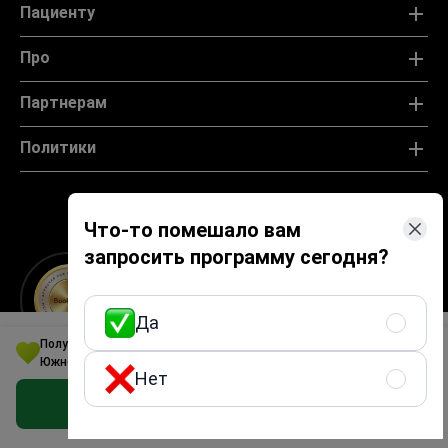
Пациенту
Про
Партнерам
Политики
Что-то помешало вам
запросить программу сегодня?
Спецпроект Bookimed Awards 2021
Да
Получите программу по брекетам для открытого прикуса в
Южной Корее по лучшей цене
Нет
Получить предложение бесплатно