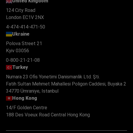
United Kingdom
124 City Road
London EC1V 2NX
4-474-414-471-50
Ukraine
Polova Street 21
Kyiv 03056
0-800-21-21-08
Turkey
Numara 23 Ofis Yonetimi Danismanlik Ltd. Şti.
Fatih Sultan Mehmet Mahallesi Poligon Caddesi, Buyaka 2
34770 Ümraniye, Istanbul
Hong Kong
14/F Golden Centre
188 Des Voeux Road Central Hong Kong