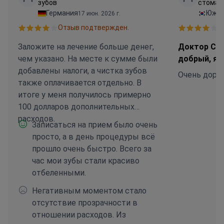
зубов
стомат
Германия
Южна
17 июн. 2026 г.
Отзыв подтвержден.
О
Заложите на лечение больше денег,
Доктор Сми
чем указано. На месте к сумме были
добрый, я 
добавлены налоги, а чистка зубов
Очень дорог
также оплачивается отдельно. В
итоге у меня получилось примерно
100 долларов дополнительных
расходов.
Записаться на прием было очень
просто, а в день процедуры всё
прошло очень быстро. Всего за
час мои зубы стали красиво
отбеленными.
Негативным моментом стало
отсутствие прозрачности в
отношении расходов. Из