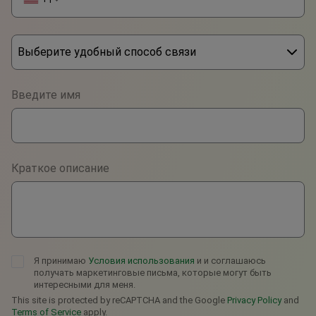
Выберите удобный способ связи
Phone
Введите имя
WhatsApp
Viber
Краткое описание
Telegram
Я принимаю
Условия использования
и и соглашаюсь
получать маркетинговые письма, которые могут быть
интересными для меня.
This site is protected by reCAPTCHA and the Google
Privacy Policy
and
Terms of Service
apply.