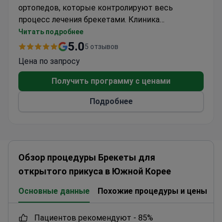
ортопедов, которые контролируют весь
процесс лечения брекетами. Клиника
использует современное оборудование,
Читать подробнее
соответствующее стандартам США, и
5.0
5 отзывов
применяет запатентованную методику DARUN
Цена по запросу
для точного выравнивания зубов. Доктор Кён
Со Пак возглавляет команду, обладая
Получить программу с ценами
специализированным опытом в области
Подробнее
реставрации зубов.
Обзор процедуры Брекеты для
открытого прикуса в Южной Корее
Основные данные
Похожие процедуры и цены
К
пациентов рекомендуют -
85%