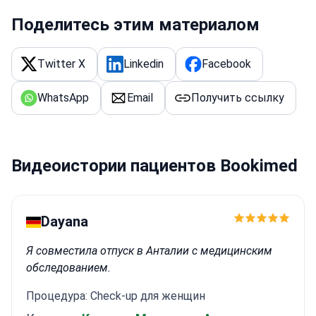
области ЛОР-хирургии
Координатор отделения
оториноларингологии в Академической
Поделитесь этим материалом
больнице Ponderas
Twitter X
Linkedin
Facebook
WhatsApp
Email
Получить ссылку
Видеоистории пациентов Bookimed
Dayana
Я совместила отпуск в Анталии с медицинским
обследованием.
Процедура: Check-up для женщин