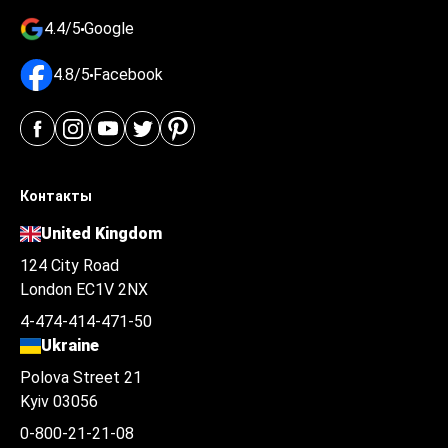
4.4/5
Google
4.8/5
Facebook
Контакты
United Kingdom
124 City Road
London EC1V 2NX
4-474-414-471-50
Ukraine
Polova Street 21
Kyiv 03056
0-800-21-21-08