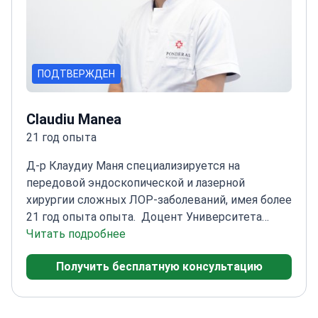
ПОДТВЕРЖДЕН
Claudiu Manea
21 год опыта
Д-р Клаудиу Маня специализируется на
передовой эндоскопической и лазерной
хирургии сложных ЛОР-заболеваний, имея более
21 год опыта опыта.
Доцент Университета
медицины и фармации «Карол Давила»
Читать подробнее
Эксперт
в области эндоскопической хирургии носовых
Получить бесплатную консультацию
пазух и основания черепа
Член-учредитель
Румынского общества ринологии
Лауреат
международных и национальных премий в