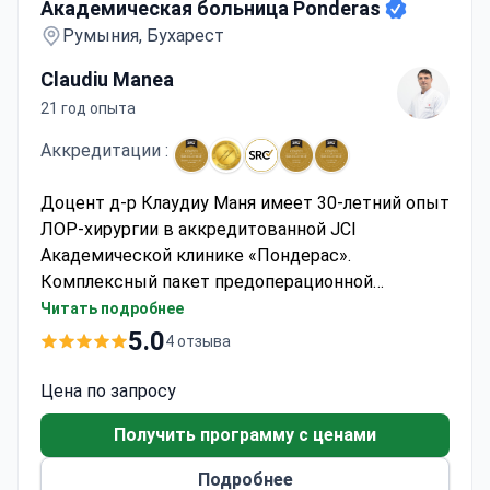
Академическая больница Ponderas
Румыния, Бухарест
Claudiu Manea
21 год опыта
Аккредитации :
Доцент д-р Клаудиу Маня имеет 30-летний опыт
ЛОР-хирургии в аккредитованной JCI
Академической клинике «Пондерас».
Комплексный пакет предоперационной
диагностики начинается от 1 125 евро и
Читать подробнее
включает КТ, а также консультации и
5.0
4 отзыва
обследования у ЛОР-специалиста и кардиолога.
Пакет «Септопластика с турбинотомией» стоит
Цена по запросу
около 3 700 евро и включает операцию,
Получить программу с ценами
анестезию, пребывание в стационаре в течение
1 ночи, медикаменты, питание и всю
Подробнее