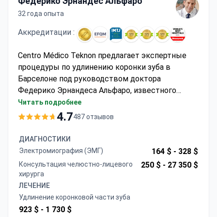
Федерико Эрнандес Альфаро
32 года опыта
Аккредитации :
Centro Médico Teknon предлагает экспертные
процедуры по удлинению коронки зуба в
Барселоне под руководством доктора
Федерико Эрнандеса Альфаро, известного
челюстно-лицевого хирурга с обширным
Читать подробнее
опытом проведения сложных
4.7
487 отзывов
стоматологических и костно-лицевых операций.
Передовые хирургические методы клиники
ДИАГНОСТИКИ
обеспечивают точное контурирование десен и
Электромиография (ЭМГ)
164 $ -
328 $
костей для достижения как функциональных,
Консультация челюстно-лицевого
250 $ -
27 350 $
так и эстетических результатов.
хирурга
ЛЕЧЕНИЕ
Удлинение коронковой части зуба
923 $ -
1 730 $