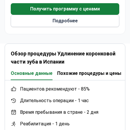
Зубные имплантаты от $1,861. Удлинение
коронки зуба от $282.
Получить программу с ценами
В штате работают специалисты по
Подробнее
пародонтологии, гигиене полости рта и
логопедии.
Брекеты от $2,888. Костная пластика от $314.
На месте доступны англоговорящие и
италоговорящие специалисты.
Обзор процедуры Удлинение коронковой
части зуба в Испании
Основные данные
Похожие процедуры и цены
К
пациентов рекомендуют -
85%
Длительность операции -
1 час
Время пребывания в стране -
2 дня
Реабилитация -
1 день