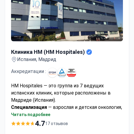
Клиника НМ (HM Hospitales)
Клиника НМ (HM Hospitales)
Испания, Мадрид
Аккредитации :
HM Hospitales — это группа из 7 ведущих
испанских клиник, которые расположены в
Мадриде (Испания).
Специализация
— взрослая и детская онкология,
неврология, нейрохирургия, кардиология и
Читать подробнее
ортопедия.
4.7
17 отзывов
В 2018 году 5 госпиталей из 7 вошли в
ТОП