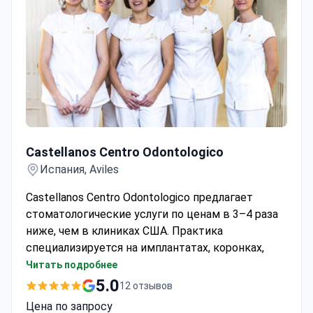
конгрессах и публиковались в научных
журналах.
Стоимость процедур, таких как синус-
лифтинг, начинается от $668, а имплантатов
All-on-4 — от $8 130.
Castellanos Centro Odontologico
Castellanos Centro Odontologico
Испания, Aviles
Castellanos Centro Odontologico предлагает
стоматологические услуги по ценам в 3–4 раза
ниже, чем в клиниках США. Практика
специализируется на имплантатах, коронках,
брекетах и костной пластике. Пациенты
Читать подробнее
приезжают из США, Канады, Великобритании и
5.0
12 отзывов
других стран.
Цена по запросу