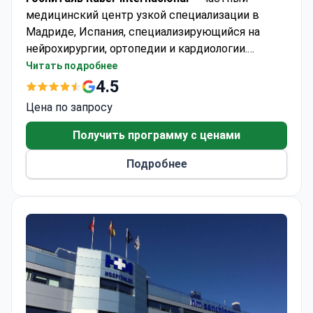
медицинский центр узкой специализации в
Мадриде, Испания, специализирующийся на
нейрохирургии, ортопедии и кардиологии.
Клиника принимает взрослых и детей,
Читать подробнее
предоставляя медицинскую помощь примерно
4.5
25 000 пациентам каждый год. Большинство
Цена по запросу
пациентов приезжают из стран СНГ, Европы и
Содружества, а также из США, Канады и
Получить программу с ценами
Австралии.
Подробнее