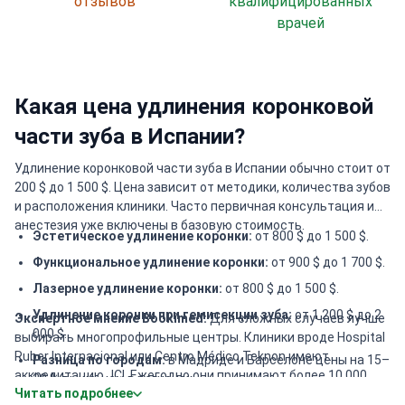
отзывов
квалифицированных
врачей
Какая цена удлинения коронковой
части зуба в Испании?
Удлинение коронковой части зуба в Испании обычно стоит от
200 $ до 1 500 $. Цена зависит от методики, количества зубов
и расположения клиники. Часто первичная консультация и
анестезия уже включены в базовую стоимость.
Эстетическое удлинение коронки:
от 800 $ до 1 500 $.
Функциональное удлинение коронки:
от 900 $ до 1 700 $.
Лазерное удлинение коронки:
от 800 $ до 1 500 $.
Удлинение коронки при гемисекции зуба:
от 1 200 $ до 2
Экспертное мнение Bookimed:
Для сложных случаев лучше
000 $.
выбирать многопрофильные центры. Клиники вроде Hospital
Ruber Internacional или Centro Médico Teknon имеют
Разница по городам:
в Мадриде и Барселоне цены на 15–
аккредитацию JCI. Ежегодно они принимают более 10 000
20 % выше, чем в регионах.
Читать подробнее
пациентов с отличными результатами. Специализированные