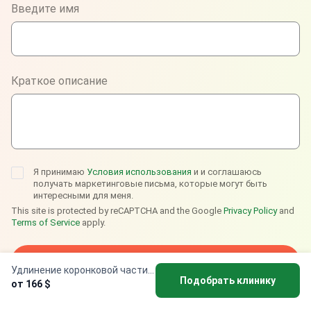
Введите имя
WhatsApp
Viber
Краткое описание
Telegram
Я принимаю
Условия использования
и и соглашаюсь
получать маркетинговые письма, которые могут быть
интересными для меня.
This site is protected by reCAPTCHA and the Google
Privacy Policy
and
Terms of Service
apply.
Отправить запрос
Удлинение коронковой части зуба
Подобрать клинику
от 166 $