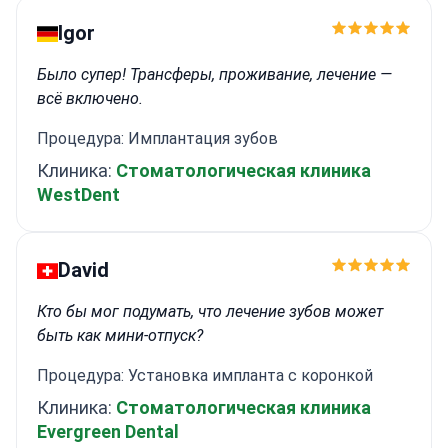
является автором более 120 статей и 4 книг, а
также работает профессором оральной и
Igor
челюстно-лицевой хирургии в UIC Barcelona.
<\/p>
Было супер! Трансферы, проживание, лечение —
всё включено.
Процедура: Имплантация зубов
Клиника:
Стоматологическая клиника
WestDent
David
Кто бы мог подумать, что лечение зубов может
быть как мини-отпуск?
Процедура: Установка импланта с коронкой
Клиника:
Стоматологическая клиника
Evergreen Dental