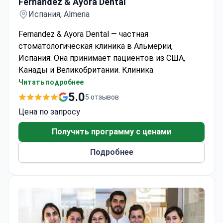
Fernandez & Ayora Dental
Испания, Almeria
Fernandez & Ayora Dental — частная
стоматологическая клиника в Альмерии,
Испания. Она принимает пациентов из США,
Канады и Великобритании. Клиника
специализируется на стоматологии, включая
Читать подробнее
имплантацию All-on-4, брекеты и синус-лифтинг.
5.0
5 отзывов
В команде работают специалисты по
Цена по запросу
эндодонтии, ортодонтии и анестезиологии.
Цены в 3–4 раза ниже, чем в клиниках США.
Получить программу с ценами
Персонал говорит на английском,
Подробнее
французском, итальянском и испанском
языках.
Услуги включают онлайн-консультации,
трансфер из аэропорта и бронирование
отелей.
Ведущие врачи выступали на международных