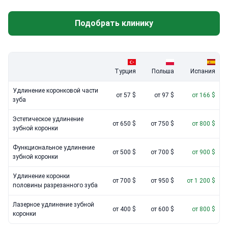
стоматологии в Альмерии или Авилесе предлагают
выгодные тарифы. Однако клиники с аккредитацией JCI
Подобрать клинику
обеспечивают комплексную хирургическую безопасность.
Это крайне важно при необходимости костной пластики или
работы с несколькими сегментами челюсти.
Турция
Польша
Испания
Удлинение коронковой части
от 57 $
от 97 $
от 166 $
зуба
Эстетическое удлинение
от 650 $
от 750 $
от 800 $
зубной коронки
Функциональное удлинение
от 500 $
от 700 $
от 900 $
зубной коронки
Удлинение коронки
от 700 $
от 950 $
от 1 200 $
половины разрезанного зуба
Лазерное удлинение зубной
от 400 $
от 600 $
от 800 $
коронки