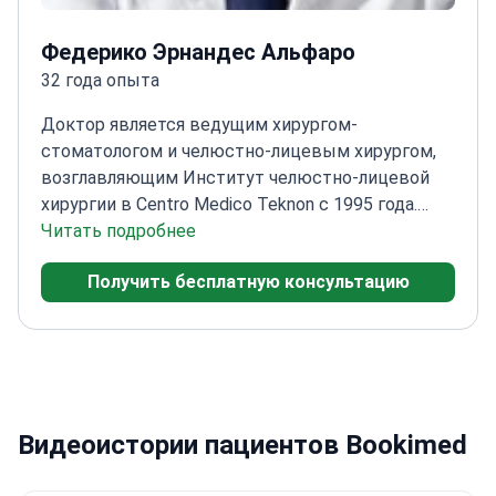
Федерико Эрнандес Альфаро
32 года опыта
Доктор является ведущим хирургом-
стоматологом и челюстно-лицевым хирургом,
возглавляющим Институт челюстно-лицевой
хирургии в Centro Medico Teknon с 1995 года.
Специализируясь на ортогнатической хирургии,
Читать подробнее
имплантологии и лечении лицевых травм,
Получить бесплатную консультацию
доктор выполняет около 150 ортогнатических
операций ежегодно.<\/p>
С карьерой,
охватывающей десятилетия, доктор лечил
более 4000 пациентов из более чем 50 стран.
Сертифицирован Европейским советом по оро-
челюстно-лицевой хирургии, доктор прошел
Видеоистории пациентов Bookimed
обширное обучение в Швейцарии, Италии,
Мексике и США.<\/p>
Академически доктор