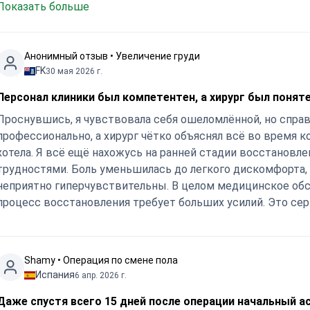
Показать больше
смете цены не возникло никаких дополнительных расходо
Анонимный отзыв • Увеличение груди
FK
30 мая 2026 г.
Персонал клиники был компетентен, а хирург был понят
Проснувшись, я чувствовала себя ошеломлённой, но справ
профессионально, а хирург чётко объяснял всё во время ко
хотела. Я всё ещё нахожусь на ранней стадии восстановле
трудностями. Боль уменьшилась до легкого дискомфорта, 
неприятно гиперчувствительны. В целом медицинское обс
процесс восстановления требует больших усилий. Это се
Shamy • Операция по смене пола
Испания
6 апр. 2026 г.
Даже спустя всего 15 дней после операции начальный 