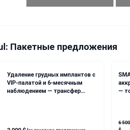
ul: Пакетные предложения
Удаление грудных имплантов с
SMA
VIP-палатой и 6-месячным
акк
наблюдением — трансфер
— т
включён
кон
6 500
$