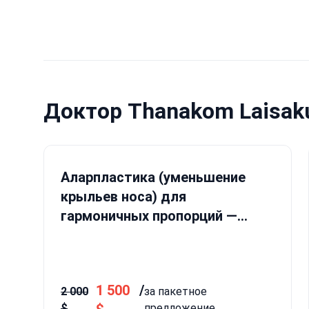
Доктор Thanakom Laisak
Аларпластика (уменьшение
крыльев носа) для
гармоничных пропорций —
наблюдение 6 месяцев
включено
1 500
/
2 000
за пакетное
$
предложение