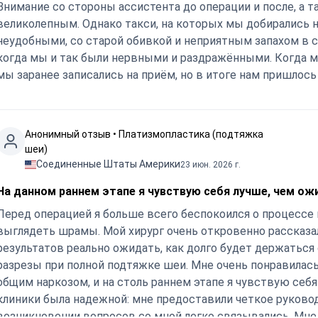
Внимание со стороны ассистента до операции и после, а 
великолепным. Однако такси, на которых мы добирались 
неудобными, со старой обивкой и неприятным запахом в с
когда мы и так были нервными и раздражёнными. Когда 
мы заранее записались на приём, но в итоге нам пришлось
Анонимный отзыв • Платизмопластика (подтяжка
шеи)
Соединенные Штаты Америки
23 июн. 2026 г.
На данном раннем этапе я чувствую себя лучше, чем о
Перед операцией я больше всего беспокоился о процессе в
выглядеть шрамы. Мой хирург очень откровенно рассказал
результатов реально ожидать, как долго будет держаться
разрезы при полной подтяжке шеи. Мне очень понравилась
общим наркозом, и на столь раннем этапе я чувствую себ
клиники была надежной: мне предоставили четкое руководс
возникновении вопросов со мной легко связывались. Мне