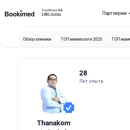
Партнерам
На главную
Обзор клиники
ТОП маммологи 2025
ТОП мамм
28
лет опыта
Thanakom