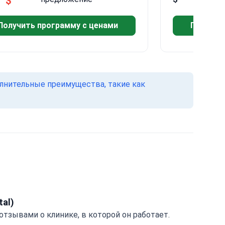
$
$
Получить программу с ценами
Получит
олнительные преимущества, такие как
tal)
отзывами о клинике, в которой он работает.