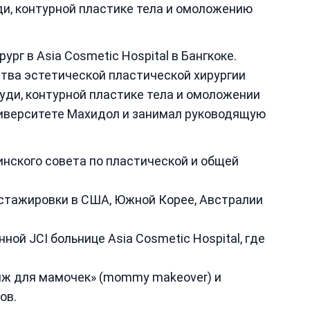
ди, контурной пластике тела и омоложению
рг в Asia Cosmetic Hospital в Бангкоке.
ва эстетической пластической хирургии
руди, контурной пластике тела и омоложении
ниверситете Махидол и занимал руководящую
нского совета по пластической и общей
 стажировки в США, Южной Корее, Австралии
ой JCI больнице Asia Cosmetic Hospital, где
яж для мамочек» (mommy makeover) и
ов.