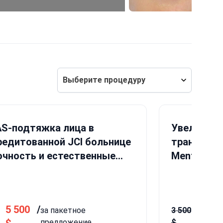
Выберите процедуру
S-подтяжка лица в
Увеличение
редитованной JCI больнице
трансферо
очность и естественные
Mentor®
туры
5 500
/
2 000
за пакетное
3 500
предложение
$