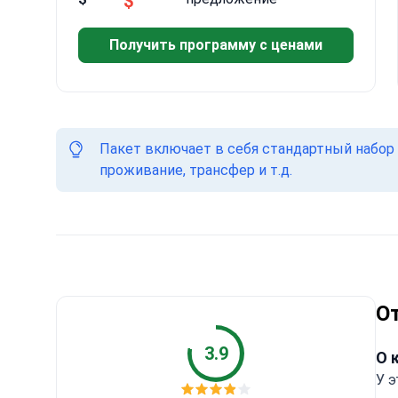
$
Получить программу с ценами
Пакет включает в себя стандартный набор 
проживание, трансфер и т.д.
О
3.9
О 
У э