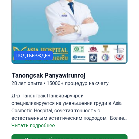
ПОДТВЕРЖДЕН
Tanongsak Panyawirunroj
28 лет опыта • 15000+ процедур на счету
Д-р Танонгсак Паньявирунрой
специализируется на уменьшении груди в Asia
Cosmetic Hospital, сочетая точность с
естественным эстетическим подходом.
Более
_doctor_6135_ лет опыта в пластической и
Читать подробнее
реконструктивной хирургии
Прошел обучение по