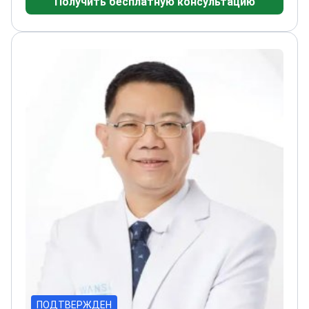
Получить бесплатную консультацию
черепно-лицевой и косметической хирургии в
Мемориальной больнице Чанг
Гунг
Сертифицирован по эстетическим
процедурам ведущими международными
учреждениями
Основатель и управляющий
директор клиники ASIA, ориентированной на
пациента
ПОДТВЕРЖДЕН