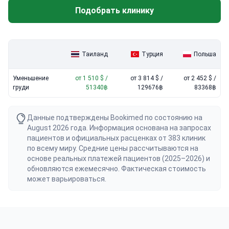
облегчает реабилитацию для иностранных пациентов в
аэропорта.
Подобрать клинику
Бангкоке.
Таиланд
Турция
Польша
Уменьшение
от 1 510 $ /
от 3 814 $ /
от 2 452 $ /
груди
51340฿
129676฿
83368฿
Данные подтверждены Bookimed по состоянию на
August 2026 года. Информация основана на запросах
пациентов и официальных расценках от 383 клиник
по всему миру. Средние цены рассчитываются на
основе реальных платежей пациентов (2025–2026) и
обновляются ежемесячно. Фактическая стоимость
может варьироваться.