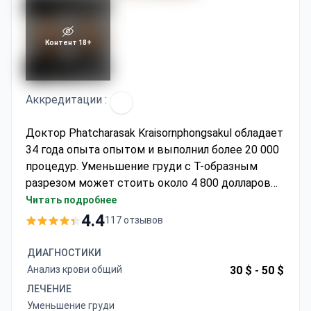
Контент 18+
Аккредитации :
Доктор Phatcharasak Kraisornphongsakul обладает
34 года опыта опытом и выполнил более 20 000
процедур. Уменьшение груди с Т-образным
разрезом может стоить около 4 800 долларов
США, что обычно включает операцию,
Читать подробнее
анестезию, предоперационные тесты, 1 ночь в
4.4
117 отзывов
больнице, 3 ночи в отеле и трансферы. Клиника
аккредитована Королевским колледжем
ДИАГНОСТИКИ
хирургов Таиланда и имеет 95% успеха при
Анализ крови общий
30 $ -
50 $
подтяжках груди. Доктор Phatcharasak
ЛЕЧЕНИЕ
специализируется исключительно на
Уменьшение груди