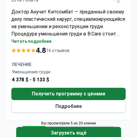
26 лет опыта
Доктор Анучит Китсомбат — преданный своему
делу пластический хирург, специализирующийся
на уменьшении и реконструкции груди.
Процедура уменьшения груди в B.Care стоит
около 235 000 тайских батов — обычно это
Читать подробнее
покрывает операцию, 1 ночь в отделении
4.8
16 отзывов
интенсивной терапии, 2 ночи в палате делюкс и
послеоперационные визиты. В пакет включены
ЛЕЧЕНИЕ
трансфер из аэропорта, питание и базовые
Уменьшение груди
обследования. B.Care имеет награду Тайского
4 378 $ -
5 133 $
медицинского совета за достижения в
пластической хирургии. Доктор Анучит
Получить программу с ценами
использует технику Т-образного разреза для
Подробнее
комбинированной операции по уменьшению и
подтяжке.
Вы просмотрели 5 из 20 клиник
Загрузить ещё