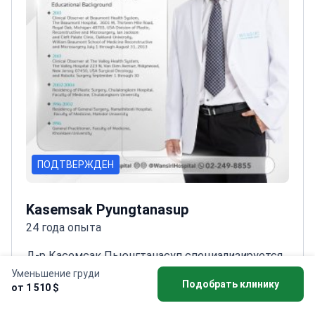
ПОДТВЕРЖДЕН
Kasemsak Pyungtanasup
24 года опыта
Д-р Касемсак Пьюнгтанасуп специализируется
на хирургии груди, ринопластике и контурной
Уменьшение груди
Подобрать клинику
от 1 510 $
пластике тела в больнице Wansiri.
Прошел
обучение пластической хирургии в больнице