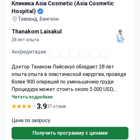
Клиника Asia Cosmetic (Asia Cosmetic
Hospital)
Таиланд, Бангкок
Thanakom Laisakul
28 лет опыта
Аккредитации :
Доктор Танаком Лайсакул обладает 28 лет
опыта опыта в пластической хирургии, проведя
более 900 операций по уменьшению груди.
Процедура может стоить около 5 000 USD,
обычно включая операцию, маммографию, 2
Читать подробнее
ночи в больнице, анестезию, трансферы,
3.9
21 отзыв
лекарства и 6 месяцев последующего
наблюдения. Пройдя обучение в Сингапуре,
Цена по запросу
Корее, Австралии и США, доктор Лайсакул
Получить программу с ценами
является членом ISAPS и оперирует в Asia