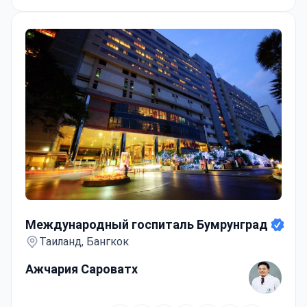
хирургическими технологиями, что
обеспечивает высокий уровень безопасности
пациентов. Также предоставляется
круглосуточный постоперационный уход в
частных VIP-палатах и специализированный
Центр кожи и лазерных технологий, предлагая
комплексное решение «всё в одном» для
красоты.
Международный госпиталь Бумрунград
Международный госпиталь Бумрунград
Таиланд, Бангкок
Ажчария Сароватх