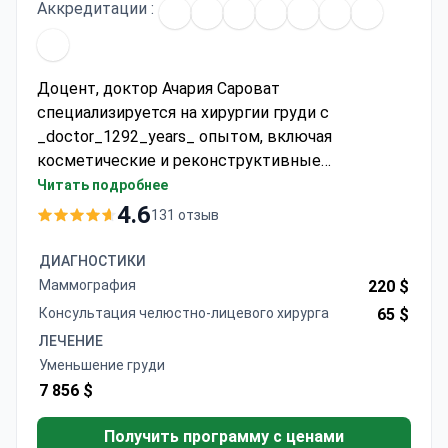
Аккредитации :
Доцент, доктор Ачария Сароват
специализируется на хирургии груди с
_doctor_1292_years_ опытом, включая
косметические и реконструктивные
процедуры. Он прошел обучение в Университете
Читать подробнее
Махидол и стажировку по хирургии кисти и
4.6
131 отзыв
микрохирургии в больнице Раматибоди и
Университете Миссисипи. Уменьшение груди
ДИАГНОСТИКИ
может стоить около 8 370 долларов в этой
Маммография
220 $
больнице, аккредитованной JCI, которая
Консультация челюстно-лицевого хирурга
65 $
ежегодно обслуживает более 1 миллиона
ЛЕЧЕНИЕ
пациентов.
Уменьшение груди
7 856 $
Получить программу с ценами