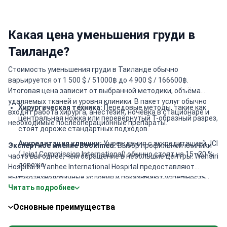
Какая цена уменьшения груди в
Таиланде?
Стоимость уменьшения груди в Таиланде обычно
варьируется от 1 500 $ / 51000฿ до 4 900 $ / 166600฿.
Итоговая цена зависит от выбранной методики, объёма
удаляемых тканей и уровня клиники. В пакет услуг обычно
Хирургическая техника:
Передовые методы, такие как
входят работа хирурга, анестезия, ночёвка в стационаре и
центральная ножка или перевёрнутый Т-образный разрез,
необходимые послеоперационные препараты.
стоят дороже стандартных подходов.
Аккредитация клиники:
Учреждения с аккредитацией JCI
Экспертное мнение Bookimed:
Выбор профильной клиники
(Joint Commission International) обычно стоят на 15–20 %
часто выгоднее, чем обращение в небольшие центры. Wansiri
дороже.
Hospital и Yanhee International Hospital предоставляют
высокотехнологичные условия и показывают успешность
География:
В медицинских центрах Бангкока и Паттайи
Читать подробнее
операций до 99,0 %. Премиум-пакеты в Wansiri начинают
цены конкурентоспособнее, чем на курортах вроде
стоить примерно от 6 150 $. Они включают
Пхукета.
Основные преимущества
специализированный уход и питание, составленное
Состав пакета:
Премиум-тарифы часто включают
диетологами. Такая комплексная поддержка значительно
круглосуточный уход, диетическое питание и трансфер из