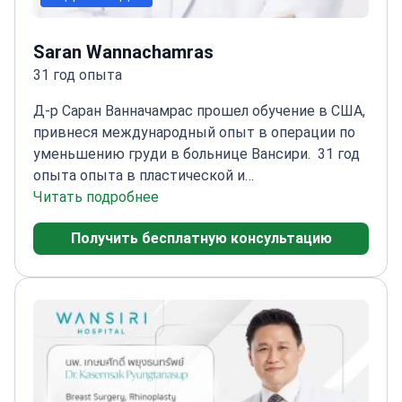
Saran Wannachamras
31 год опыта
Д-р Саран Ванначамрас прошел обучение в США,
привнеся международный опыт в операции по
уменьшению груди в больнице Вансири.
31 год
опыта опыта в пластической и
реконструктивной хирургии
Читать подробнее
Член Восточного
общества эстетической пластической
Получить бесплатную консультацию
хирургии
Прошел обучение в Медицинской
школе Восточной Вирджинии (EVIMS),
США
Специализируется на эстетических и
косметических операциях на груди