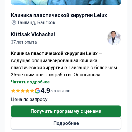
Клиника пластической хирургии Lelux
Клиника пластической хирургии Lelux
Таиланд, Бангкок
Kittisak Vichachai
37 лет опыта
Клиника пластической хирургии Lelux
—
ведущая специализированная клиника
пластической хирургии в Таиланде с более чем
25-летним опытом работы. Основанная
сертифицированным пластическим хирургом д-
Читать подробнее
ром Киттисаком Вичачаем, клиника
4.9
5 отзывов
предоставляет полный спектр эстетических и
Цена по запросу
реконструктивных процедур в строгом
соответствии с медицинскими стандартами.
Получить программу с ценами
Клиника оснащена стерильными
Подробнее
операционными уровня больницы с системой
фильтрации HEPA и современными