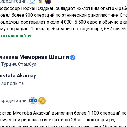
кредитации :
рофессор Гюрхан Озджан обладает 42-летним опытом раб
овел более 900 операций по этнической ринопластике. С
оцедуры составляет около 4 000–5 500 евро и обычно вк
му операцию, 1 ночь пребывания в стационаре, 6–7 ночей в
IP-трансфер и все необходимые медикаменты. Являясь о
тать подробнее
 заведующим кафедрой пластической хирургии Университ
шкент, профессор сохраняет этнические особенности пац
вершенствуя структуру носа. Клиника использует 3D-
линика Мемориал Шишли
делирование для точного планирования, а уровень реком
Турция, Стамбул
ациентов достигает 94–99%.
ustafa Akarcay
 лет опыта
кредитации :
ктор Мустафа Акарчай выполнил более 1 100 операций по
нической ринопластике за свою 28-летнюю карьеру,
ециализируясь на методах хрящевой пластики. Операция