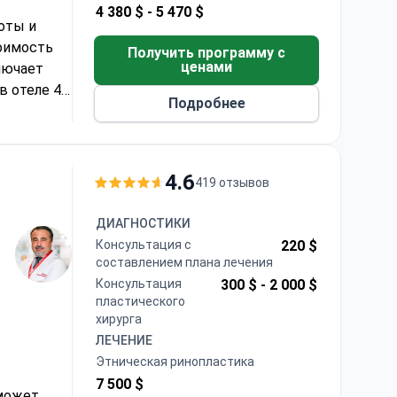
4 380 $ -
5 470 $
оты и
тоимость
Получить программу с
ценами
лючает
 отеле 4*,
Подробнее
снователем
ета
иента,
4.6
419 отзывов
ендаций
ДИАГНОСТИКИ
Консультация с
220 $
составлением плана лечения
Консультация
300 $ -
2 000 $
пластического
хирурга
ЛЕЧЕНИЕ
Этническая ринопластика
7 500 $
 может