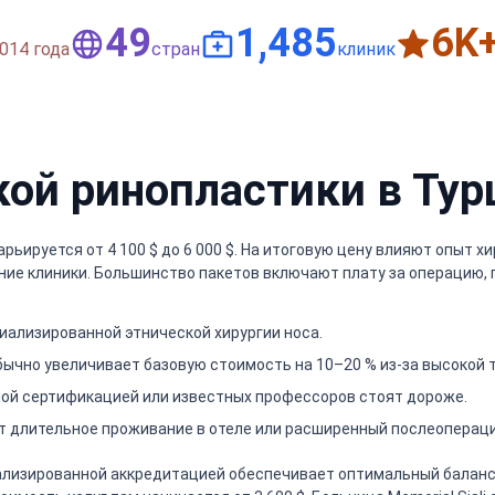
50
1,500
6
K
014 года
стран
клиник
кой ринопластики в Тур
ьируется от 4 100 $ до 6 000 $. На итоговую цену влияют опыт х
ие клиники. Большинство пакетов включают плату за операцию, п
ализированной этнической хирургии носа.
бычно увеличивает базовую стоимость на 10–20 % из-за высокой 
ной сертификацией или известных профессоров стоят дороже.
т длительное проживание в отеле или расширенный послеопераци
лизированной аккредитацией обеспечивает оптимальный баланс ц