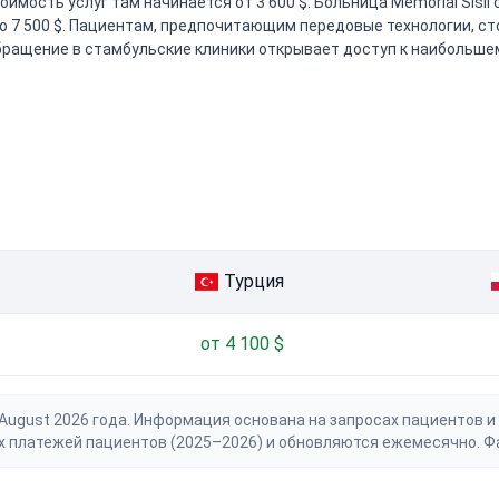
оимость услуг там начинается от 3 600 $. Больница Memorial Sis
оло 7 500 $. Пациентам, предпочитающим передовые технологии, с
ращение в стамбульские клиники открывает доступ к наибольше
Турция
от 4 100 $
gust 2026 года. Информация основана на запросах пациентов и 
х платежей пациентов (2025–2026) и обновляются ежемесячно. Ф