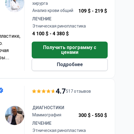
хирурга
Анализ крови общий
109 $ -
219 $
ЛЕЧЕНИЕ
Этническая ринопластика
4 100 $ -
4 380 $
пластике,
р.
Получить программу с
ючая
ценами
ры.
Подробнее
ификат
зует
4.7
517 отзывов
ДИАГНОСТИКИ
Маммография
300 $ -
550 $
ЛЕЧЕНИЕ
Этническая ринопластика