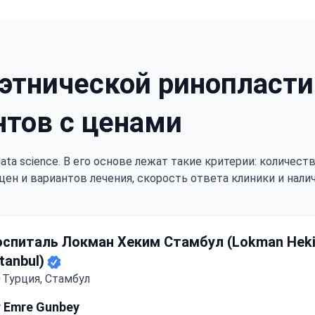
этнической ринопласти
нтов с ценами
ata science. В его основе лежат такие критерии: количес
цен и вариантов лечения, скорость ответа клиники и нали
оспиталь Локман Хеким Стамбул (Lokman Hek
stanbul)
Турция, Стамбул
r Emre Gunbey