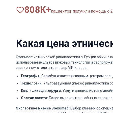
820
К+
пациентов получили помощь с 2
Какая цена этничес
Стоимость этнической ринопластики в Турции обычно вар
использование ультразвуковых технологий и расположен
звездочном отеле и трансфер VIP-класса.
География:
Стамбул является главным центром специ
Технологии:
Ультразвуковая (пьезо) ринопластика о
Квалификация хирурга:
Услуги специалистов с двой
Состав пакета:
Более высокая цена обычно отражае
Экспертное мнение Bookimed:
Выбор клиники со специа