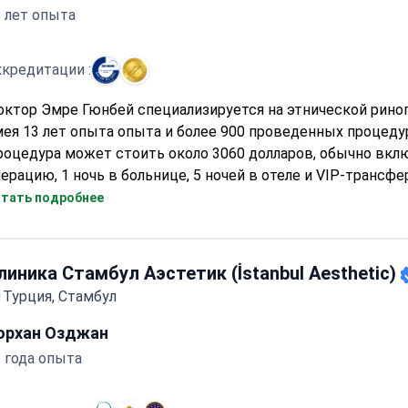
 лет опыта
кредитации :
ктор Эмре Гюнбей специализируется на этнической рино
ея 13 лет опыта опыта и более 900 проведенных процеду
 Istanbul)
роцедура может стоить около 3060 долларов, обычно вкл
ерацию, 1 ночь в больнице, 5 ночей в отеле и VIP-трансфе
ктор Гюнбей прошел обучение в Mayo Clinic и имеет серт
тать подробнее
ропейского совета. Клиника, аккредитованная JCI, исполь
льтразвуковые методы для точного моделирования.
линика Стамбул Аэстетик (İstanbul Aesthetic)
Турция, Стамбул
юрхан Озджан
 года опыта