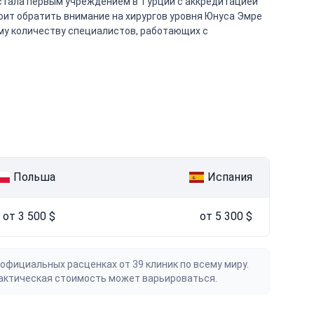
li стала первым учреждением в Турции с аккредитацией
тоит обратить внимание на хирургов уровня Юнуса Эмре
му количеству специалистов, работающих с
Польша
Испания
от 3 500 $
от 5 300 $
официальных расценках от 39 клиник по всему миру.
актическая стоимость может варьироваться.