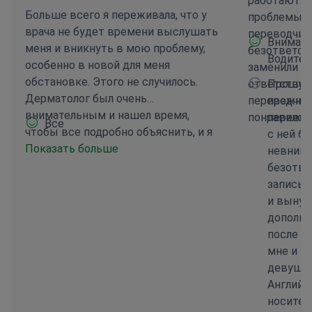
работают. 
Больше всего я переживала, что у
проблемы с 
врача не будет времени выслушать
переводчик
Внимате
меня и вникнуть в мою проблему,
безответст
Водител
особенно в новой для меня
заменили и 
обстановке. Этого не случилось.
ответствен
Прошу о
Дерматолог был очень
переводчика
прежнюю
внимательным и нашел время,
понравилос
перевод
Все
чтобы все подробно объяснить, и я
с ней бе
почувствовала, что меня
Показать больше
невнима
действительно услышали. Мой
безотве
координатор от Bookimed помог все
запись 
организовать гладко. В самой
и вынуж
клинике заметно современное
дополнит
оборудование. Единственным
после о
небольшим минусом было то, что
мне и п
время ожидания приема оказалось
девушку 
немного долгим. Восстановление
Английс
пока идет по плану, и хотя о
носител