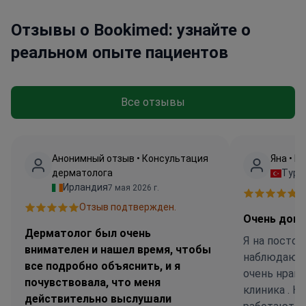
Отзывы о Bookimed: узнайте о
реальном опыте пациентов
Все отзывы
Анонимный отзыв • Консультация
Яна • 
дерматолога
Турц
Ирландия
7 мая 2026 г.
О
Отзыв подтвержден.
Очень дово
Дерматолог был очень
Я на постоя
внимателен и нашел время, чтобы
наблюдаюсь 
все подробно объяснить, и я
очень нрави
почувствовала, что меня
клиника . 
действительно выслушали