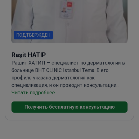
ПОДТВЕРЖДЕН
Raşit HATIP
Рашит ХАТИП — специалист по дерматологии в
больнице BHT CLINIC Istanbul Tema. В его
профиле указана дерматология как
специализация, и он проводит консультации
дерматолога. Он также специализируется на
Читать подробнее
эстетической медицине и косметологии.
Получить бесплатную консультацию