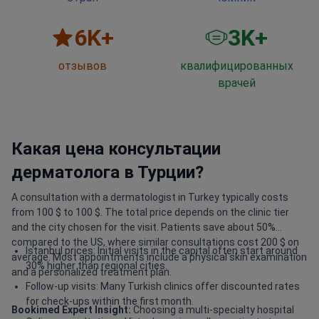
6
K+
3
K+
отзывов
квалифицированных
врачей
Какая цена консультации
дерматолога в Турции?
A consultation with a dermatologist in Turkey typically costs
from 100 $ to 100 $. The total price depends on the clinic tier
and the city chosen for the visit. Patients save about 50%
compared to the US, where similar consultations cost 200 $ on
Istanbul prices: Initial visits in the capital often start around
average. Most appointments include a physical skin examination
30% higher than regional cities.
and a personalized treatment plan.
Follow-up visits: Many Turkish clinics offer discounted rates
for check-ups within the first month.
Bookimed Expert Insight:
Choosing a multi-specialty hospital