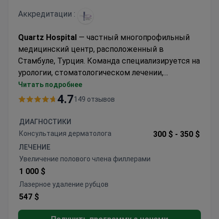
Аккредитации :
Quartz Hospital
— частный многопрофильный
медицинский центр, расположенный в
Стамбуле, Турция. Команда специализируется на
урологии, стоматологическом лечении,
пластической хирургии и бариатрической
Читать подробнее
хирургии. Клиника принимает только взрослых
4.7
149 отзывов
пациентов. Ежегодно около 6 500 пациентов
выбирают Quartz Hospital для получения
ДИАГНОСТИКИ
медицинской помощи. Чаще всего клинику
Консультация дерматолога
300 $ -
350 $
посещают пациенты из Европы, стран
ЛЕЧЕНИЕ
Содружества, США, Канады, Австралии и стран
Увеличение полового члена филлерами
СНГ.
1 000 $
Лазерное удаление рубцов
547 $