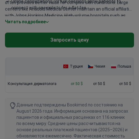
Online consultations: Virtual sessions allow patients to
often provides better value for complex skin conditions. Large
connect with specialists for a flat fee.
centers like Anadolu Medical Center maintain an official affiliation
with Johns Hopkins Medicine. High-volume hospitals such as
Specialized diagnostic tools: Using dermoscopy to check
Читать подробнее
Medipol Mega serve over 1,000,000 patients every year. These
moles may add to the base consultation fee.
facilities often have on-site laboratories for immediate biopsy
results or allergy testing. This integration saves time and avoids
Запросить цену
the extra costs of visiting separate diagnostic labs.
Турция
Чехия
Польша
Консультация дерматолога
от 50 $
от 50 $
от 50 $
Данные подтверждены Bookimed по состоянию на
August 2026 года. Информация основана на запросах
пациентов и официальных расценках от 116 клиник
по всему миру. Средние цены рассчитываются на
основе реальных платежей пациентов (2025–2026) и
обновляются ежемесячно. Фактическая стоимость