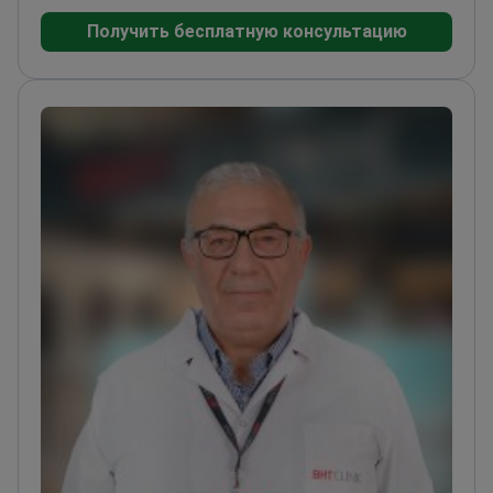
пластикой лица (в том числе филлерами для
Получить бесплатную консультацию
щек) и мезотерапией — согласно материалам
клиники Elos, для мезотерапии области вокруг
глаз обычно требуется 3–6 сеансов. Для
пациентов, ищущих нехирургические
эстетические процедуры под наблюдением
дерматолога, она является ключевым
специалистом клиники.