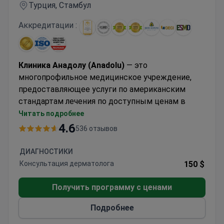
Турция, Стамбул
Аккредитации :
Клиника Анадолу (Anadolu)
— это
многопрофильное медицинское учреждение,
предоставляющее услуги по американским
стандартам лечения по доступным ценам в
Стамбуле (Турция). Anadolu Medical Center
Читать подробнее
сотрудничает с госпиталем Джонса Хопкинса,
4.6
536 отзывов
одной из ведущих медицинских клиник США.
Онкология, гемоонкология, урология,
ДИАГНОСТИКИ
нейрохирургия, женское здоровье, ЭКО и
Консультация дерматолога
150 $
комплексные чек-апы являются основными
направлениями работы Анадолу (Anadolu).
Получить программу с ценами
Медицинский центр входит в ТОП-10 лучших
Подробнее
больниц мира по версии Medical Travel Quality
Alliance (MTQUA), международной организации,