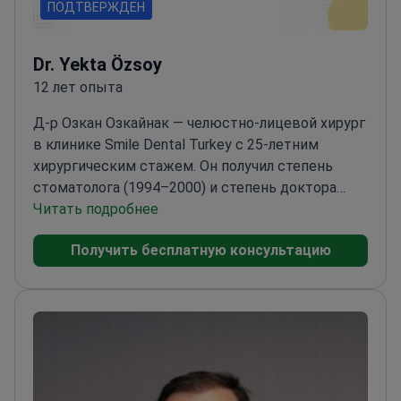
ПОДТВЕРЖДЕН
Dr. Yekta Özsoy
12 лет опыта
Д-р Озкан Озкайнак — челюстно-лицевой хирург
в клинике Smile Dental Turkey с 25-летним
хирургическим стажем. Он получил степень
стоматолога (1994–2000) и степень доктора
философии (Ph.D.) (2000–2006) по челюстно-
Читать подробнее
лицевой хирургии в Университете Анкары. Его
Получить бесплатную консультацию
работа сосредоточена на сложной
имплантологии, включая костную пластику,
синус-лифтинг и полную реабилитацию зубного
ряда с помощью имплантатов, таких как All-on-4
и All-on-6.