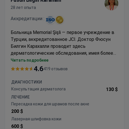
28 лет опыта
Аккредитации :
Больница Memorial Şişli — первое учреждение в
Турции, аккредитованное JCI. Доктор Фюсун
Билгин Карахалли проводит здесь
дерматологические обследования, имея более
чем 25-летний опыт работы. Стандартная
Читать подробнее
консультация обычно стоит около 130 долларов.
4.6
419 отзывов
Для более детальной оценки пакет,
включающий диагностические тесты, стоит
ДИАГНОСТИКИ
около 1900 долларов. Больница обслуживает
Консультация дерматолога
130 $
пациентов из 92 стран и следует
ЛЕЧЕНИЕ
международным стандартам безопасности. Это
Пересадка кожи для шрамов после акне
обследование охватывает здоровье кожи,
200 $
волос и ногтей. Результаты и дальнейшие тесты
Лазерная шлифовка кожи
обрабатываются на месте для эффективности.
600 $