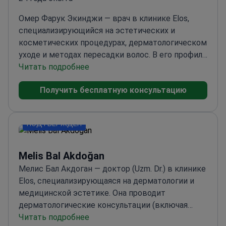
Омер Фарук Экинджи — врач в клинике Elos,
специализирующийся на эстетических и
косметических процедурах, дерматологическом
уходе и методах пересадки волос. В его профиле
в клинике Elos указан опыт работы в отрасли с
Читать подробнее
2002 года и наличие сертификата Министерства
Получить бесплатную консультацию
здравоохранения на проведение эстетических и
косметических процедур. Он также работает с
такими технологиями, как Inmode BodyFX и
ПОДТВЕРЖДЕН
пересадка волос методом DHI.
Melis Bal Akdoğan
Мелис Бал Акдоган — доктор (Uzm. Dr.) в клинике
Elos, специализирующаяся на дерматологии и
медицинской эстетике. Она проводит
дерматологические консультации (включая
дерматоскопию), занимается контурной
Читать подробнее