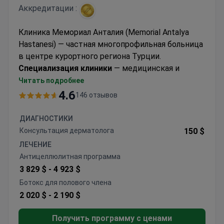
Аккредитации :
Клиника Мемориал Анталия (Memorial Antalya
Hastanesi) — частная многопрофильная больница
в центре курортного региона Турции.
Специализация клиники
— медицинская и
радиационная онкология, общая хирургия,
Читать подробнее
пластическая и реконструктивная хирургия.
4.6
146 отзывов
Мемориал Анталия соответствует
международному стандарту качества и
ДИАГНОСТИКИ
безопасности лечения
JCI
.
Консультация дерматолога
150 $
ЛЕЧЕНИЕ
Антицеллюлитная программа
3 829 $ -
4 923 $
Ботокс для полового члена
2 020 $ -
2 190 $
Получить программу с ценами